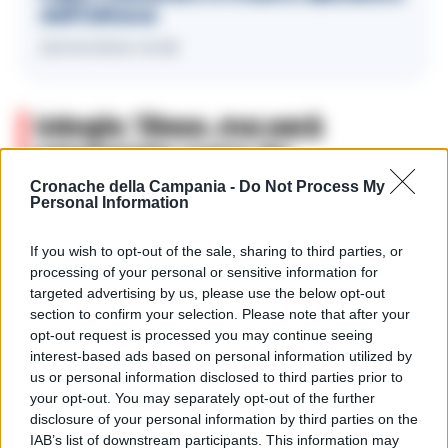
dell’Udinese
22/04/2024 16:28
Udogie “illeso, ma sarà
sanzionato come da
regolamento”
Cronache della Campania -
Do Not Process My
Personal Information
Destiny Udogie
“non ha riportato alcuna
If you wish to opt-out of the sale, sharing to third parties, or
conseguenza e si è regolarmente allenato con la
processing of your personal or sensitive information for
squadra agli ordini di mister Sottil. Come stabilito
targeted advertising by us, please use the below opt-out
section to confirm your selection. Please note that after your
dal regolamento interno, il giocatore sarà
opt-out request is processed you may continue seeing
sanzionato nella misura prevista dallo stesso”
,
interest-based ads based on personal information utilized by
us or personal information disclosed to third parties prior to
come ha fatto sapere l’
Udinese
.
your opt-out. You may separately opt-out of the further
disclosure of your personal information by third parties on the
Nell’impatto è stata coinvolta anche una vettura
IAB’s list of downstream participants. This information may