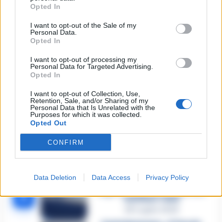
Opted In
🔥 Più letti della settimana
I want to opt-out of the Sale of my
Personal Data.
Carabiniere casertano suicida
Opted In
in Liguria: anche la Procura
1
militare indaga per
I want to opt-out of processing my
istigazione
Personal Data for Targeted Advertising.
27 Luglio 2026
Opted In
Omicidio Luca Esposito, la
I want to opt-out of Collection, Use,
confessione dell’assassino:
Retention, Sale, and/or Sharing of my
2
«L’ho ucciso per punizione»
Personal Data that Is Unrelated with the
Purposes for which it was collected.
26 Luglio 2026
Opted Out
Castellammare, omicidio
Tommasino, il pentito accusa:
CONFIRM
3
«Fu eliminato per proteggere
un intoccabile»
24 Luglio 2026
Data Deletion
Data Access
Privacy Policy
Castellammare, il registro
segreto delle determine che
4
«nutriva» i clan
28 Luglio 2026