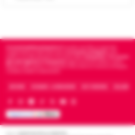
Cronachedellacampania.it
fondato nel 2015, è il giornale
indipendente di riferimento per le
Cronache di Napoli
, sulla
politica, sui fatti del giorno e le storie della
Campania
.
Tra i primi
giornali digitali in Campania
segue anche le notizie il calcio
Napoli e dello sport in Campania. Racconta la Cronaca di Napoli,
Caserta, Avellino e Benevento.
ARCHIVIO
CHI SIAMO – LA REDAZIONE
FACT CHECKING
COLLABORA
Editore
CRONACHE DELLA CAMPANIA