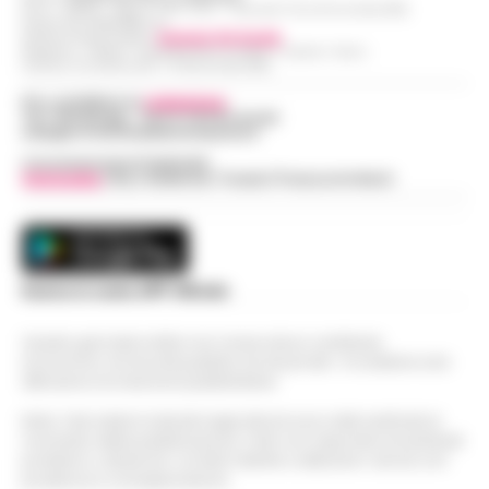
R.O.C.: 030531 - Reg. N. 1301/ 2016 - Tribunale Torre Annunziata (NA)
Partita IVA IT08642881216
Direttore Responsabile:
Giuseppe Del Gaudio
Redazioni : Scafati / Castellammare di Stabia / Caserta / Sarno
Indirizzo Via Sardoncelli 115 Boscoreale (NA)
Per contattare la
redazione
:
Tel / Whatsapp : 334.12.78.004 email:
web@cronachedellacampania.it
Concessionaria Pubblicità
Vivimedia
| Sky | Addendo | Teads | Presscommtech
Scarica la nostra APP Ufficiale
Questo giornale inoltre non riceve alcun contributo
economico né da enti pubblici né da privati . Si sostiene solo
attraverso le inserzioni pubblicitarie.
Nota: I link esterni indicati negli articoli sono stati verificati al
momento della pubblicazione. Il sito non risponde di eventuali
problemi o disservizi: si invita l’utente a utilizzare i servizi con
prudenza e consapevolezza.