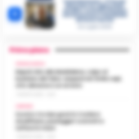
Castellammare, «Ti faccio
diventare la regina delle
vendite»: le intercettazioni
5
che incastrano i fedelissimi
del boss Carolei
24 Luglio 2026
Primo piano
CRONACA NAPOLI
Napoli, bitz alla Maddalena, colpo al
business del falso: sequestrati 3mila capi,
otto denunce e un arresto
7 AGOSTO 2026 - 22:19
CAMPANIA
Scontro tra due gozzi in Costiera
Amalfitana, passeggeri costretti a
tuffarsi in mare
7 AGOSTO 2026 - 19:24