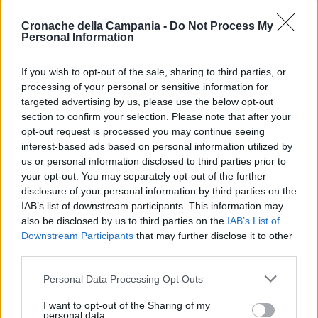
ottobre, perché intempestive
– spiega Ciambriello –
la
Cronache della Campania -
Do Not Process My
corte ha ammesso anche la nostra lista testi perché
Personal Information
presentata nei termini previsti dal codice di procedura
penale”.
If you wish to opt-out of the sale, sharing to third parties, or
processing of your personal or sensitive information for
targeted advertising by us, please use the below opt-out
“I testimoni detenuti che mi hanno fatto una denuncia
section to confirm your selection. Please note that after your
specifica per i maltrattamenti e le torture subite”
. La
opt-out request is processed you may continue seeing
prossima udienza sarà l’
8 febbraio 2023
per chiudere la
interest-based ads based on personal information utilized by
fase delle ammissioni delle prove.
us or personal information disclosed to third parties prior to
your opt-out. You may separately opt-out of the further
disclosure of your personal information by third parties on the
IAB’s list of downstream participants. This information may
TAGS
Carcere
CronacheNews
Draghi
also be disclosed by us to third parties on the
IAB’s List of
Santa maria capua vetere
Downstream Participants
that may further disclose it to other
third parties.
Personal Data Processing Opt Outs
Lascia un commento
I want to opt-out of the Sharing of my
personal data.