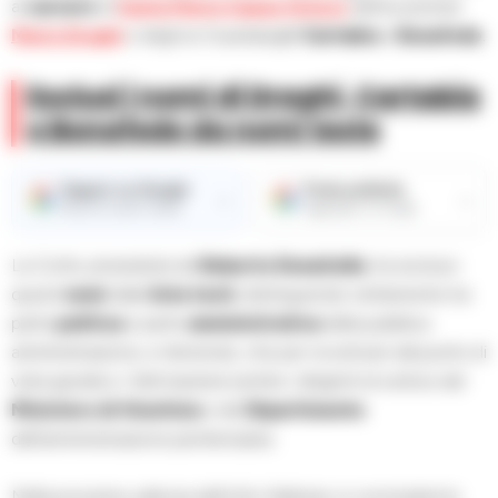
al
carcere
di
Santa Maria Capua Vetere
dell’ex premier
Mario Draghi
e degli ex Guardasigilli
Cartabia
e
Bonafede
.
Esclusi i nomi di Draghi, Cartabia
e Bonafede da nomi teste
Seguici su Google
Fonte preferita
→
→
Ricevi le nostre notizie
Aggiungici su Google
La Corte, presieduta da
Roberto Donatiello
, ha escluso
questi
nomi
dalla
lista
testi
, distinguendo nettamente tra
parte
politica
e parte
amministrativa
della pubblica
amministrazione, e ritenendo, che per ricostruire dal punto di
vista giuridico i fatti basterà sentire i dirigenti di vertice del
Ministero di Giustizia
e del
Dipartimento
dell’amministrazione penitenziaria.
Nella prossima udienza dell’otto febbraio si concluderà la