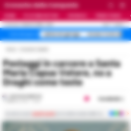
Cronache della Campania
HOME
ULTIME NOTIZIE
CRONACA
PRIMO PIANO
C
32.4
NAPOLI
8 AGOSTO 2026 - 12:02
AGGIORNAMENTO :
salme nei garage
Arzano Corte dei
Temi del giorno
Home
Cronache Caserta
Pestaggi in carcere a Santa
Maria Capua Vetere, no a
Draghi come teste
GUSTAVO GENTILE
Condividi
1 FEBBRAIO 2023 - 16:25
Iscriviti ai nostri
canali social
per le ultime notizie dalla Campania con notizi