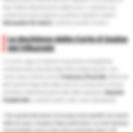
fase relativa all’ammissione delle prove, ci sarà poi una
sospensione più lunga per sostituire il giudice a latere,
Alessandro De Santis
, trasferito ad altro incarico.
La decisione della Corte d’Assise
del tribunale
La Corte, oggi, ha respinto la questione di legittimità
costituzionale avanzata dalla difesa degli imputati, cosi
come aveva chiesto anche
Francesco Piccirillo
, difensore
del Garante Regionale delle persone sottoposte a misure
restrittive della liberta personale della Campania,
Samuele
Ciambriello
, costituito parte civile contro gli imputati.
“Con questa decisione il processo entra spedito nel merito
delle accuse e chiude la fase preliminare. La corte dichiara
inammissibile tutte le liste testi presentate dopo il 22