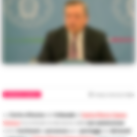
CRONACHE CASERTA
Tempo di lettura
1
min
La
Corte d’Assise
del
tribunale
di
Santa Maria Capua
Vetere
ha motivato la decisione della
non ammissione
come
testimoni
al
processo
per i
pestaggi
dei
detenuti