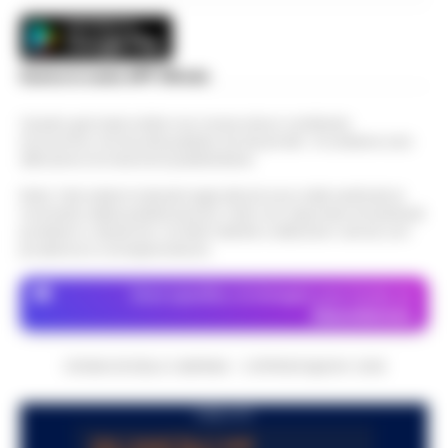
Scarica la nostra APP Ufficiale
Questo giornale inoltre non riceve alcun contributo
economico né da enti pubblici né da privati . Si sostiene solo
attraverso le inserzioni pubblicitarie.
Nota: I link esterni indicati negli articoli sono stati verificati al
momento della pubblicazione. Il sito non risponde di eventuali
problemi o disservizi: si invita l’utente a utilizzare i servizi con
prudenza e consapevolezza.
Dove specifico, le immagini sono fornite da
Depositphotos
CRONACHE DELLA CAMPANIA - COPYRIGHT@2014-2026
PUBBLICITA