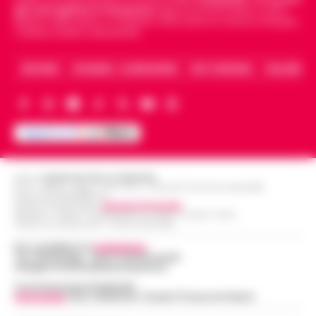
giornali digitali in Campania
segue anche le notizie il calcio
Napoli e dello sport in Campania. Racconta la Cronaca di Napoli,
Caserta, Avellino e Benevento.
ARCHIVIO
CHI SIAMO – LA REDAZIONE
FACT CHECKING
COLLABORA
Editore
CRONACHE DELLA CAMPANIA
R.O.C.: 030531 - Reg. N. 1301/ 2016 - Tribunale Torre Annunziata (NA)
Partita IVA IT08642881216
Direttore Responsabile:
Giuseppe Del Gaudio
Redazioni : Scafati / Castellammare di Stabia / Caserta / Sarno
Indirizzo Via Sardoncelli 115 Boscoreale (NA)
Per contattare la
redazione
:
Tel / Whatsapp : 334.12.78.004 email:
web@cronachedellacampania.it
Concessionaria Pubblicità
Vivimedia
| Sky | Addendo | Teads | Presscommtech