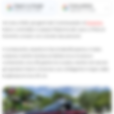
Seguici su Google
Fonte preferita
→
→
Ricevi le nostre notizie
Aggiungici su Google
Ieri sera, infatti, gli agenti del Commissariato di
Sorrento
hanno controllato in piazza Madonna del Lauro a Meta di
Sorrento un’auto con a bordo due persone.
Il conducente, durante le fasi di identificazione, è stato
sorpreso mentre tentava di disfarsi di un involucro
contenente circa 39 grammi di cocaina, mentre nel veicolo
gli operatori hanno rinvenuto uno sfollagente in legno della
lunghezza di circa 45 cm.