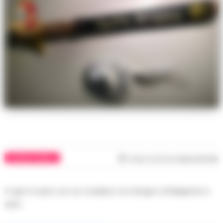
CRONACA NAPOLI
Tempo di lettura
meno di 1
min
In giro in auto con un complice con droga e sfollagente in
auto.