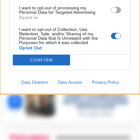
Omicidio Luca Esposito, la
I want to opt-out of processing my
confessione dell’assassino:
2
Personal Data for Targeted Advertising.
«L’ho ucciso per punizione»
Opted In
26 Luglio 2026
I want to opt-out of Collection, Use,
Castellammare, omicidio
Retention, Sale, and/or Sharing of my
Tommasino, il pentito accusa:
Personal Data that Is Unrelated with the
3
«Fu eliminato per proteggere
Purposes for which it was collected.
un intoccabile»
Opted Out
24 Luglio 2026
CONFIRM
Castellammare, il registro
segreto delle determine che
4
«nutriva» i clan
28 Luglio 2026
Data Deletion
Data Access
Privacy Policy
Castellammare, «Ti faccio
diventare la regina delle
vendite»: le intercettazioni
5
che incastrano i fedelissimi
del boss Carolei
24 Luglio 2026
Primo piano