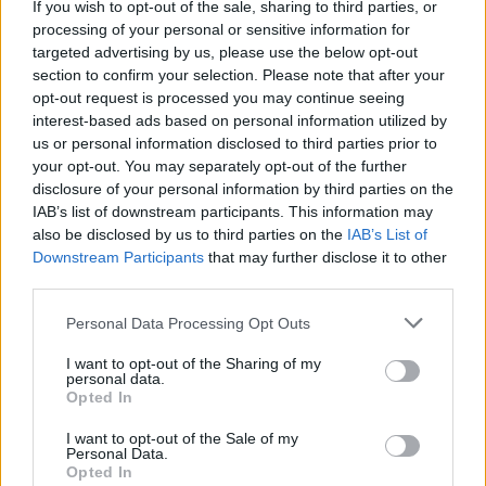
If you wish to opt-out of the sale, sharing to third parties, or
processing of your personal or sensitive information for
I carabinieri stanno valutando la posizione del giovane che
targeted advertising by us, please use the below opt-out
lo accompagnava.
section to confirm your selection. Please note that after your
opt-out request is processed you may continue seeing
interest-based ads based on personal information utilized by
us or personal information disclosed to third parties prior to
TAGS
Carabinieri
CronacheNews
Meta di sorrento
your opt-out. You may separately opt-out of the further
Sfollagente
Succedeoggi
disclosure of your personal information by third parties on the
IAB’s list of downstream participants. This information may
also be disclosed by us to third parties on the
IAB’s List of
Lascia un commento
Downstream Participants
that may further disclose it to other
third parties.
Personal Data Processing Opt Outs
🔥 Più letti della settimana
I want to opt-out of the Sharing of my
personal data.
Carabiniere casertano suicida
Opted In
in Liguria: anche la Procura
1
militare indaga per
I want to opt-out of the Sale of my
istigazione
Personal Data.
27 Luglio 2026
Opted In