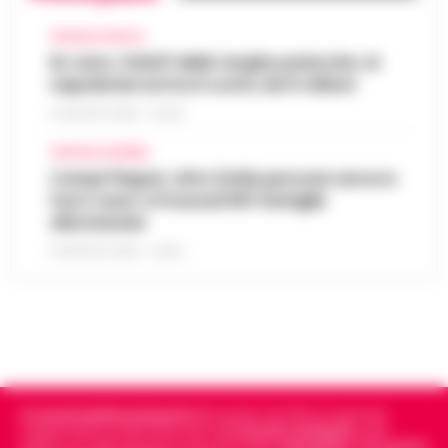
CRONACA NAPOLI
Rc Auto, il bluff delle targhe polacche: ai
napoletani arriva il conto da 5 milioni
9 AGOSTO 2026 - 06:20
CRONACA FLEGREA
Campi Flegrei, oltre 2mila persone ancora
fuori casa: a Pozzuoli 813 famiglie
allontanate
8 AGOSTO 2026 - 22:56
Cronachedellacampania.it
fondato nel 2015, è il giornale
indipendente di riferimento per le
Cronache di Napoli
, sulla
politica, sui fatti del giorno e le storie della
Campania
.
Tra i primi