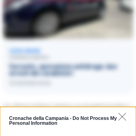
LEGGI ANCHE
CRONACA NAPOLI
Sorrento, operazione antidroga: due
arresti dei carabinieri
01/02/2025 09:23
U.A., 55enne di Massa Lubrense con precedenti di polizia, è
stato arrestato per detenzione ai fini di spaccio di sostanza
Cronache della Campania -
Do Not Process My
stupefacente e denunciato per porto di armi od oggetti atti
Personal Information
ad offendere.