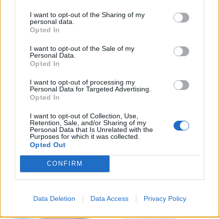
I want to opt-out of the Sharing of my
personal data.
Opted In
Lascia un commento
I want to opt-out of the Sale of my
Personal Data.
Opted In
🔥 Più letti della settimana
I want to opt-out of processing my
Personal Data for Targeted Advertising.
Carabiniere casertano suicida
Opted In
in Liguria: anche la Procura
1
militare indaga per
I want to opt-out of Collection, Use,
istigazione
Retention, Sale, and/or Sharing of my
27 Luglio 2026
Personal Data that Is Unrelated with the
Purposes for which it was collected.
Opted Out
Omicidio Luca Esposito, la
confessione dell’assassino:
2
«L’ho ucciso per punizione»
CONFIRM
26 Luglio 2026
Castellammare, omicidio
Tommasino, il pentito accusa:
Data Deletion
Data Access
Privacy Policy
3
«Fu eliminato per proteggere
un intoccabile»