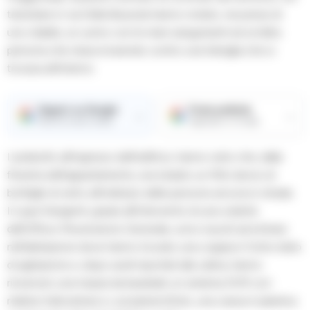
transitare in via Della Bussola hanno notato, nei pressi di
uno stabile, un uomo con le mani sanguinanti ed un’altra
persona che stava inveendo contro una famiglia che si
trovava all’interno.
Seguici su Google
Fonte preferita
→
→
Ricevi le nostre notizie
Aggiungici su Google
I poliziotti, all’ingresso dell’edificio, hanno visto che, dalla
finestra dell’appartamento, era iniziato un fitto lancio di
bottiglie di vetro all’indirizzo delle persone ancora in strada.
In quei frangenti, grazie all’intervento di una volante
dell’Ufficio Prevenzione Generale, sono riusciti ad entrare
nell’abitazione dove hanno trovato una coppia in forte stato
di agitazione e, dopo averli riportati alla calma, hanno
rinvenuto una mazza da baseball, un sistema DVR con
relative telecamere e, sul pianerottolo, una cassa in plastica