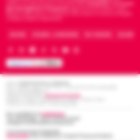
politica, sui fatti del giorno e le storie della
Campania
.
Tra i primi
giornali digitali in Campania
segue anche le notizie il calcio
Napoli e dello sport in Campania. Racconta la Cronaca di Napoli,
Caserta, Avellino e Benevento.
ARCHIVIO
CHI SIAMO – LA REDAZIONE
FACT CHECKING
COLLABORA
Editore
CRONACHE DELLA CAMPANIA
R.O.C.: 030531 - Reg. N. 1301/ 2016 - Tribunale Torre Annunziata (NA)
Partita IVA IT08642881216
Direttore Responsabile:
Giuseppe Del Gaudio
Redazioni : Scafati / Castellammare di Stabia / Caserta / Sarno
Indirizzo Via Sardoncelli 115 Boscoreale (NA)
Per contattare la
redazione
:
Tel / Whatsapp : 334.12.78.004 email:
web@cronachedellacampania.it
Concessionaria Pubblicità
Vivimedia
| Sky | Addendo | Teads | Presscommtech