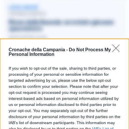
LEGGI ANCHE
CRONACA NAPOLI
Rione della Bussola: arrestato giovane
spacciatore
22/01/2025 14:36
Cronache della Campania -
Do Not Process My
Personal Information
Gli agenti, grazie alla visione delle immagini del sistema di
videosorveglianza
interno e alle descrizioni fornite da altri
If you wish to opt-out of the sale, sharing to third parties, or
processing of your personal or sensitive information for
condomini, hanno accertato che, poco prima, le due
targeted advertising by us, please use the below opt-out
persone trovate in strada, all’interno del palazzo, avevano
section to confirm your selection. Please note that after your
aggredito i coniugi i quali avevano reagito colpendoli a loro
opt-out request is processed you may continue seeing
volta.
interest-based ads based on personal information utilized by
us or personal information disclosed to third parties prior to
your opt-out. You may separately opt-out of the further
F.C., 51enne sottoposto agli arresti domiciliari per delitti
disclosure of your personal information by third parties on the
contro l’ordine pubblico e resistenza a Pubblico Ufficiale,
IAB’s list of downstream participants. This information may
C.C. e V.F., , di 36 e 19 anni con precedenti di polizia, e una
also be disclosed by us to third parties on the
IAB’s List of