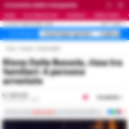
Cronache della Campania
HOME
ULTIME NOTIZIE
CRONACA
PRIMO PIANO
C
24.6
NAPOLI
9 AGOSTO 2026 - 06:20
AGGIORNAMENTO :
Campi Flegrei sgomberi
targhe polac
Temi del giorno
Home
Cronaca
Cronaca Napoli
Rione Della Bussola, rissa tra
familiari: 4 persone
arrestate
REDAZIONE
Condividi
12 LUGLIO 2022 - 18:24
Iscriviti ai nostri
canali social
per le ultime notizie dalla Campania con notizi