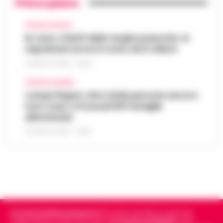
Primo piano
CRONACA NAPOLI
Rc Auto, il bluff delle targhe polacche: ai
napoletani arriva il conto da 5 milioni
9 AGOSTO 2026 - 06:20
CRONACA FLEGREA
Campi Flegrei, oltre 2mila persone ancora
fuori casa: a Pozzuoli 813 famiglie
allontanate
8 AGOSTO 2026 - 22:56
Cronachedellacampania.it
fondato nel 2015, è il giornale
indipendente di riferimento per le
Cronache di Napoli
, sulla