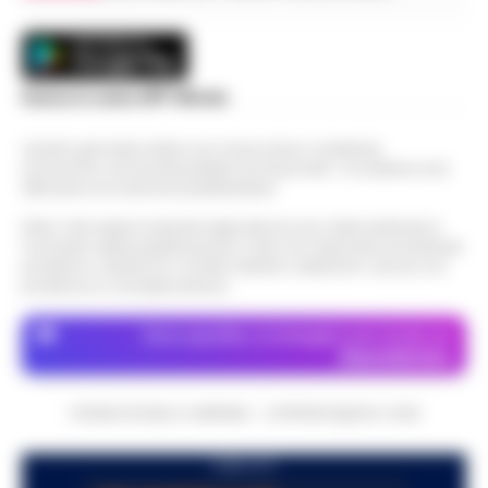
Scarica la nostra APP Ufficiale
Questo giornale inoltre non riceve alcun contributo
economico né da enti pubblici né da privati . Si sostiene solo
attraverso le inserzioni pubblicitarie.
Nota: I link esterni indicati negli articoli sono stati verificati al
momento della pubblicazione. Il sito non risponde di eventuali
problemi o disservizi: si invita l’utente a utilizzare i servizi con
prudenza e consapevolezza.
Dove specifico, le immagini sono fornite da
Depositphotos
CRONACHE DELLA CAMPANIA - COPYRIGHT@2014-2026
PUBBLICITA