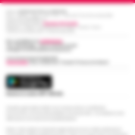
Editore
CRONACHE DELLA CAMPANIA
R.O.C.: 030531 - Reg. N. 1301/ 2016 - Tribunale Torre Annunziata (NA)
Partita IVA IT08642881216
Direttore Responsabile:
Giuseppe Del Gaudio
Redazioni : Scafati / Castellammare di Stabia / Caserta / Sarno
Indirizzo Via Sardoncelli 115 Boscoreale (NA)
Per contattare la
redazione
:
Tel / Whatsapp : 334.12.78.004 email:
web@cronachedellacampania.it
Concessionaria Pubblicità
Vivimedia
| Sky | Addendo | Teads | Presscommtech
Scarica la nostra APP Ufficiale
Questo giornale inoltre non riceve alcun contributo
economico né da enti pubblici né da privati . Si sostiene solo
attraverso le inserzioni pubblicitarie.
Nota: I link esterni indicati negli articoli sono stati verificati al
momento della pubblicazione. Il sito non risponde di eventuali