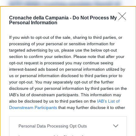
NTFI 2020: in prima assoluta ‘David’ di
Vuccirìa Teatro e ‘Pinocchio’ di Laura
Angiulli, a Solofra ‘Li canti della Gatta
Cronache della Campania -
Do Not Process My
Personal Information
Cenerentola’ con Iaia Forte
11/07/2020 09:21
If you wish to opt-out of the sale, sharing to third parties, or
processing of your personal or sensitive information for
targeted advertising by us, please use the below opt-out
section to confirm your selection. Please note that after your
Approfondisci su
opt-out request is processed you may continue seeing
https://napoliteatrofestival.it/spettacolo/pescatori/
interest-based ads based on personal information utilized by
us or personal information disclosed to third parties prior to
Il testo di Viviani è un dramma popolare, con al centro
your opt-out. You may separately opt-out of the further
disclosure of your personal information by third parties on the
l’onore oltraggiato di una donna da vendicare. L’ossessione
IAB’s list of downstream participants. This information may
è l’elemento che conduce l’intreccio
also be disclosed by us to third parties on the
IAB’s List of
Downstream Participants
that may further disclose it to other
third parties.
TAGS
Laura Angiulli
NTFI 2020
Pescatori
Personal Data Processing Opt Outs