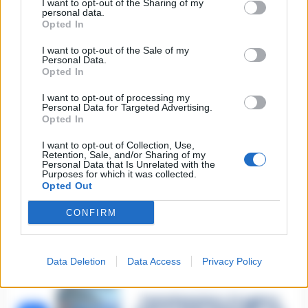
I want to opt-out of the Sharing of my
Lascia un commento
personal data.
Opted In
I want to opt-out of the Sale of my
Personal Data.
Opted In
🔥 Più letti della settimana
I want to opt-out of processing my
Carabiniere casertano suicida
Personal Data for Targeted Advertising.
in Liguria: anche la Procura
Opted In
1
militare indaga per
istigazione
I want to opt-out of Collection, Use,
27 Luglio 2026
Retention, Sale, and/or Sharing of my
Personal Data that Is Unrelated with the
Omicidio Luca Esposito, la
Purposes for which it was collected.
confessione dell’assassino:
2
Opted Out
«L’ho ucciso per punizione»
26 Luglio 2026
CONFIRM
Castellammare, omicidio
Tommasino, il pentito accusa:
3
«Fu eliminato per proteggere
un intoccabile»
Data Deletion
Data Access
Privacy Policy
24 Luglio 2026
Castellammare, il registro