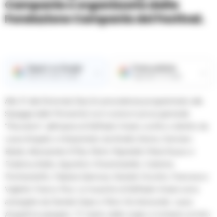
Campania e organizzata dalla
Fondazione Campania dei Festival.
Seguici su Google
Fonte preferita
→
→
Ricevi le nostre notizie
Aggiungici su Google
Alle 21 alla Rotonda Diaz (in precedenza programmato alla
Spiaggia delle Monache) va in scena in prova generale
“Pescatori”, dall’opera di Raffaele Viviani, scritto e diretto da
Laura Angiulli, e interpretato da Aniello Arena, Gennaro
Basile, Alessandra D’Elia, Pietro Pignatelli, Maria Russo e
Federica Aiello, Agostino Chiummariello, Caterina
Pontrandolfo, Fabiana Spinosa, Daniele Vicorito, Francesco
Viglietti, Franco Pica. Le musiche di Raffaele Viviani sono
arrangiate da Daniele Sepe e Piero De Asmundis. Laura
Angiulli ha spiegato: “E’ teatro delle origini, è richiamo al mito