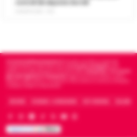
controlli del deputato Borrelli
8 AGOSTO 2026 - 13:18
Cronachedellacampania.it
fondato nel 2015, è il giornale
indipendente di riferimento per le
Cronache di Napoli
, sulla
politica, sui fatti del giorno e le storie della
Campania
.
Tra i primi
giornali digitali in Campania
segue anche le notizie il calcio
Napoli e dello sport in Campania. Racconta la Cronaca di Napoli,
Caserta, Avellino e Benevento.
ARCHIVIO
CHI SIAMO – LA REDAZIONE
FACT CHECKING
COLLABORA