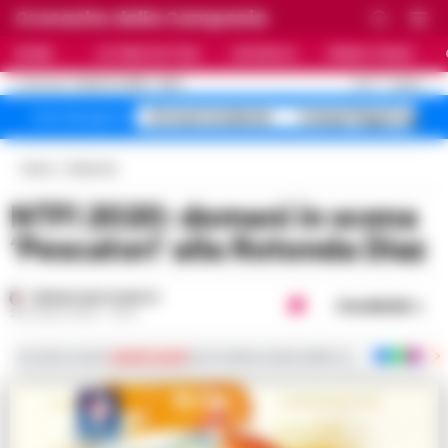
Cronache della Campania
HOME
ULTIME NOTIZIE
CRONACA
PRIMO PIANO
C
27.6
NAPOLI
8 AGOSTO 2026 - 21:06
AGGIORNAMENTO :
A1 maxi incidente
Campi Flegrei sgomb
Temi del giorno
Home
Rubriche
NTFI 2020: domani in scena
‘Pescatori’ alla Rotonda Diaz
REGINA ADA SCARICO
Condividi
28 LUGLIO 2020 - 16:15
Iscriviti ai nostri
canali social
per le ultime notizie dalla Campania con notizi