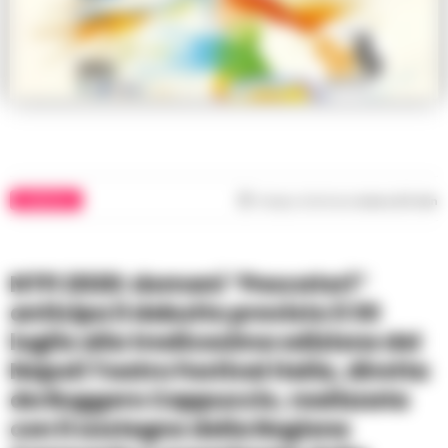
RUBRICHE
Tempo di lettura
meno di 1
min
NTFI 2020: domani “Pescatori”
anticipa il debutto previsto il 30
luglio alla tredicesima edizione del
Napoli Teatro Festival Italia, diretta
da Ruggero Cappuccio, realizzata
con il sostegno della Regione