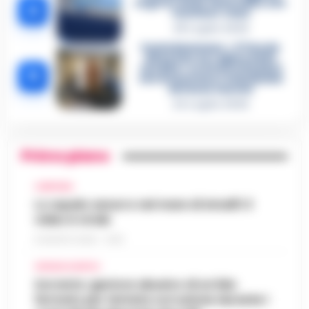
segreto delle determine che
4
«nutriva» i clan
28 Luglio 2026
Castellammare, «Ti faccio
diventare la regina delle
vendite»: le intercettazioni
5
che incastrano i fedelissimi
del boss Carolei
24 Luglio 2026
Primo piano
CAMPANIA
Lo squalo azzurro nel mare di Amalfi: il
video è virale
8 AGOSTO 2026 - 13:35
CRONACA NAPOLI
Sorrento: gestore abusivo di un lido
fermato per tentata corruzione durante i