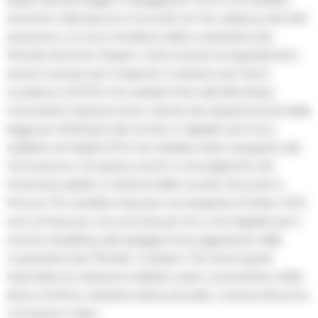
avvenuto sulla basa di un accordo tra Tito, all’epoca dei fatti
assessore, e il socio fondatore della cooperativa San
Michele Antonino Staiano. Sotto la lente di ingrandimento
anche il servizio per il trasporto scolastico per l’anno
scolastico 2014/15 che sarebbe finito alla ditta Amps
nonostante l’impresa fosse carente dei requisiti previsti dalla
legge per effettuare tale servizio e l’appalto per le luci
natalizie nel Natale 2014 che sarebbe stato assegnato alla
Tecnoservice. Da questo anche il coinvolgimento dei
funzionari pubblici e referenti delle società. Secondo la
Procura Tito avrebbe intascato una tangente di 2mila e 500
euro al mese per circa sei mesi per far si che l’appalto per il
servizio di parking sulla spiaggia fosse aggiudicato dalla
cooperativa San Michele. Il sindaco Tito dovrà quindi
rispondere di, induzione indebita a dare o promettere utilità,
abuso d’ufficio, turbativa d’asta, peculato, omessa denuncia,
corruzione e falso.