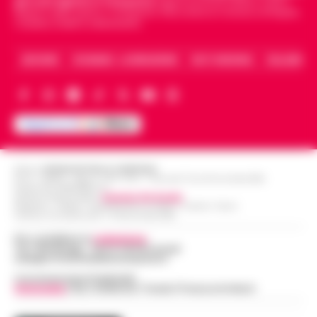
giornali digitali in Campania
segue anche le notizie il calcio
Napoli e dello sport in Campania. Racconta la Cronaca di Napoli,
Caserta, Avellino e Benevento.
ARCHIVIO
CHI SIAMO – LA REDAZIONE
FACT CHECKING
COLLABORA
Editore
CRONACHE DELLA CAMPANIA
R.O.C.: 030531 - Reg. N. 1301/ 2016 - Tribunale Torre Annunziata (NA)
Partita IVA IT08642881216
Direttore Responsabile:
Giuseppe Del Gaudio
Redazioni : Scafati / Castellammare di Stabia / Caserta / Sarno
Indirizzo Via Sardoncelli 115 Boscoreale (NA)
Per contattare la
redazione
:
Tel / Whatsapp : 334.12.78.004 email:
web@cronachedellacampania.it
Concessionaria Pubblicità
Vivimedia
| Sky | Addendo | Teads | Presscommtech