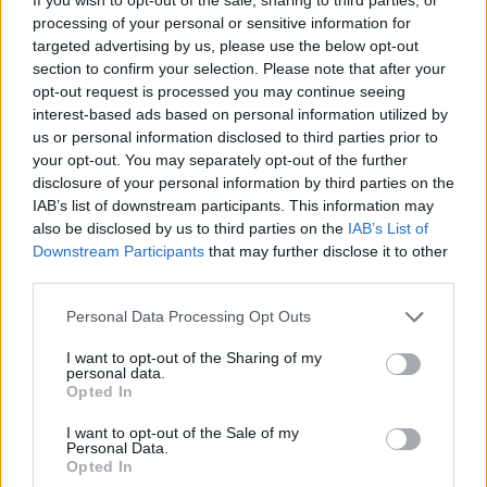
colossi del Tech
processing of your personal or sensitive information for
targeted advertising by us, please use the below opt-out
27/03/2026 12:05
section to confirm your selection. Please note that after your
opt-out request is processed you may continue seeing
interest-based ads based on personal information utilized by
us or personal information disclosed to third parties prior to
your opt-out. You may separately opt-out of the further
TAGS
Corruzione
Meta di sorrento
Penisola sorrentina
disclosure of your personal information by third parties on the
IAB’s list of downstream participants. This information may
also be disclosed by us to third parties on the
IAB’s List of
Lascia un commento
Downstream Participants
that may further disclose it to other
third parties.
Personal Data Processing Opt Outs
🔥 Più letti della settimana
I want to opt-out of the Sharing of my
personal data.
Carabiniere casertano suicida
Opted In
in Liguria: anche la Procura
1
militare indaga per
istigazione
I want to opt-out of the Sale of my
Personal Data.
27 Luglio 2026
Opted In