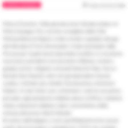
CRONACA GIUDIZIARIA
Tempo di lettura
1
min
Meta di Sorrento. Nella giornata di ieri l’attuale sindaco di
Meta Giuseppe Tito, nonché consigliere della Città
Metropolitana di Napoli, è stato rinviato a giudizio dal gup
del tribunale di Torre Annunziata. Il reato ipotizzato dalla
Procura per il quale dovrà rispondere il politico è corruzione.
Il processo prenderà il via il prossimo febbraio, rinviati a
giudizio anche i dirigenti comunali Paola De Maio, Rocco
Borrelli, Rina Paolotti, oltre che gli imprenditori Nunzio
Lardaro, Carmela Izzo, Aniello Donnarumma e Antonino
Staiano. A vario titolo i pm contestano i reati di corruzione,
peculato, appropriazione indebita, abuso d’ufficio, turbativa
d’asta, induzione indebita a dare o promettere utilità,
omessa denuncia e illeciti tributari.
Al centro dell’indagine ci sono gli affidamenti di tre servizi:
quello del parcheggio in spiaggia per il 2012 che sarebbe