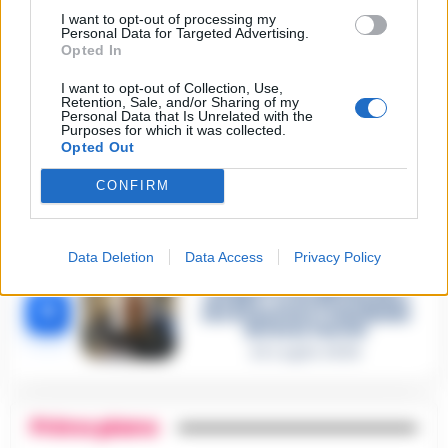
Omicidio Luca Esposito, la
confessione dell’assassino:
I want to opt-out of processing my
2
«L’ho ucciso per punizione»
Personal Data for Targeted Advertising.
Opted In
26 Luglio 2026
Castellammare, omicidio
I want to opt-out of Collection, Use,
Tommasino, il pentito accusa:
Retention, Sale, and/or Sharing of my
Personal Data that Is Unrelated with the
3
«Fu eliminato per proteggere
Purposes for which it was collected.
un intoccabile»
Opted Out
24 Luglio 2026
CONFIRM
Castellammare, il registro
segreto delle determine che
4
«nutriva» i clan
28 Luglio 2026
Data Deletion
Data Access
Privacy Policy
Castellammare, «Ti faccio
diventare la regina delle
vendite»: le intercettazioni
5
che incastrano i fedelissimi
del boss Carolei
24 Luglio 2026
Primo piano