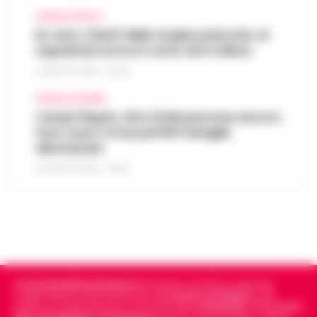
CRONACA NAPOLI
Rc Auto, il bluff delle targhe polacche: ai
napoletani arriva il conto da 5 milioni
9 AGOSTO 2026 - 06:20
CRONACA FLEGREA
Campi Flegrei, oltre 2mila persone ancora
fuori casa: a Pozzuoli 813 famiglie
allontanate
8 AGOSTO 2026 - 22:56
Cronachedellacampania.it
fondato nel 2015, è il giornale
indipendente di riferimento per le
Cronache di Napoli
, sulla
politica, sui fatti del giorno e le storie della
Campania
.
Tra i primi