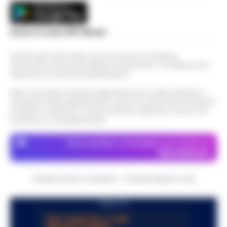
Scarica la nostra APP Ufficiale
Questo giornale inoltre non riceve alcun contributo
economico né da enti pubblici né da privati . Si sostiene solo
attraverso le inserzioni pubblicitarie.
Nota: I link esterni indicati negli articoli sono stati verificati al
momento della pubblicazione. Il sito non risponde di eventuali
problemi o disservizi: si invita l’utente a utilizzare i servizi con
prudenza e consapevolezza.
Dove specifico, le immagini sono fornite da
Depositphotos
CRONACHE DELLA CAMPANIA - COPYRIGHT@2014-2026
PUBBLICITA