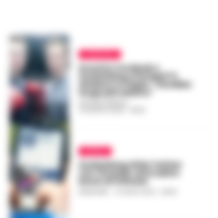
CAMPANIA
Incontro tra Musk e
Zuckerberg a Pompei? Il
sindaco Lo Sapio: “Sarebbe
luogo più adatto”
GUSTAVO GENTILE
-
12 AGOSTO 2023 - 09:50
MONDO
Zuckerberg sfida Twitter
con Threads: ed è subito
boom di follower
REDAZIONE
-
6 LUGLIO 2023 - 06:59