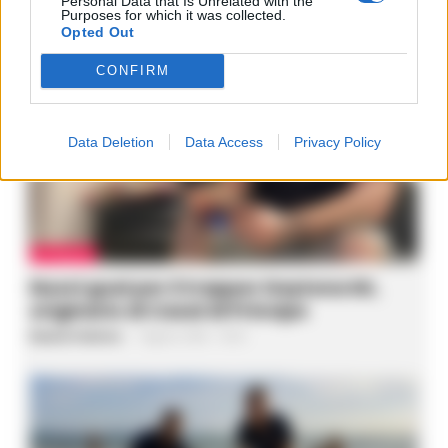
Personal Data that Is Unrelated with the
ULTIME NOTIZIE
Purposes for which it was collected.
Opted Out
CONFIRM
Data Deletion
Data Access
Privacy Policy
ATTUALITÀ
Nuovi guai per il trapper Daytona KK,
originario di Casal di Principe
Rosaria Federico
-
7 Agosto 2026 - 18:33