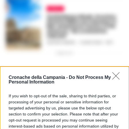
ITALIA
Zuckerberg e Musk, incontro
di lotta libera al Colosseo? Il
MiC smentisce l’invito e il PD
attacca: “No a iniziative
ridicole”
GUSTAVO GENTILE
-
1 LUGLIO 2023 - 13:57
PUBBLICITA
Cronache della Campania -
Do Not Process My
Personal Information
If you wish to opt-out of the sale, sharing to third parties, or
processing of your personal or sensitive information for
targeted advertising by us, please use the below opt-out
section to confirm your selection. Please note that after your
opt-out request is processed you may continue seeing
interest-based ads based on personal information utilized by