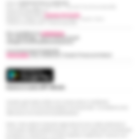
Editore
CRONACHE DELLA CAMPANIA
R.O.C.: 030531 - Reg. N. 1301/ 2016 - Tribunale Torre Annunziata (NA)
Partita IVA IT08642881216
Direttore Responsabile:
Giuseppe Del Gaudio
Redazioni : Scafati / Castellammare di Stabia / Caserta / Sarno
Indirizzo Via Sardoncelli 115 Boscoreale (NA)
Per contattare la
redazione
:
Tel / Whatsapp : 334.12.78.004 email:
web@cronachedellacampania.it
Concessionaria Pubblicità
Vivimedia
| Sky | Addendo | Teads | Presscommtech
Scarica la nostra APP Ufficiale
Questo giornale inoltre non riceve alcun contributo
economico né da enti pubblici né da privati . Si sostiene solo
attraverso le inserzioni pubblicitarie.
Nota: I link esterni indicati negli articoli sono stati verificati al
momento della pubblicazione. Il sito non risponde di eventuali
problemi o disservizi: si invita l’utente a utilizzare i servizi con