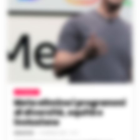
ATTUALITÀ
Meta elimina i programmi
di diversità, equità e
inclusione
REDAZIONE
-
12 GENNAIO 2025 - 14:15