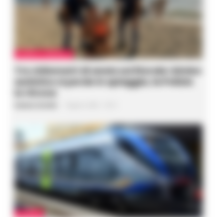
CASERTA E PROVINCIA
Tre chilometri di ansia sul litorale: bimbo
autistico si perde in spiaggia, la Polizia
lo ritrova
Gustavo Gentile
-
7 Agosto 2026 - 18:15
CRONACA