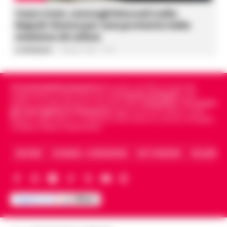
Caos treni, convogli bloccati sulla
Napoli-Roma per una protesta nella
stazione di Latina
La Redazione
-
7 Agosto 2026 - 17:53
Cronachedellacampania.it
fondato nel 2015, è il giornale
indipendente di riferimento per le
Cronache di Napoli
, sulla
politica, sui fatti del giorno e le storie della
Campania
.
Tra i primi
giornali digitali in Campania
segue anche le notizie il calcio
Napoli e dello sport in Campania. Racconta la Cronaca di Napoli,
Caserta, Avellino e Benevento.
ARCHIVIO
CHI SIAMO – LA REDAZIONE
FACT CHECKING
COLLABORA