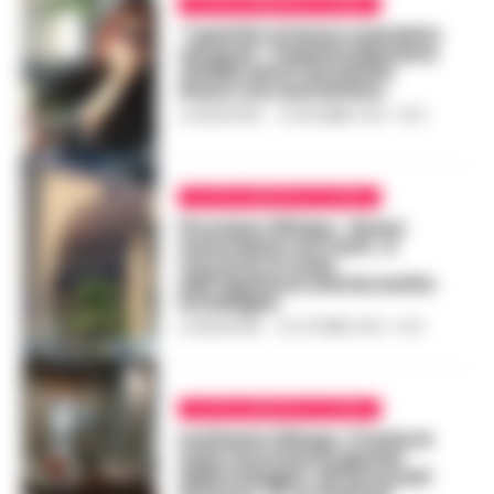
CASTELLAMMARE DI STABIA
“I pentiti ci hanno mandato
nei guai”, Pupetta Maresca
chiede aiuto ad Adolfo
Greco con una lettera
LA REDAZIONE
-
10 DICEMBRE 2019 - 18:13
CASTELLAMMARE DI STABIA
Processo Olimpo, ‘Greco
stava bene con tutti’, il
racconto in aula
dell’ispettore che ha svolto
le indagini
LA REDAZIONE
-
22 OTTOBRE 2019 - 21:37
CASTELLAMMARE DI STABIA
Inchiesta Olimpo, il teste in
aula racconta la genesi
delle indagini. Gli avvocati