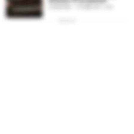
di Greco: ‘E’ un festival’
LA REDAZIONE
-
1 OTTOBRE 2019 - 21:54
PUBBLICITA