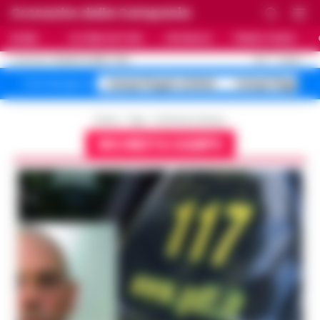
Cronache della Campania
HOME
ULTIME NOTIZIE
CRONACA
PRIMO PIANO
C
31.2
NAPOLI
10 AGOSTO 2026 - 10:14
AGGIORNAMENTO :
Campi Flegrei sfollati
Campi Flegrei 
Temi del giorno
Home
Tags
Inchiesta olimpo
INCHIESTA OLIMPO