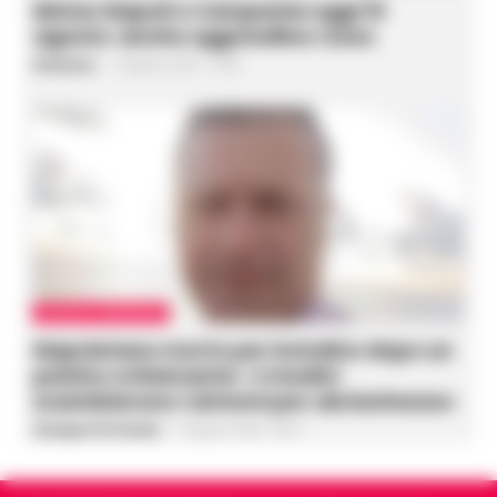
Meteo Napoli e Campania oggi 10
agosto: anche oggi bollino rosso
Redazione
-
10 Agosto 2026 - 10:00
CRONACA GIUDIZIARIA
Napoletano morto per botulino dopo un
panino a Diamante: «I medici
scambiarono i sintomi per ubriachezza»
Giuseppe Del Gaudio
-
10 Agosto 2026 - 09:51