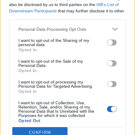
REDAZIONE CRONACA
-
6 APRILE 2019 - 12:19
also be disclosed by us to third parties on the
IAB’s List of
Downstream Participants
that may further disclose it to other
CASTELLAMMARE DI STABIA
third parties.
Castellammare, scoppia la
guerra dei video: ora
Personal Data Processing Opt Outs
compare quello
dell’indagato Luigi Greco
I want to opt-out of the Sharing of my
che festeggia e si abbraccia
personal data.
col sindaco Cimmino
Opted In
REDAZIONE
-
29 MARZO 2019 - 13:31
I want to opt-out of the Sale of my
PUBBLICITA
Personal Data.
Opted In
I want to opt-out of processing my
Personal Data for Targeted Advertising.
Opted In
I want to opt-out of Collection, Use,
Retention, Sale, and/or Sharing of my
Personal Data that Is Unrelated with the
Purposes for which it was collected.
Opted Out
CONFIRM