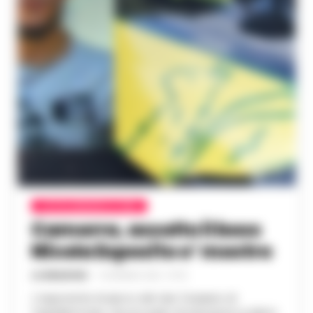
CASTELLAMMARE DI STABIA
Camorra, assolto il boss
Nicola Esposito o’ mostro
LA REDAZIONE
-
19 GENNAIO 2023 - 07:59
L'esponente di spicco del clan Cesarano di