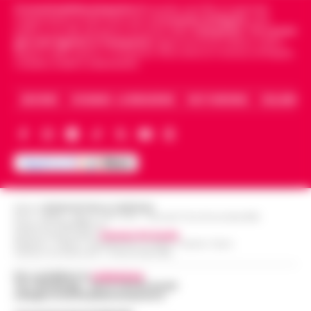
Cronachedellacampania.it
fondato nel 2015, è il giornale
indipendente di riferimento per le
Cronache di Napoli
, sulla
politica, sui fatti del giorno e le storie della
Campania
.
Tra i primi
giornali digitali in Campania
segue anche le notizie il calcio
Napoli e dello sport in Campania. Racconta la Cronaca di Napoli,
Caserta, Avellino e Benevento.
ARCHIVIO
CHI SIAMO – LA REDAZIONE
FACT CHECKING
COLLABORA
Editore
CRONACHE DELLA CAMPANIA
R.O.C.: 030531 - Reg. N. 1301/ 2016 - Tribunale Torre Annunziata (NA)
Partita IVA IT08642881216
Direttore Responsabile:
Giuseppe Del Gaudio
Redazioni : Scafati / Castellammare di Stabia / Caserta / Sarno
Indirizzo Via Sardoncelli 115 Boscoreale (NA)
Per contattare la
redazione
:
Tel / Whatsapp : 334.12.78.004 email:
web@cronachedellacampania.it