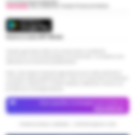
Concessionaria Pubblicità
Vivimedia
| Sky | Addendo | Teads | Presscommtech
Scarica la nostra APP Ufficiale
Questo giornale inoltre non riceve alcun contributo
economico né da enti pubblici né da privati . Si sostiene solo
attraverso le inserzioni pubblicitarie.
Nota: I link esterni indicati negli articoli sono stati verificati al
momento della pubblicazione. Il sito non risponde di eventuali
problemi o disservizi: si invita l’utente a utilizzare i servizi con
prudenza e consapevolezza.
Dove specifico, le immagini sono fornite da
Depositphotos
CRONACHE DELLA CAMPANIA - COPYRIGHT@2014-2026