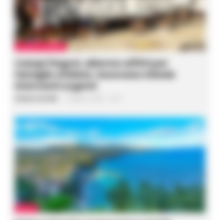
CRONACA FLEGREA
Campi Flegrei, allarme affitti per
famiglie sfollate: Assocasa chiede
interventi urgenti
Gustavo Gentile
-
10 Agosto 2026 - 10:14
METEO