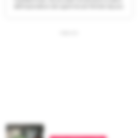
Castellammare. era accusato di estorsione ai danni
dell'imprenditore dei supermercati Michele Apuzzo
PUBBLICITA