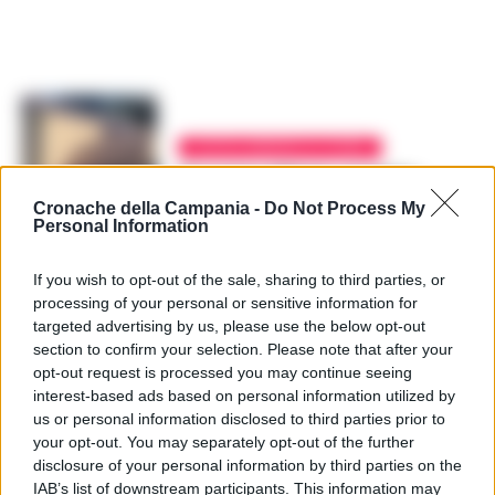
CASTELLAMMARE DI STABIA
Processo Olimpo, è subito
scontro tra Dda e difesa
Cronache della Campania -
Do Not Process My
sugli atti e sui verbali senza
Personal Information
omissis
REDAZIONE
-
1 LUGLIO 2019 - 22:56
If you wish to opt-out of the sale, sharing to third parties, or
processing of your personal or sensitive information for
CASTELLAMMARE DI STABIA
targeted advertising by us, please use the below opt-out
Castellammare,
section to confirm your selection. Please note that after your
Scala(LeU):”Chiedemmo la
opt-out request is processed you may continue seeing
Commissione d’Accesso,
interest-based ads based on personal information utilized by
aspettiamo ancora. Questa
us or personal information disclosed to third parties prior to
vicenda merita rispetto,
Sindaco e Presidente del
your opt-out. You may separately opt-out of the further
Consiglio ritornino ai loro
disclosure of your personal information by third parties on the
ruoli”
IAB’s list of downstream participants. This information may