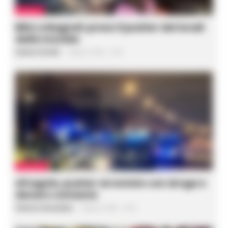
BAGNOLI
Blitz a Bagnoli: preso il pusher dei locali
della movida
Gustavo Gentile
-
9 Agosto 2026 - 15:35
AFRAGOLA
Afragola, pusher arrestato con droga e
denaro contante
Federica Annunziata
-
9 Agosto 2026 - 15:20