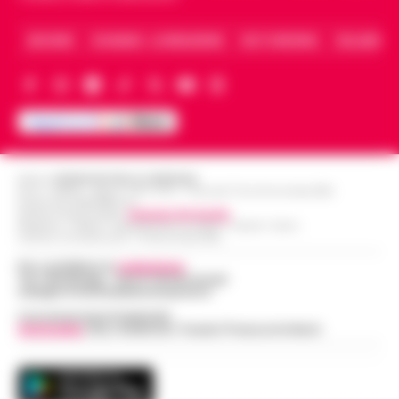
ARCHIVIO
CHI SIAMO – LA REDAZIONE
FACT CHECKING
COLLABORA
Editore
CRONACHE DELLA CAMPANIA
R.O.C.: 030531 - Reg. N. 1301/ 2016 - Tribunale Torre Annunziata (NA)
Partita IVA IT08642881216
Direttore Responsabile:
Giuseppe Del Gaudio
Redazioni : Scafati / Castellammare di Stabia / Caserta / Sarno
Indirizzo Via Sardoncelli 115 Boscoreale (NA)
Per contattare la
redazione
:
Tel / Whatsapp : 334.12.78.004 email:
web@cronachedellacampania.it
Concessionaria Pubblicità
Vivimedia
| Sky | Addendo | Teads | Presscommtech