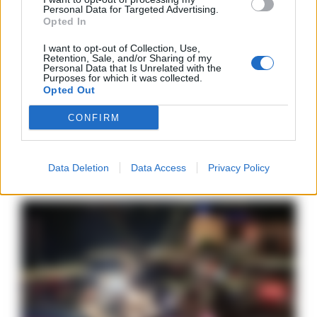
Personal Data for Targeted Advertising.
CRONACA NAPOLI
Opted In
San Giorgio a Cremano,
arriva il distributore di buste
I want to opt-out of Collection, Use,
per la differenziata
Retention, Sale, and/or Sharing of my
Personal Data that Is Unrelated with the
A. CARLINO
-
19 MAGGIO 2023 - 21:16
Purposes for which it was collected.
Opted Out
CONFIRM
ULTIME NOTIZIE
Data Deletion
Data Access
Privacy Policy