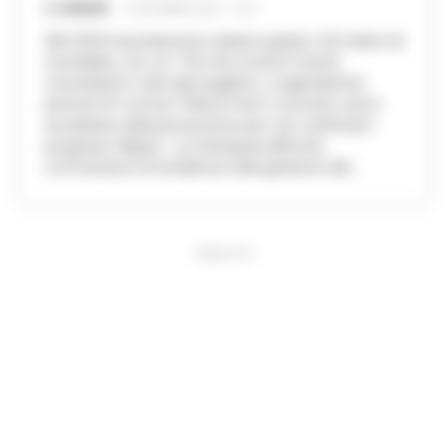
A. CARLINO
-
10 DICEMBRE 2025 - 17:25
Nel 2024 la produzione urbana supera i 2,6 milioni di
tonnellate, con un +1% che inverte il trend
nonostante il calo demografico. Legambiente
premia 121 comuni "Rifiuti Free" e avverte: serve
accelerare sulla prevenzione per non vanificare i
progressi. Napoli - La Campania affronta
un'inversione di tendenza nella gestione dei...
PUBBLICITA