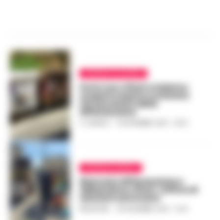
CRONACA SALERNO
Furto tra i rifiuti a Salerno:
scoperti mentre rovistano
nei sacchetti della
differenziata
A. CARLINO
-
14 NOVEMBRE 2025 - 16:25
CRONACA NAPOLI
Mancata differenziata e
abbandono rifiuti, raffica di
sanzioni ad Arzano
REDAZIONE
-
25 NOVEMBRE 2023 - 10:41