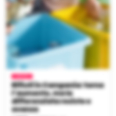
CAMPANIA
Rifiuti in Campania: torna
l’aumento, ma la
differenziata resiste e
avanza