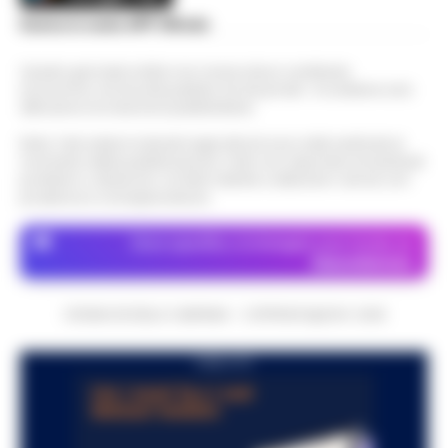
Scarica la nostra APP Ufficiale
Questo giornale inoltre non riceve alcun contributo
economico né da enti pubblici né da privati . Si sostiene solo
attraverso le inserzioni pubblicitarie.
Nota: I link esterni indicati negli articoli sono stati verificati al
momento della pubblicazione. Il sito non risponde di eventuali
problemi o disservizi: si invita l’utente a utilizzare i servizi con
prudenza e consapevolezza.
Dove specifico, le immagini sono fornite da
Depositphotos
CRONACHE DELLA CAMPANIA - COPYRIGHT@2014-2026
PUBBLICITA