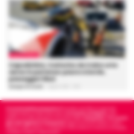
CRONACA NAPOLI
Capodichino, trattorino da traino urta
aereo in partenza: paura a bordo,
passeggeri illesi
Giuseppe Del Gaudio
-
9 Agosto 2026 - 14:40
Cronachedellacampania.it
fondato nel 2015, è il giornale
indipendente di riferimento per le
Cronache di Napoli
, sulla
politica, sui fatti del giorno e le storie della
Campania
.
Tra i primi
giornali digitali in Campania
segue anche le notizie il calcio
Napoli e dello sport in Campania. Racconta la Cronaca di Napoli,
Caserta, Avellino e Benevento.