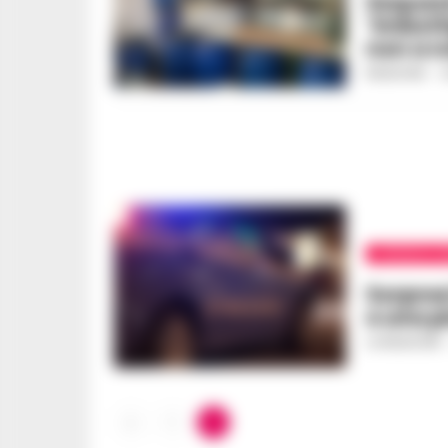
Sequest
‘imbott
non a 
REDAZIONE
-
2
CRONACA N
Sorpres
e una p
LA REDAZIONE
1
2