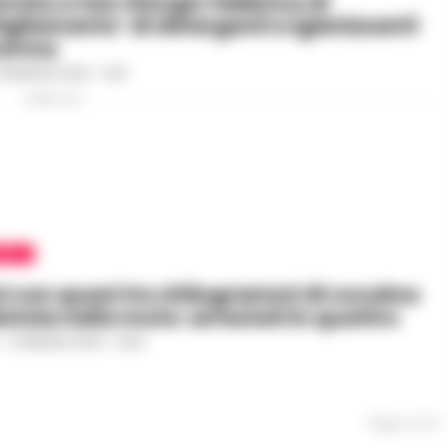
rata a San Giorgio fabbrica di
igliamento’ di detergenti e igienizzanti
norma
8 MAGGIO 2020 - 12:16
PUBBLICITA
ERA
i con quasi tre chilogrammi di cocaina
istola nella moto: arrestati in quattro
-
27 MAGGIO 2020 - 10:50
Pagina 2 di 2