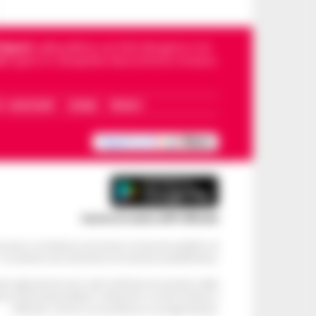
Napoli
, sulla politica, sui fatti del giorno e le
dello sport in Campania. Racconta la Cronaca
I – WHATSAPP
COOKIE
PRIVACY
Scarica la nostra APP Ufficiale
ve alcun contributo economico né da enti pubblici né
. Si sostiene solo attraverso le inserzioni pubblicitarie.
cati negli articoli sono stati verificati al momento della
di eventuali problemi o disservizi: si invita l’utente a
utilizzare i servizi con prudenza e consapevolezza.