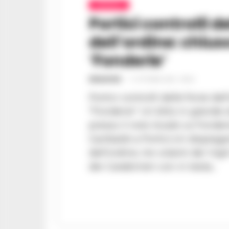
CRONACA
Portici controlli d
dell’ordine: chiuso
‘Fonderie’
REDAZIONE
-
11 OTTOBRE 2020 - 08:03
Portici controlli delle forze del
"Fonderie". Un blitz in grande s
presso il noto locale Le Fonder
Garibaldi a Portici.Un dispieg
dell'ordine, tre volanti dei Vig
dei Carabinieri con in testa...