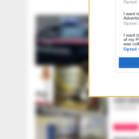
Opted 
I want 
Advertis
Opted 
NAPOLI E P
I want t
of my P
Portici
was col
pregiu
Opted 
REDAZIONE
-
6
NAPOLI E P
Portici
con una
LA REDAZIONE
CRONACA