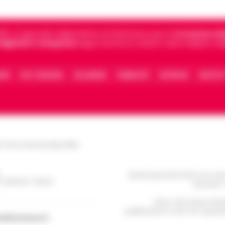
5, è il giornale indipendente di riferimento per le
Cronache di 
 digitali in Campania
segue anche le notizie il calcio Napoli e 
IONE
FACT CHECKING
COLLABORA
PUBBLICITÀ
NOTIFICHE
CONTATT
le Torre Annunziata (NA)
Questo giornale inoltre non rice
/ Caserta / Sarno
da privati 
Nota: I link esterni indi
pubblicazione. Il sito non risponde 
dellacampania.it