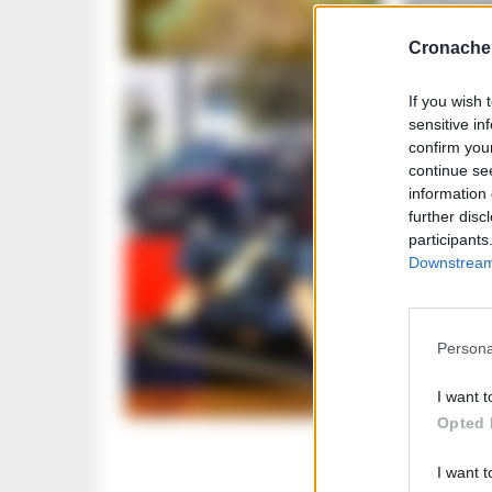
arresta
REDAZIONE
-
6
Cronache 
If you wish 
CRONACA
sensitive in
confirm you
Portici
continue se
droga e
information 
REDAZIONE
-
2
further disc
participants
Downstream 
CRONACA
Portici
Persona
I carab
REDAZIONE
-
1
I want t
Opted 
I want t