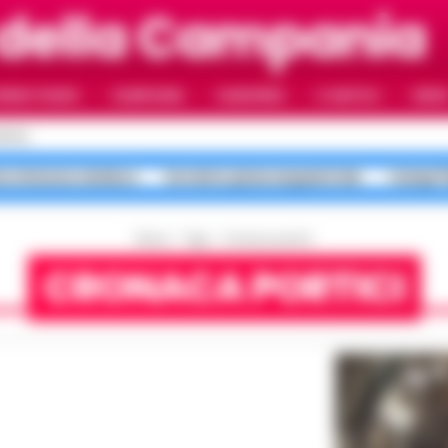
della Campania
RIMO PIANO
CAMPANIA
CAMORRA
IL NAPOLI
VIDE
APOLI
no minacce sindaco
Sorrento pizze sequestrate
Campi Fl
Home
Tags
Cronaca portici
CRONACA PORTICI