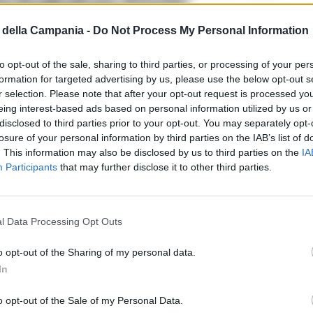
to pregiudicato di Portici
 LUGLIO 2020 - 13:51
della Campania -
Do Not Process My Personal Information
to opt-out of the sale, sharing to third parties, or processing of your per
formation for targeted advertising by us, please use the below opt-out s
r selection. Please note that after your opt-out request is processed y
, pretendeva denaro dalla madre per
eing interest-based ads based on personal information utilized by us or
 alcol: 32enne arrestato
disclosed to third parties prior to your opt-out. You may separately opt-
9 GIUGNO 2020 - 13:37
losure of your personal information by third parties on the IAB’s list of
. This information may also be disclosed by us to third parties on the
IA
Participants
that may further disclose it to other third parties.
 lite per un posto auto degenera in rissa.
l Data Processing Opt Outs
inieri arrestano 4 persone
8 GIUGNO 2020 - 10:15
o opt-out of the Sharing of my personal data.
In
PUBBLICITA
o opt-out of the Sale of my Personal Data.