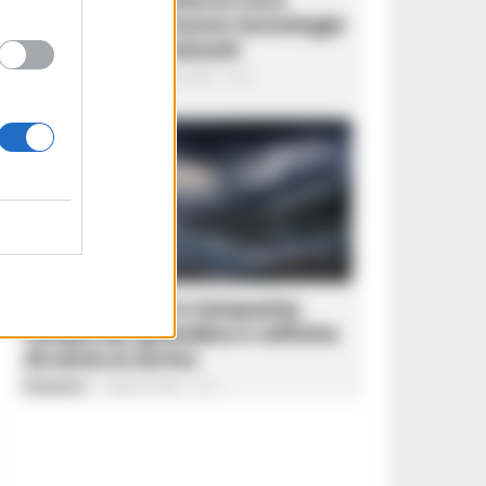
dell’Ictus con nuove tecnologie
e interventi avanzati
Gustavo Gentile
-
6 Agosto 2026 - 12:21
CAMPANIA
Allerta Gialla in Campania:
temporali, grandine e raffiche
di vento in arrivo
Redazione
-
6 Agosto 2026 - 12:11