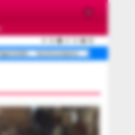
O
egrei sfollati
Guccini scomparso
mistero morte Costan