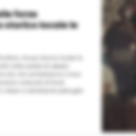
elle forze
 storico locale le
l'ordine: chiuso storico locale le
tile nella serata di sabato
ie sito nel centralissimo Corso
amento notevole di forze
ili Urbani e altrettante pattuglie