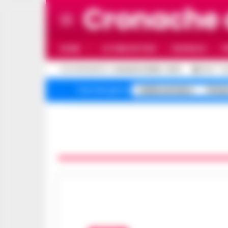
Cronache 
HOME
ULTIME NOTIZIE
CRONACA
P
C
AGGIORNAMENTO :
6 AGOSTO 2026 - 12:32
32.4
N
Caldo estremo
Stria
Temi del giorno