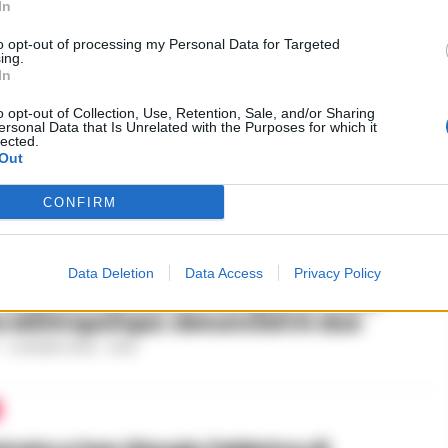
In
to opt-out of processing my Personal Data for Targeted
ing.
In
ROVINCIA
o opt-out of Collection, Use, Retention, Sale, and/or Sharing
ersonal Data that Is Unrelated with the Purposes for which it
, maltrattava la madre: arrestato
lected.
dicato
Out
 GIUGNO 2020 - 11:57
CONFIRM
ROVINCIA
Data Deletion
Data Access
Privacy Policy
, sorpresi a prelevare acqua di mare
 elettropompa: denunciati in due
-
3 GIUGNO 2020 - 18:28