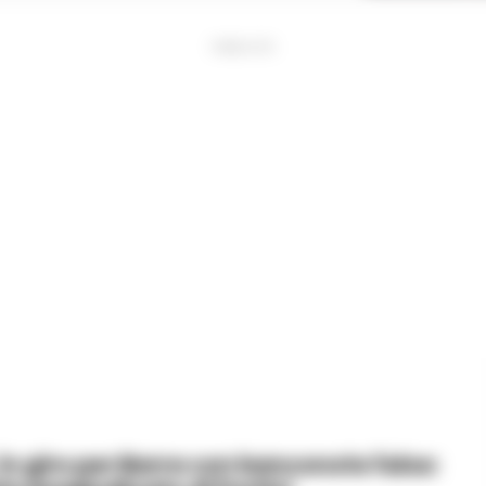
PUBBLICITA
 in giro per Barra con banconote false: