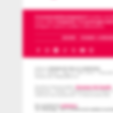
Cronachedellacampania.it
fondato nel 201
storie della
Campania
.
Tra i primi giornali
di Napoli, Caserta, Avellino e Benevento.
ARCHIVIO
CHI SIAMO – LA REDAZ
Editore
CRONACHE DELLA CAMPANIA
R.O.C.: 030531 - Reg. N. 1301/ 2016 - Tribuna
Partita IVA IT08642881216
Direttore Responsabile:
Giuseppe Del Gaudio
Redazioni : Scafati / Castellammare di Stabia 
Indirizzo Via Sardoncelli 115 Boscoreale (NA)
Per contattare la
redazione
:
Tel / Whatsapp : 334.12.78.004 email: web@cronache