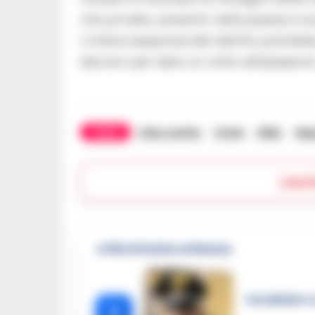
che private, presenti nella piazza e lun
L’intera sequenza del delitto potrebb
decisivi per dare un volto all’assassin
TAGS
Clan contini
Crime
Killer
Nap
Lasc
🔥 Più letti della settimana
Carabiniere c
1