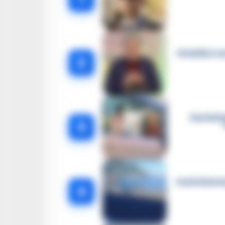
Omicidio Luc
2
Castella
3
Castellammar
4