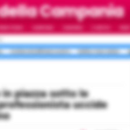
 della Campania
RIMO PIANO
CAMPANIA
CAMORRA
IL NAPOLI
VIDE
LI
a
Costiera Amalfitana scontro
bollino rosso meteo
a
 professionista uccide
no