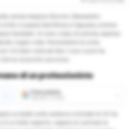
Tempo di lettura
2
min
ida, senza margine d’errore. Alessandro
la notte in piazza Sant’Anna a Capuana, a breve
azza Garibaldi. Un solo colpo di pistola, esploso
edendo organi vitali. Nonostante la corsa
on c’è stato nulla da fare: il suo cuore ha
l’arrivo al pronto soccorso.
 mano di un professionista
Fonte preferita
→
→
Aggiungici su Google
azio ai dubbi sulla caratura criminale di chi ha
o è un killer esperto, capace di centrare la