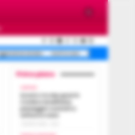
O
ggressione anziano
morti in casa
Scafati pino intrappo
Primo piano
CAMPANIA
Scontro tra due gozzi in
Costiera Amalfitana,
passeggeri costretti a
tuffarsi in mare
7 AGOSTO 2026 - 19:24