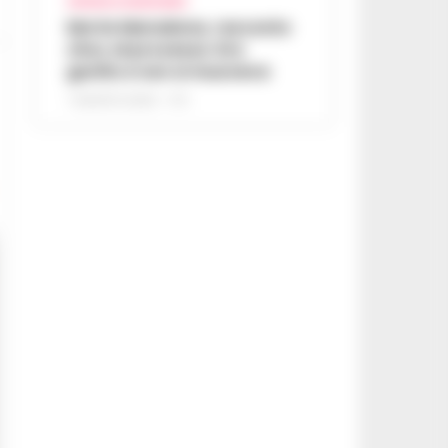
CRONACA GIUDIZIARIA
Morte Maradona, racconto
choc al processo: Era
gonfio e non si muoveva
7 AGOSTO 2026 - 17:11