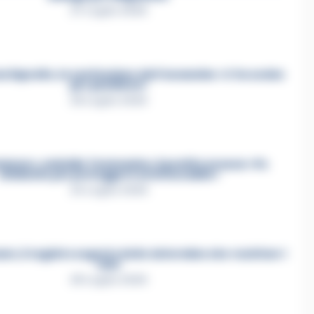
27 Luglio 2026
a Esposito, la confessione dell’assassino: «L’ho ucciso
per punizione»
26 Luglio 2026
mmare, omicidio Tommasino, il pentito accusa: «Fu
eliminato per proteggere un intoccabile»
24 Luglio 2026
e, il registro segreto delle determine che «nutriva» i
clan
28 Luglio 2026