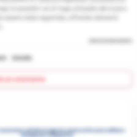
go le possibili vie di fuga utilizzate dal sicario.
e essere stata registrata, offrendo elementi
o.
RIPRODUZIONE RISERVATA
oli
Omicidio
ia un commento
asertano suicida in Liguria: anche la Procura militare
indaga per istigazione