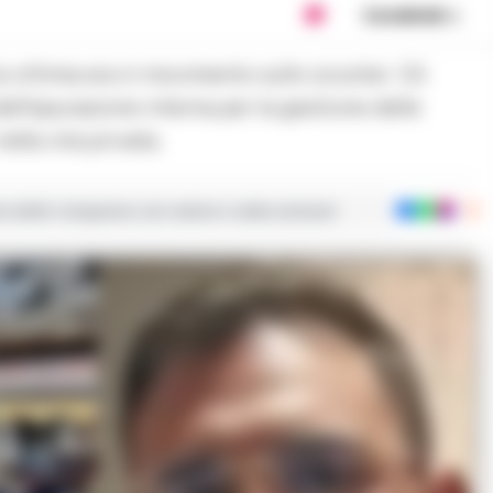
Condividi
ell'epurazione interna per la gestione delle
ella vita privata.
ie dalla Campania con notizie e video esclusivi