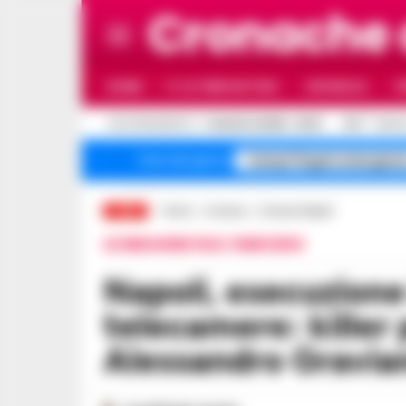
Cronache
HOME
ULTIME NOTIZIE
CRONACA
P
C
AGGIORNAMENTO :
7 AGOSTO 2026 - 20:31
31.8
NAPO
Campi Flegrei emergenz
Temi del giorno
LIVE
Home
Cronaca
Cronaca Napoli
LE INDAGINI SULL'OMICIDIO
Napoli, esecuzione in piazza sotto le
telecamere: killer
Alessandro Gravia