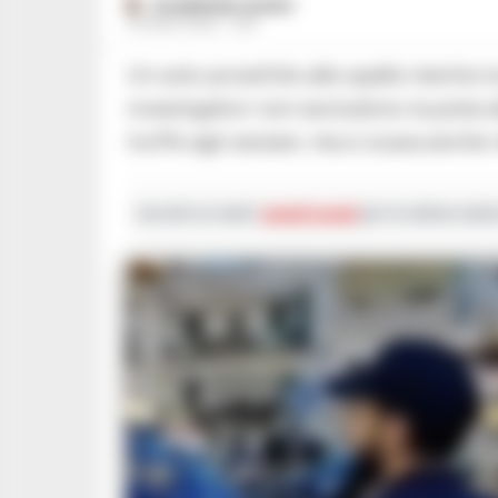
GIUSEPPE DEL GAUDIO
4 LUGLIO 2026 - 12:51
Un solo proiettile alle spalle mentre la vittima era in movimento sullo scooter. Gli
investigatori non escludono la pista d
truffe agli anziani, ma si scava anche n
Iscriviti ai nostri
canali social
per le ultime notiz