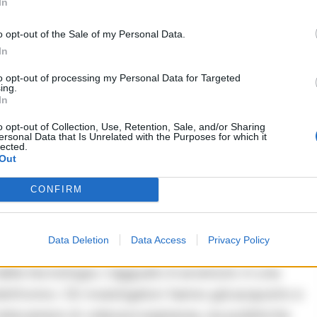
In
dro Graviano viene passata al setaccio. Gli
 nelle sue ultime frequentazioni e, soprattutto,
o opt-out of the Sale of my Personal Data.
llulare. L’obiettivo è capire se la vittima
In
 in piazza Sant’Anna prima di essere
to opt-out of processing my Personal Data for Targeted
ing.
In
o opt-out of Collection, Use, Retention, Sale, and/or Sharing
monianze e filmati
ersonal Data that Is Unrelated with the Purposes for which it
lected.
Out
 su due binari paralleli. Da una parte ci sono gli
ici e conoscenti del 32enne sono già stati
CONFIRM
i inquirenti per ricostruire le sue ultime ore di
o utile.
Data Deletion
Data Access
Privacy Policy
e dalla tecnologia. L’agguato è avvenuto in una
tronici. Gli investigatori hanno già acquisito e
 telecamere di videosorveglianza, sia pubbliche