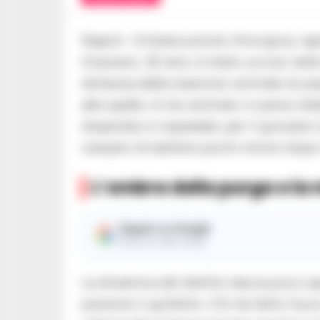
Napoli -Un’esecuzione chirurgica, rap
Graviano, 32 anni, è stato ucciso nel
distanza dalla stazione centrale di pi
alle spalle, lo ha centrato in pieno l
disperata in ospedale, per il giovane n
cessato di battere pochi minuti dopo 
L’ombra della purga e la
Seguici su Google
Ricevi le nostre notizie
La dinamica del delitto lascia poco sp
premuto il grilletto. Chi ha fatto fuoc