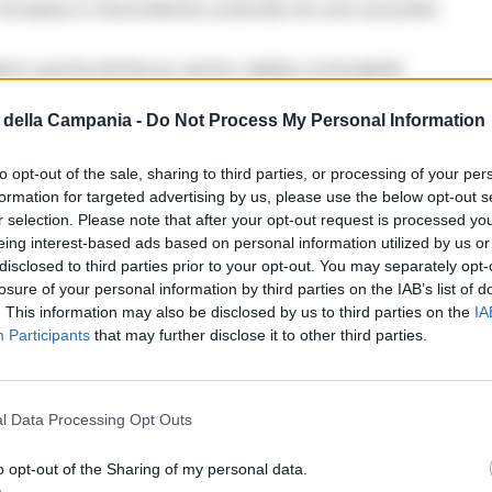
 trovava in movimento a bordo di uno scooter.
ri porta dritta ai vertici della criminalità
 viene descritto come un soggetto vicino al clan
della Campania -
Do Not Process My Personal Information
alizzato nelle truffe agli anziani. L’ipotesi è che
a di una epurazione interna alla cosca, una
to opt-out of the sale, sharing to third parties, or processing of your per
formation for targeted advertising by us, please use the below opt-out s
ti sulla spartizione dei proventi illeciti.
r selection. Please note that after your opt-out request is processed y
eing interest-based ads based on personal information utilized by us or
co: l’ipotesi passionale
disclosed to third parties prior to your opt-out. You may separately opt-
losure of your personal information by third parties on the IAB’s list of
e forze dell’ordine a non tralasciare scenari
. This information may also be disclosed by us to third parties on the
IA
Participants
that may further disclose it to other third parties.
loso un unico colpo di pistola. Se da un lato
el sicario, dall’altro non fa escludere agli
sonale o un movente passionale, sfociato in un
l Data Processing Opt Outs
a morte.
o opt-out of the Sharing of my personal data.