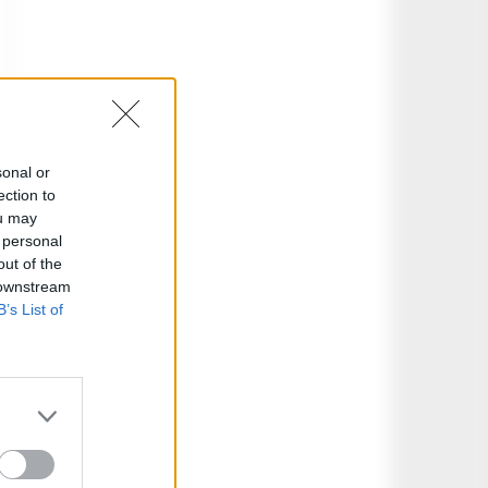
sonal or
ection to
ou may
 personal
out of the
 downstream
B’s List of