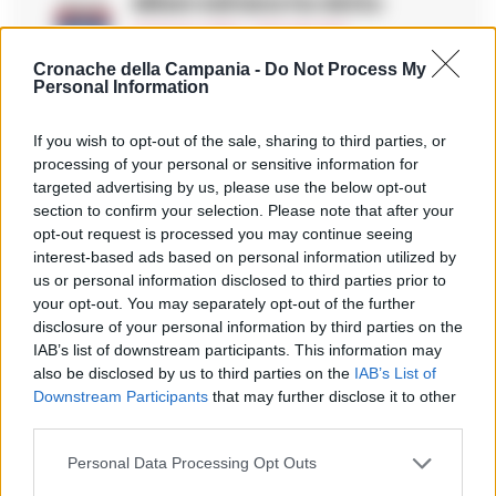
Milani Adriana
ha detto:
10 Giugno 2026 - 16:51 alle 16:51
Cronache della Campania -
Do Not Process My
Mi sembra un fatto complicato, non ho
Personal Information
idea precisa ma pare che i
If you wish to opt-out of the sale, sharing to third parties, or
carabinierihanno trovato robba e soldi;
processing of your personal or sensitive information for
forse il ragazzo erano solo in situazion
targeted advertising by us, please use the below opt-out
sbagliata, i test non eran completati e
section to confirm your selection. Please note that after your
opt-out request is processed you may continue seeing
la prova pare incerta per ora, la
interest-based ads based on personal information utilized by
situazion resta dubbia e confusa.
us or personal information disclosed to third parties prior to
your opt-out. You may separately opt-out of the further
disclosure of your personal information by third parties on the
IAB’s list of downstream participants. This information may
also be disclosed by us to third parties on the
IAB’s List of
Downstream Participants
that may further disclose it to other
Lascia un commento
third parties.
Il tuo indirizzo email non sarà pubblicato.
I campi
Personal Data Processing Opt Outs
obbligatori sono contrassegnati
*