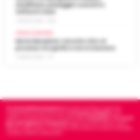
Amalfitana, passeggeri costretti a
tuffarsi in mare
7 AGOSTO 2026 - 19:24
CRONACA GIUDIZIARIA
Morte Maradona, racconto choc al
processo: Era gonfio e non si muoveva
7 AGOSTO 2026 - 17:11
Cronachedellacampania.it
fondato nel 2015, è il giornale
indipendente di riferimento per le
Cronache di Napoli
, sulla
politica, sui fatti del giorno e le storie della
Campania
.
Tra i primi
giornali digitali in Campania
segue anche le notizie il calcio
Napoli e dello sport in Campania. Racconta la Cronaca di Napoli,
Caserta, Avellino e Benevento.