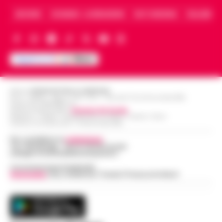
ARCHIVIO
CHI SIAMO – LA REDAZIONE
FACT CHECKING
COLLABORA
Editore
CRONACHE DELLA CAMPANIA
R.O.C.: 030531 - Reg. N. 1301/ 2016 - Tribunale Torre Annunziata (NA)
Partita IVA IT08642881216
Direttore Responsabile:
Giuseppe Del Gaudio
Redazioni : Scafati / Castellammare di Stabia / Caserta / Sarno
Indirizzo Via Sardoncelli 115 Boscoreale (NA)
Per contattare la
redazione
:
Tel / Whatsapp : 334.12.78.004 email:
web@cronachedellacampania.it
Concessionaria Pubblicità
Vivimedia
| Sky | Addendo | Teads | Presscommtech