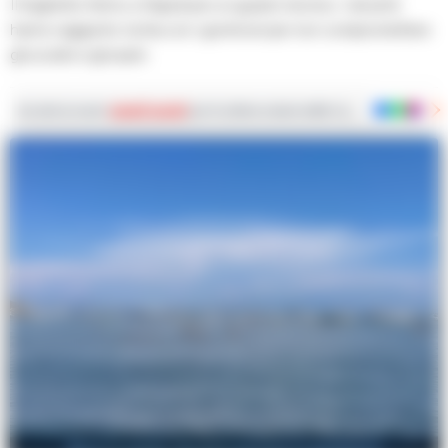
Il traghetto fermo a Napoli per un guasto tecnico: i doventi
hanno raggiunto Ischia con i gommoni per non compromettere
gli scrutini e gli esami
Iscriviti ai nostri
canali social
per le ultime notizie dalla Campania con notizi
Nave in avaria, docenti partono in gommone