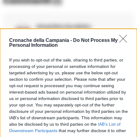
Commenti
(1)
Kmartino
ha detto:
9 Giugno 2026 - 19:52 alle 19:52
Cronache della Campania -
Do Not Process My
Personal Information
Pensavo che la notizia sia interessante
ma i docentihanno dovuto noleggiare
If you wish to opt-out of the sale, sharing to third parties, or
gomonni per arivare in tempo io
processing of your personal or sensitive information for
targeted advertising by us, please use the below opt-out
capiscco l’urgenza e la situazion e
section to confirm your selection. Please note that after your
particolar, l’aliscafo e rimasto bloccato
opt-out request is processed you may continue seeing
e quindi han preso due gommone, ma
interest-based ads based on personal information utilized by
us or personal information disclosed to third parties prior to
la narrrazione pare incompleta
your opt-out. You may separately opt-out of the further
mancano detaglii; orari nomi costi e
disclosure of your personal information by third parties on the
forse autorizzazion mancata?
IAB’s list of downstream participants. This information may
also be disclosed by us to third parties on the
IAB’s List of
Downstream Participants
that may further disclose it to other
third parties.