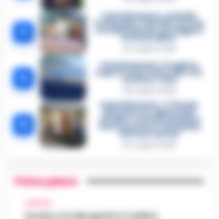
Castellammare, omicidio
Tommasino, il pentito accusa:
3
«Fu eliminato per proteggere
un intoccabile»
24 Luglio 2026
Castellammare, il registro
segreto delle determine che
4
«nutriva» i clan
28 Luglio 2026
Castellammare, «Ti faccio
diventare la regina delle
vendite»: le intercettazioni
5
che incastrano i fedelissimi
del boss Carolei
24 Luglio 2026
Primo piano
CAMPANIA
Scontro tra due gozzi in Costiera