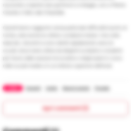
riuscendo a reperire due gommoni a noleggio, uno a Marina
Grande e l’altro alla Chiaiolella.
Quindi hanno raggiunto senza particolari difficoltà il porto di
Ischia, viste anche le ottime condizioni meteo. Una volta
sbarcati, i docenti si sono diretti rapidamente verso le
scuole, dove erano attesi da dirigenti scolastici e studenti
per l’avvio delle sessioni di scrutinio e degli esami in corso
nelle scuole medie e in un istituto superiore dell’isola.
TAGS
Docenti
Ischia
Nave in avaria
Procida
Apri commenti (1)