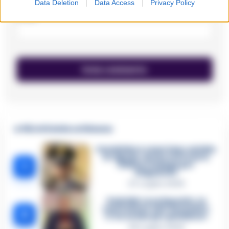
Data Deletion
Data Access
Privacy Policy
Email
*
🔥 Più letti della settimana
Carabiniere casertano suicida
in Liguria: anche la Procura
1
militare indaga per
istigazione
27 Luglio 2026
Omicidio Luca Esposito, la
confessione dell’assassino:
2
«L’ho ucciso per punizione»
26 Luglio 2026