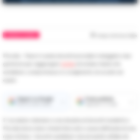
CRONACA FLEGREA
Tempo di lettura
1
min
Procida – Nave in avaria docenti procidani noleggiano due
gommoni per raggiungere
Ischia
ed evitare ritardi che
avrebbero compromesso lo svolgimento di scrutini ed
esami.
Seguici su Google
Fonte preferita
→
→
Ricevi le nostre notizie
Aggiungici su Google
E’ accaduto stamane a una dozzina di docenti residenti a
Procida dove erano rimasti bloccati a causa dell’avaria di una
nave di linea. I docenti sarebbero dovuti partire all’alba da