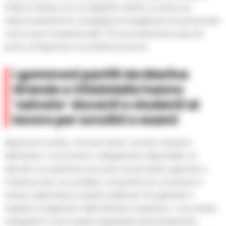
Marina Grande con un traghetto diretto a Ischia, ma
improvvisamente la compagnia di navigazione ha annunciato
che la nave in partenza alle 7.15 era rimasta bloccata nel
porto di Napoli per un problema tecnico.
I gommoni partiti da Marina
Grande e Chiaiolella hanno
‘salvato’ docenti e studenti al
lavoro per scrutini e esami
Appresa la notizia, i docenti hanno cercato soluzioni
alternative. Il successivo collegamento disponibile, un
aliscafo con partenza circa due ore più tardi e approdo a
Casamicciola, non avrebbe consentito loro di arrivare in
tempo negli istituti scolastici dell’isola. Per garantire il
regolare svolgimento delle attività scolastiche, i circa dodici
insegnanti si sono quindi organizzati autonomamente,