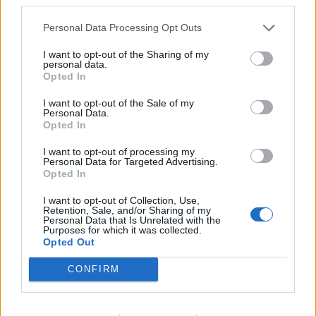
Personal Data Processing Opt Outs
Lascia un commento
I want to opt-out of the Sharing of my
personal data.
Il tuo indirizzo email non sarà pubblicato.
I campi
Opted In
obbligatori sono contrassegnati
*
I want to opt-out of the Sale of my
Personal Data.
Commento
*
Opted In
I want to opt-out of processing my
Personal Data for Targeted Advertising.
Opted In
I want to opt-out of Collection, Use,
Retention, Sale, and/or Sharing of my
Personal Data that Is Unrelated with the
Purposes for which it was collected.
Opted Out
CONFIRM
Nome
*