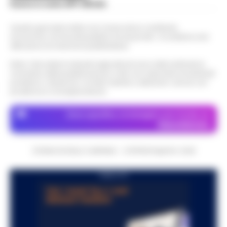
Scarica la nostra APP Ufficiale
Questo giornale inoltre non riceve alcun contributo
economico né da enti pubblici né da privati . Si sostiene solo
attraverso le inserzioni pubblicitarie.
Nota: I link esterni indicati negli articoli sono stati verificati al
momento della pubblicazione. Il sito non risponde di eventuali
problemi o disservizi: si invita l’utente a utilizzare i servizi con
prudenza e consapevolezza.
Dove specifico, le immagini sono fornite da
Depositphotos
CRONACHE DELLA CAMPANIA - COPYRIGHT@2014-2026
PUBBLICITA