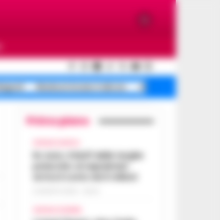
O
Bagnoli
Blackout Arzano traliccio
Affitti su dopo
Primo piano
CRONACA NAPOLI
Rc Auto, il bluff delle targhe
polacche: ai napoletani
arriva il conto da 5 milioni
9 AGOSTO 2026 - 06:20
CRONACA FLEGREA