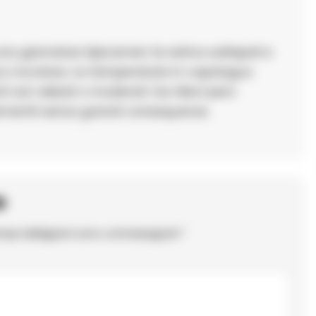
una giornataa tipicamen te estiva suNapoli e
oco nuvoloso. Le temperatute in capologuo
nti son deboli o moderati. Sui rilievi pero
mentii senza grandi consequenze.
o
ampi obbligatori sono contrassegnati
*