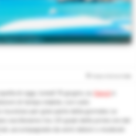
 Napoli 15 giugno
Tempo di lettura
1
min
quella di oggi, lunedì 15 giugno, su
Napoli
e
izioni di tempo stabile, con cielo
 nuvoloso per gran parte della giornata. Le
 oscilleranno tra i 20 gradi delle prime ore del
trali, accompagnate da venti deboli o moderati