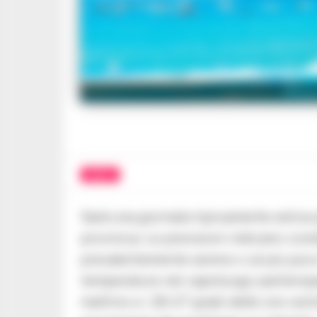
Meteo
METEO
Sarà una giornata tipicamente estiva 
provincia. Le previsioni indicano cond
prevalentemente sereno o al più poco
temperature nel capoluogo partenopeo
mattino e i 26-27 gradi delle ore cen