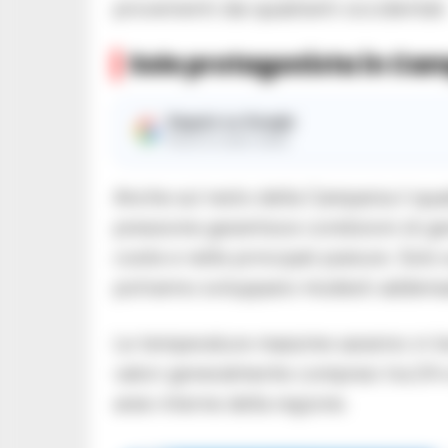
provenienti dai quadranti occidentali
Sole protagonista in Ca
Seguici su Google
Ricevi le nostre notizie
Anche sul resto della Campania il qu
pressione garantisce condizioni di ge
coste e nelle principali pianure. Solo s
potranno svilupparsi modesti addens
Le temperature massime saranno in li
valori generalmente compresi tra 24 e 
aree interne della regione.