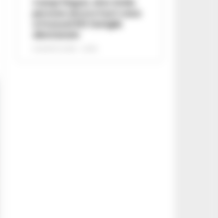
Campi Flegrei, oltre 2mila
persone ancora fuori casa:
a Pozzuoli 813 famiglie
allontanate
8 AGOSTO 2026 - 22:56