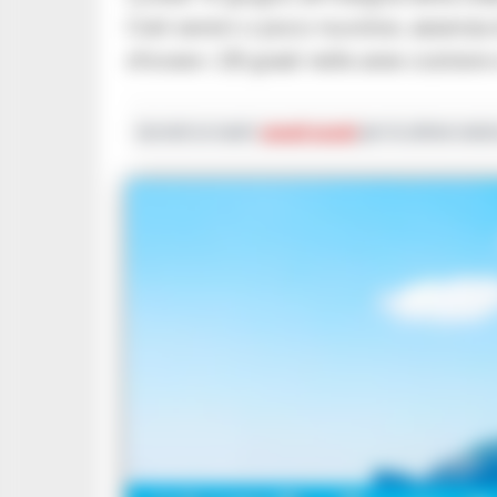
Cieli sereni o poco nuvolosi, assenza 
sfiorare i 28 gradi nelle aree costiere
Iscriviti ai nostri
canali social
per le ultime notiz