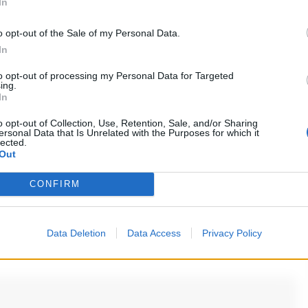
In
anche nei prossimi giorni, con temperature
o opt-out of the Sale of my Personal Data.
ni
meteo
rologiche tipicamente estive su Napoli
In
to opt-out of processing my Personal Data for Targeted
ing.
In
RIPRODUZIONE RISERVATA
o opt-out of Collection, Use, Retention, Sale, and/or Sharing
ersonal Data that Is Unrelated with the Purposes for which it
lected.
Out
CONFIRM
i commenti (1)
Data Deletion
Data Access
Privacy Policy