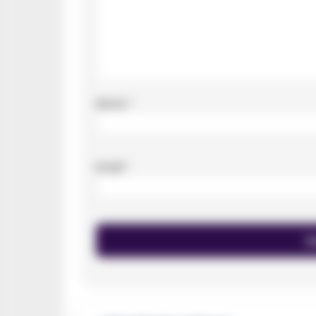
Nome
*
Email
*