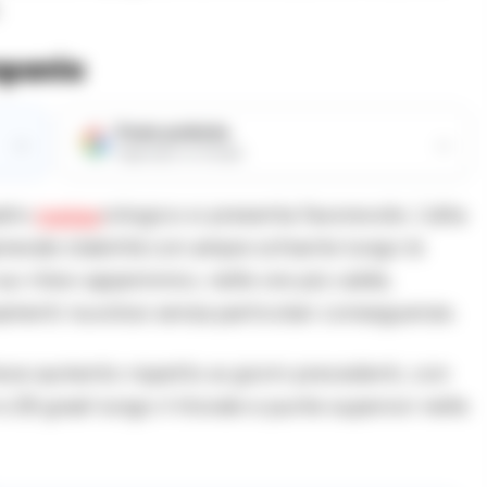
.
mpania
Fonte preferita
→
→
Aggiungici su Google
adro
meteo
rologico si presenta favorevole. L’alta
nerale stabilità con ampie schiarite lungo le
ui rilievi appenninici, nelle ore più calde,
amenti nuvolosi senza particolari conseguenze.
eve aumento rispetto ai giorni precedenti, con
28 gradi lungo il litorale e punte superiori nelle