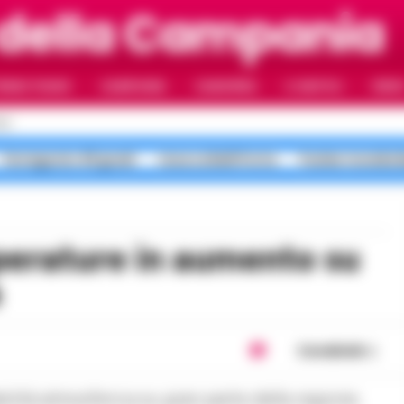
 della Campania
RIMO PIANO
CAMPANIA
CAMORRA
IL NAPOLI
VIDE
LI
Ferragosto 40 gradi
rissa coltelli Porta
Pusher movida 
a
Condividi