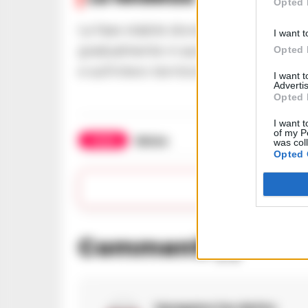
Opted 
La fase stabile dovrebbe proseguire 
I want t
gradualmente in aumento e condizio
Opted 
e sull’intero territorio campano
I want 
Advertis
Opted 
I want t
of my P
TAGS
Meteo
was col
Opted 
Apr
Commenti
(1)