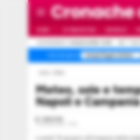
Cronache
HOME
ULTIME NOTIZIE
CRONACA
P
C
AGGIORNAMENTO :
9 AGOSTO 2026 - 22:35
25.7
NAPO
Campi Flegrei sfollati
Temi del giorno
Home
Meteo
Meteo, sole e temperature in aumento su
Napoli e Campani
REDAZIONE
15 GIUGNO 2026 - 10:22
Lunedì 15 giugno all'insegna della stabilità atmosferica su gran parte della regione.