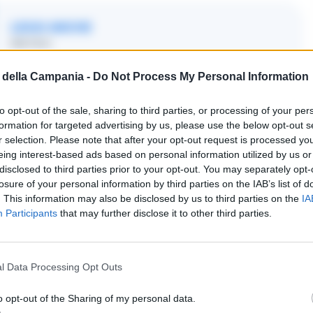
LEGGI ANCHE
METEO
Meteo Napoli e Campania
della Campania -
Do Not Process My Personal Information
oggi 9 agosto: temperature
fino a 39 gradi
to opt-out of the sale, sharing to third parties, or processing of your per
formation for targeted advertising by us, please use the below opt-out s
09/08/2026 10:27
r selection. Please note that after your opt-out request is processed y
eing interest-based ads based on personal information utilized by us or
disclosed to third parties prior to your opt-out. You may separately opt-
losure of your personal information by third parties on the IAB’s list of
zonte
. This information may also be disclosed by us to third parties on the
IA
Participants
that may further disclose it to other third parties.
zioni significative né fenomeni di particolare
lmente poco mosso o quasi calmo lungo le coste
l Data Processing Opt Outs
rto e le prime giornate di mare della stagione.
o opt-out of the Sharing of my personal data.