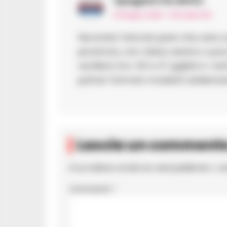
Vpagano
ha detto:
15 Giugno 2026 - 10:51 alle 10:51
Secondo l’artcolo pare che sara 
provincia, con cieloo sereno o p
oscillera tra i 20 e 27 gr@di e i ve
potran formars modesti addensa
Lascia un comment
Il tuo indirizzo email non sarà pubblicato.
I c
Commento
*