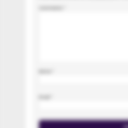
Commento
*
Nome
*
Email
*