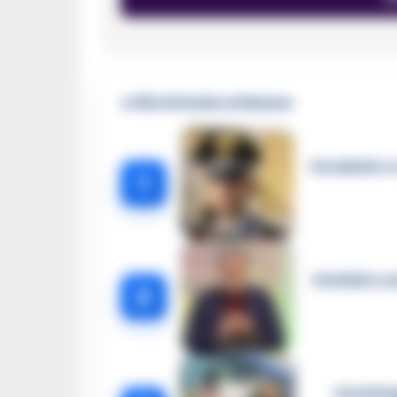
🔥 Più letti della settimana
Carabiniere c
1
Omicidio Luc
2
Castella