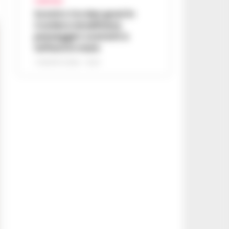
CAMPANIA
Scontro tra due gozzi in
Costiera Amalfitana,
passeggeri costretti a
tuffarsi in mare
7 AGOSTO 2026 - 19:24