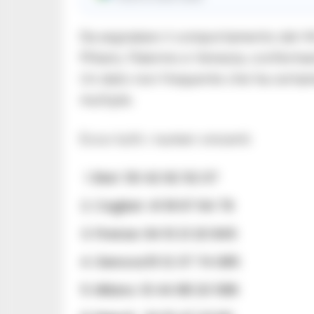
Da segnalare il comportamento del 4
Milano, Palermo e Venezia, confermand
Un dato non frequente che ha certam
multiple.
Ecco tutti i numeri vincenti
Bari: 50 42 62 52 07
Cagliari: 41 18 67 64 79
Firenze: 64 10 21 20 845
Genova:15 12 37 74 085
Milano: 10 44 88 20 586