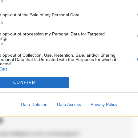
In
o opt-out of the Sale of my Personal Data.
In
to opt-out of processing my Personal Data for Targeted
ing.
In
l 50 e 42 son stati molto presenti ma io non
o opt-out of Collection, Use, Retention, Sale, and/or Sharing
ersonal Data that Is Unrelated with the Purposes for which it
ilanoPalermoVenezia e questo mischia tutto,
lected.
Out
i. Non so se i sistemi funzia, la gente spera
 che vantaggio.
CONFIRM
Data Deletion
Data Access
Privacy Policy
o
ampi obbligatori sono contrassegnati
*