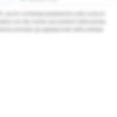
4, uscito contemporaneamente sulle ruote di
osi uno dei numeri più presenti della serata.
ente premiato gli appassionati delle ambate