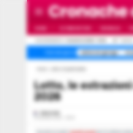
Cronache
HOME
ULTIME NOTIZIE
CRONACA
P
C
AGGIORNAMENTO :
8 AGOSTO 2026 - 10:36
30
NAPOL
salme nei garage
Arz
Temi del giorno
Home
Lotto e SuperEnalotto
Lotto, le estrazioni di martedì 16 giugno
2026
REDAZIONE
16 GIUGNO 2026 - 20:54
Iscriviti ai nostri
canali social
per le ultime notiz