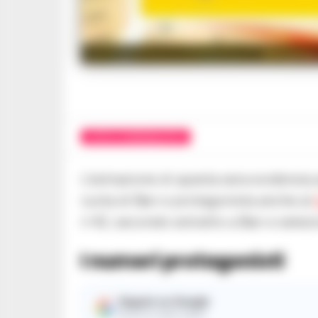
Estrazioni
LOTTO E SUPERENALOTTO
L’estrazione di questa sera evidenzia 
ruota di Bari e protagonista anche al
il 42, secondo estratto a Bari e sel
I numeri protagonisti
Seguici su Google
Ricevi le nostre notizie