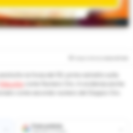
 del lotto del 7 agosto
Tempo di lettura
meno di 1
min
anzitutto la forza del 50, primo estratto sulla
10eLotto
come Numero Oro. In evidenza anche
ezionato come secondo numero del Doppio Oro.
Fonte preferita
→
→
Aggiungici su Google