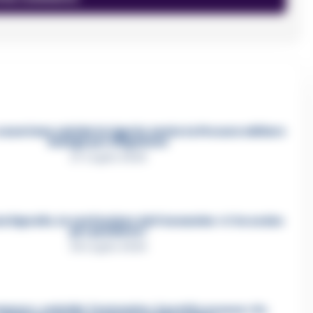
asertano suicida in Liguria: anche la Procura militare
indaga per istigazione
27 Luglio 2026
a Esposito, la confessione dell’assassino: «L’ho ucciso
per punizione»
26 Luglio 2026
mmare, omicidio Tommasino, il pentito accusa: «Fu