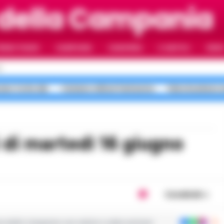
 della Campania
RIMO PIANO
CAMPANIA
CAMORRA
IL NAPOLI
VIDE
I
ano Corte dei
Caivano milioni fantasma
falso business 
Condividi
ie dalla Campania con notizie e video esclusivi