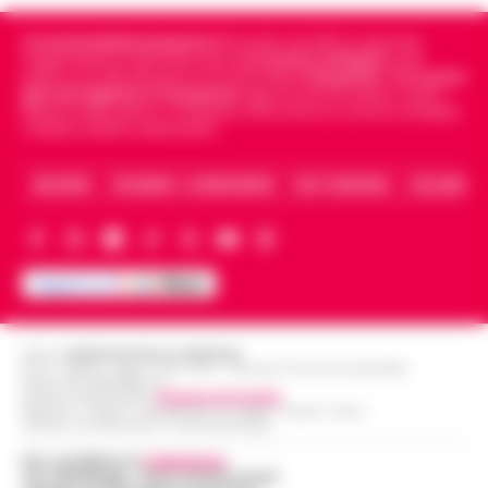
Cronachedellacampania.it
fondato nel 2015, è il giornale
indipendente di riferimento per le
Cronache di Napoli
, sulla
politica, sui fatti del giorno e le storie della
Campania
.
Tra i primi
giornali digitali in Campania
segue anche le notizie il calcio
Napoli e dello sport in Campania. Racconta la Cronaca di Napoli,
Caserta, Avellino e Benevento.
ARCHIVIO
CHI SIAMO – LA REDAZIONE
FACT CHECKING
COLLABORA
Editore
CRONACHE DELLA CAMPANIA
R.O.C.: 030531 - Reg. N. 1301/ 2016 - Tribunale Torre Annunziata (NA)
Partita IVA IT08642881216
Direttore Responsabile:
Giuseppe Del Gaudio
Redazioni : Scafati / Castellammare di Stabia / Caserta / Sarno
Indirizzo Via Sardoncelli 115 Boscoreale (NA)
Per contattare la
redazione
:
Tel / Whatsapp : 334.12.78.004 email: