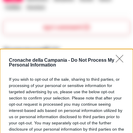
Posillipo
Sicurezza
Apri commenti (1)
Commenti
(1)
Cronache della Campania -
Do Not Process My
Personal Information
Sandro48
ha detto:
If you wish to opt-out of the sale, sharing to third parties, or
15 Giugno 2026 - 16:52 alle 16:52
processing of your personal or sensitive information for
targeted advertising by us, please use the below opt-out
Mi sembr0 giust0 che la Polizia
section to confirm your selection. Please note that after your
opt-out request is processed you may continue seeing
faccianocontrolli nel lungomare, ma la
interest-based ads based on personal information utilized by
metoda sembrà confusa e poco
us or personal information disclosed to third parties prior to
trasparente, hanno identificato 171
your opt-out. You may separately opt-out of the further
disclosure of your personal information by third parties on the
persone ma non è mai chiaro il motiv0,