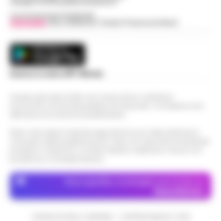
web@cronachedellacampania.it
Concessionaria Pubblicità
Vivimedia
| Sky | Addendo | Teads | Presscommtech
Scarica la nostra APP Ufficiale
Questo giornale inoltre non riceve alcun contributo
economico né da enti pubblici né da privati . Si sostiene solo
attraverso le inserzioni pubblicitarie.
Nota: I link esterni indicati negli articoli sono stati verificati al
momento della pubblicazione. Il sito non risponde di eventuali
problemi o disservizi: si invita l’utente a utilizzare i servizi con
prudenza e consapevolezza.
Dove specifico, le immagini sono fornite da
Depositphotos
CRONACHE DELLA CAMPANIA - COPYRIGHT@2014-2026