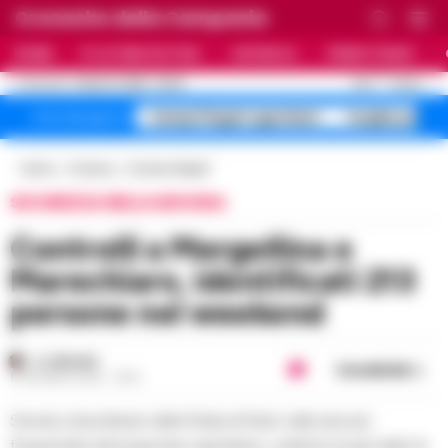
Cronache della Campania
HOME
ULTIME NOTIZIE
CRONACA
PRIMO PIANO
C
24.6
NAPOLI
9 AGOSTO 2026 - 06:20
AGGIORNAMENTO :
Campi Flegrei sgomberi
targhe polac
Temi del giorno
Home
Cronaca
Cronaca Napoli
SICUREZZA NELLA MOVIDA
Controlli a Mergellina e
Marechiaro, identificati 213
persone nel weekend
A. CARLINO
Condividi
15 GIUGNO 2026 - 16:19
Servizio straordinario della Polizia di Stato nelle aree più
frequentate del lungomare napoletano: verifiche tra gli chalet di