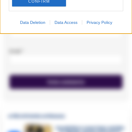
CONFIRM
Data Deletion
Data Access
Privacy Policy
Nome
*
Email
*
🔥 Più letti della settimana
Carabiniere casertano suicida