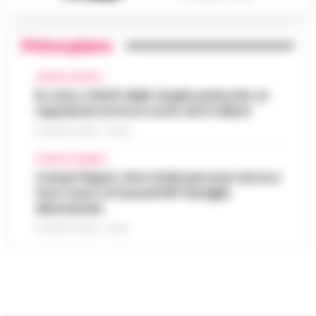
Primo piano
CRONACA NAPOLI
Rc Auto, il bluff delle targhe polacche: ai
napoletani arriva il conto da 5 milioni
9 AGOSTO 2026 - 06:20
CRONACA FLEGREA
Campi Flegrei, oltre 2mila persone ancora
fuori casa: a Pozzuoli 813 famiglie
allontanate
8 AGOSTO 2026 - 22:56