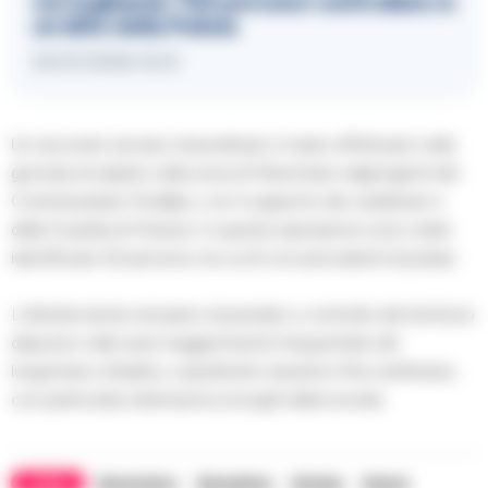
sorveglianza: 144 persone controllate in
un blitz della Polizia
30/07/2026 16:15
Un secondo servizio straordinario è stato effettuato nella
giornata di sabato nella zona di Marechiaro dagli agenti del
Commissariato Posillipo, con il supporto dei carabinieri e
della Guardia di Finanza. In questa operazione sono state
identificate 42 persone, tra cui 6 con precedenti di polizia.
L’attività rientra nel piano di presidio e controllo del territorio
disposto nelle aree maggiormente frequentate del
lungomare cittadino, soprattutto durante il fine settimana,
con particolare attenzione ai luoghi della movida
TAGS
Marechiaro
Mergellina
Movida
Napoli