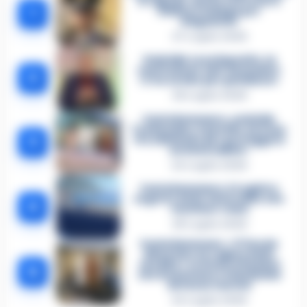
in Liguria: anche la Procura
1
militare indaga per
istigazione
27 Luglio 2026
Omicidio Luca Esposito, la
confessione dell’assassino:
2
«L’ho ucciso per punizione»
26 Luglio 2026
Castellammare, omicidio
Tommasino, il pentito accusa:
3
«Fu eliminato per proteggere
un intoccabile»
24 Luglio 2026
Castellammare, il registro
segreto delle determine che
4
«nutriva» i clan
28 Luglio 2026
Castellammare, «Ti faccio
diventare la regina delle
vendite»: le intercettazioni
5
che incastrano i fedelissimi
del boss Carolei
24 Luglio 2026