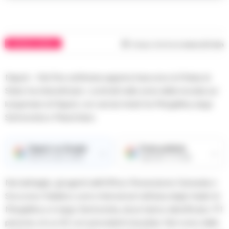
CRONACA NAPOLI
Tempo di lettura
meno di 1
min
Napoli – Nel fine settimana appena trascorso la Polizia di
Stato ha intensificato i controlli nelle zone della movida sul
lungomare di Napoli, con servizi mirati tra Mergellina, largo
Sermoneta e Marechiaro.
Seguici su Google
Fonte preferita
→
→
Ricevi le nostre notizie
Aggiungici su Google
Nel dettaglio, gli agenti dell’Ufficio Prevenzione Generale e
Soccorso Pubblico sono intervenuti nell’area degli chalet di
Mergellina e in largo Sermoneta, dove hanno identificato 171
persone, di cui 30 con precedenti di polizia. Nel corso delle