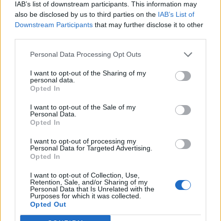
IAB’s list of downstream participants. This information may
manca prevenzionè sociale, troppe
also be disclosed by us to third parties on the
IAB’s List of
multe poche soluzion1 concrete e
Downstream Participants
that may further disclose it to other
third parties.
spiegazion1, spero migliora.
Personal Data Processing Opt Outs
I want to opt-out of the Sharing of my
personal data.
Opted In
Lascia un commento
I want to opt-out of the Sale of my
Personal Data.
Il tuo indirizzo email non sarà pubblicato.
I campi
Opted In
obbligatori sono contrassegnati
*
I want to opt-out of processing my
Personal Data for Targeted Advertising.
Commento
*
Opted In
I want to opt-out of Collection, Use,
Retention, Sale, and/or Sharing of my
Personal Data that Is Unrelated with the
Purposes for which it was collected.
Opted Out