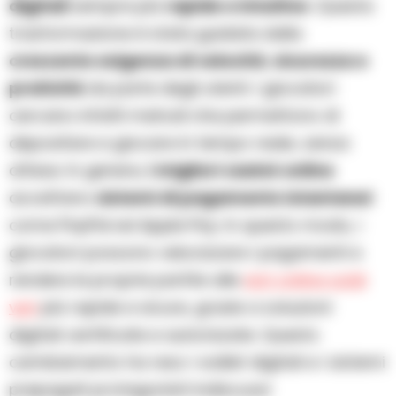
digitali
sempre più
rapide e intuitive
. Questa
trasformazione è stata guidata dalla
crescente esigenza di velocità
,
sicurezza e
praticità
da parte degli utenti. I giocatori
cercano infatti metodi che permettono di
depositare e giocare in tempo reale, senza
attese. In genere,
i migliori casinò online
accettano
sistemi di pagamento istantanei
come PayPal ed Apple Pay. In questo modo, i
giocatori possono velocizzare i pagamenti e
rendere le proprie partite alle
slot online soldi
veri
più rapide e sicure, grazie a soluzioni
digitali certificate e autorizzate. Questo
cambiamento ha reso i wallet digitali e i sistemi
prepagati protagonisti indiscussi