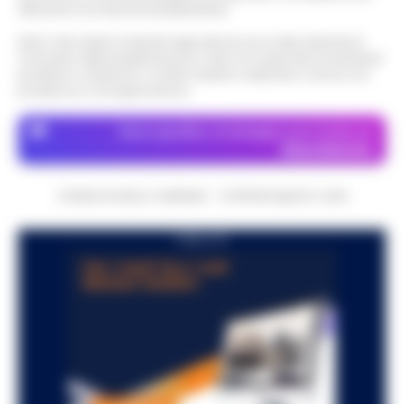
attraverso le inserzioni pubblicitarie.
Nota: I link esterni indicati negli articoli sono stati verificati al
momento della pubblicazione. Il sito non risponde di eventuali
problemi o disservizi: si invita l’utente a utilizzare i servizi con
prudenza e consapevolezza.
Dove specifico, le immagini sono fornite da
Depositphotos
CRONACHE DELLA CAMPANIA - COPYRIGHT@2014-2026
PUBBLICITA