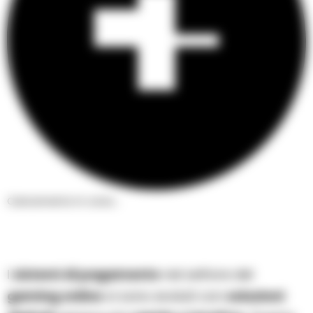
Caricamento in corso...
I
sistemi di pagamento
nel settore del
gaming online
si sono evoluti con
soluzioni