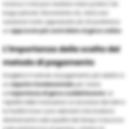
ricarica, il che può risultare meno pratico nel
lungo periodo. Nonostante ciò, resta una
soluzione molto apprezzata da chi preferisce
un
approccio più controllato al gioco online
.
L’importanza della scelta del
metodo di pagamento
Scegliere il metodo di pagamento più adatto è
un
aspetto fondamentale
per vivere
un’
esperienza di gioco soddisfacente
. La
rapidità delle transazioni, la sicurezza dei dati e
la facilità d’uso sono elementi che incidono
direttamente sulla qualità del tempo trascorso
sulle piattaforme di gaming. I sistemi di