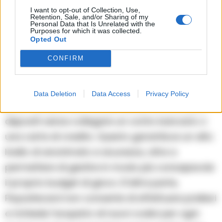
anonimato
I want to opt-out of Collection, Use,
Retention, Sale, and/or Sharing of my
Personal Data that Is Unrelated with the
Paysafecard rappresenta una
valida
Purposes for which it was collected.
Opted Out
alternativa
per chi desidera mantenere un
controllo più rigido sulle proprie spese
. Si
CONFIRM
tratta di un
sistema prepagato
che funziona
tramite
voucher
acquistabili sia online che nei
Data Deletion
Data Access
Privacy Policy
punti vendita fisici, consentendo di effettuare
depositi senza collegare un conto bancario o
una carta di credito. Questo garantisce un alto
livello di anonimato e sicurezza, oltre a
permettere di gestire in modo più consapevole
il proprio budget di gioco. D’altra parte,
Paysafecard non consente di effettuare prelievi
e richiede l’acquisto di nuovi codici per ogni