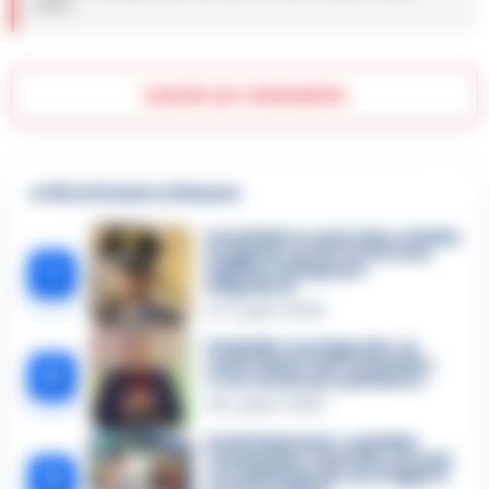
rischi.
Lascia un commento
🔥 Più letti della settimana
Carabiniere casertano suicida
in Liguria: anche la Procura
1
militare indaga per
istigazione
27 Luglio 2026
Omicidio Luca Esposito, la
confessione dell’assassino:
2
«L’ho ucciso per punizione»
26 Luglio 2026
Castellammare, omicidio
Tommasino, il pentito accusa:
3
«Fu eliminato per proteggere