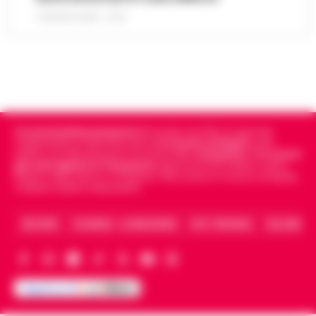
7 AGOSTO 2026 - 07:27
Cronachedellacampania.it
fondato nel 2015, è il giornale
indipendente di riferimento per le
Cronache di Napoli
, sulla
politica, sui fatti del giorno e le storie della
Campania
.
Tra i primi
giornali digitali in Campania
segue anche le notizie il calcio
Napoli e dello sport in Campania. Racconta la Cronaca di Napoli,
Caserta, Avellino e Benevento.
ARCHIVIO
CHI SIAMO – LA REDAZIONE
FACT CHECKING
COLLABORA