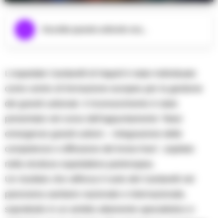
Ascolta questo articolo ora...
L’ospedale Cardarelli di Napoli è stato individuato
come centro di formazione europeo per la gestione
dei grandi ustionati. Il riconoscimento è stato
presentato nel corso dell’appuntamento “Maxi
emergenze grandi ustioni – Integrazione delle
competenze e diffusione del know-how”, ospitato
nella struttura ospedaliera partenopea.
Un risultato che rafforza il ruolo del Cardarelli nel
panorama sanitario nazionale e internazionale,
soprattutto in un ambito altamente specialistico e