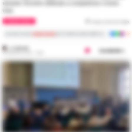
durante l’incontro dedicato a competenze e know-
how.
CRONACA NAPOLI
Tempo di lettura
1
min
Iscriviti ai nostri
canali social
per le ultime notizie dalla Campania con notizi
A. CARLINO
Condividi
20 MAGGIO 2026 - 14:09
Nell'immagine, un contesto collegato ai fatti.