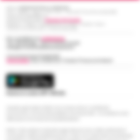
Editore
CRONACHE DELLA CAMPANIA
R.O.C.: 030531 - Reg. N. 1301/ 2016 - Tribunale Torre Annunziata (NA)
Partita IVA IT08642881216
Direttore Responsabile:
Giuseppe Del Gaudio
Redazioni : Scafati / Castellammare di Stabia / Caserta / Sarno
Indirizzo Via Sardoncelli 115 Boscoreale (NA)
Per contattare la
redazione
:
Tel / Whatsapp : 334.12.78.004 email:
web@cronachedellacampania.it
Concessionaria Pubblicità
Vivimedia
| Sky | Addendo | Teads | Presscommtech
Scarica la nostra APP Ufficiale
Questo giornale inoltre non riceve alcun contributo
economico né da enti pubblici né da privati . Si sostiene solo
attraverso le inserzioni pubblicitarie.
Nota: I link esterni indicati negli articoli sono stati verificati al
momento della pubblicazione. Il sito non risponde di eventuali