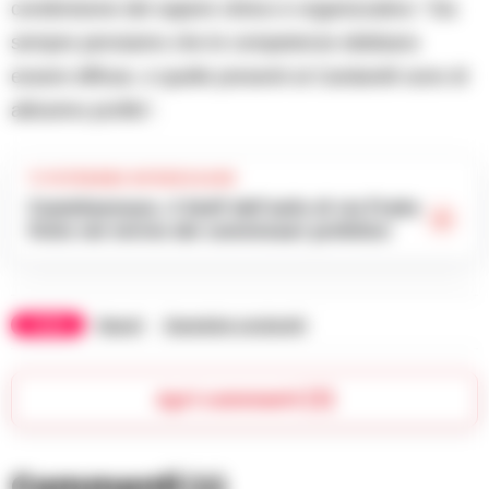
condivisione del sapere clinico e organizzativo: “Da
sempre pensiamo che le competenze debbano
essere diffuse, e quelle presenti al Cardarelli sono di
altissimo profilo”.
TI POTREBBE INTERESSARE
Castellammare, il bluff dell’asilo di via Fratte
finito nel mirino dei commissari prefettizi
TAGS
Napoli
Ospedale cardarelli
Apri commenti (3)
Commenti
(3)