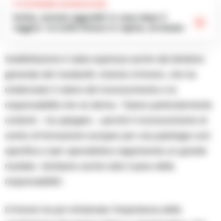
TI POTREBBE INTERESSARE
Ischia, anziani aggrediti in casa dopo il
raggiro: la truffa finisce in rapina, arrestato
Soddisfazione è stata espressa anche dal direttore
generale del Cardarelli, Antonio d’Amore, che ha
evidenziato il valore del riconoscimento e la
responsabilità che ne deriva. “Siamo particolarmente
contenti – ha spiegato – perché il riconoscimento di
centro di formazione europeo per una patologia così
specifica e iper specialistica rappresenta un grande
risultato. Sentiamo anche tutto il peso della
responsabilità”.
D’Amore ha poi richiamato l’importanza della