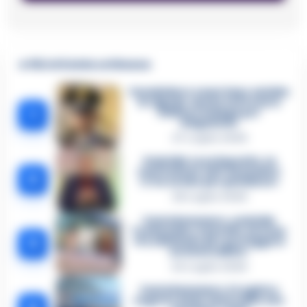
🔥 Più letti della settimana
Carabiniere casertano suicida
in Liguria: anche la Procura
1
militare indaga per
istigazione
27 Luglio 2026
Omicidio Luca Esposito, la
confessione dell’assassino:
2
«L’ho ucciso per punizione»
26 Luglio 2026
Castellammare, omicidio
Tommasino, il pentito accusa:
3
«Fu eliminato per proteggere
un intoccabile»
24 Luglio 2026
Castellammare, il registro
segreto delle determine che