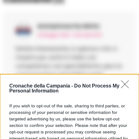
Anonymous
ha detto:
20 Maggio 2026 - 16:50 alle 16:50
Notizia interessante, io speravo che ci
fosseno piu centri in Italia con
competenze cosi specialistiche; pero la
comunicazione all pubblico pare
confusa, e sarebbe meglio se i termini
Cronache della Campania -
Do Not Process My
Personal Information
tecnici fosseno spiegati con esempi
pratici e numeri chiari.
If you wish to opt-out of the sale, sharing to third parties, or
processing of your personal or sensitive information for
targeted advertising by us, please use the below opt-out
section to confirm your selection. Please note that after your
opt-out request is processed you may continue seeing
interest-based ads based on personal information utilized by