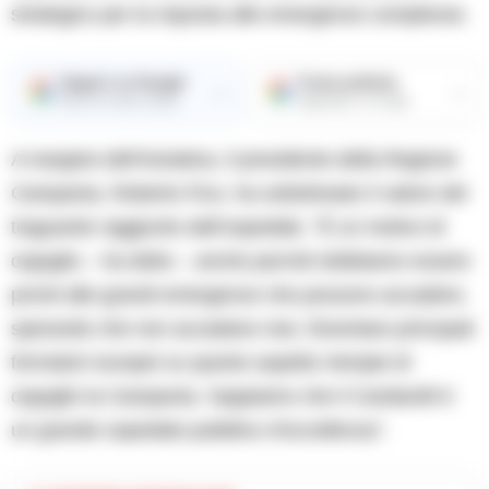
strategico per la risposta alle emergenze complesse.
Seguici su Google
Fonte preferita
→
→
Ricevi le nostre notizie
Aggiungici su Google
A margine dell’iniziativa, il presidente della Regione
Campania, Roberto Fico, ha sottolineato il valore del
traguardo raggiunto dall’ospedale. “È un motivo di
orgoglio – ha detto – anche perché dobbiamo essere
pronti alle grandi emergenze che possono accadere,
sperando che non accadano mai. Diventare principali
formatori europei su questo aspetto riempie di
orgoglio la Campania. Sappiamo che il Cardarelli è
un grande ospedale pubblico d’eccellenza”.