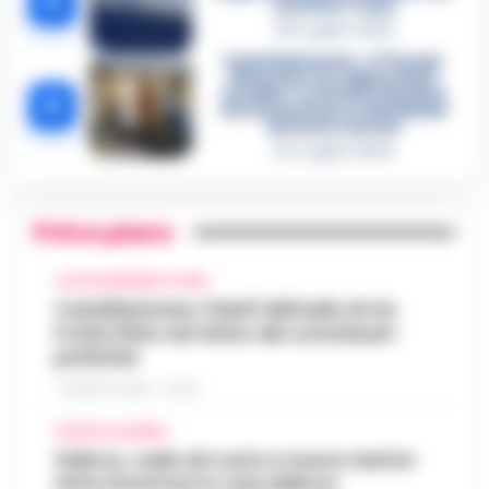
4
«nutriva» i clan
28 Luglio 2026
Castellammare, «Ti faccio
diventare la regina delle
vendite»: le intercettazioni
5
che incastrano i fedelissimi
del boss Carolei
24 Luglio 2026
Primo piano
CASTELLAMMARE DI STABIA
Castellammare, il bluff dell’asilo di via
Fratte finito nel mirino dei commissari
prefettizi
7 AGOSTO 2026 - 07:56
CRONACA SALERNO
Salerno, cade nel vuoto e muore mentre
tenta di entrare in casa della ex