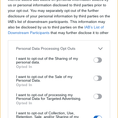
Silvano30
ha detto:
us or personal information disclosed to third parties prior to
20 Maggio 2026 - 16:50 alle 16:50
your opt-out. You may separately opt-out of the further
disclosure of your personal information by third parties on the
Mi pare sensato che il Cardarelli sia
IAB’s list of downstream participants. This information may
also be disclosed by us to third parties on the
IAB’s List of
riconosciuto, pero non sò se questo
Downstream Participants
that may further disclose it to other
basterà per le emergenze veri; serve piu
third parties.
formazionepratica e coordinamento, e i
Personal Data Processing Opt Outs
protocolli devonno esser aggiornati e
testati frequentemente senza troppa
I want to opt-out of the Sharing of my
personal data.
burocrazia.
Opted In
I want to opt-out of the Sale of my
Personal Data.
Opted In
I want to opt-out of processing my
Diamante Palmieri
ha detto:
Personal Data for Targeted Advertising.
Opted In
20 Maggio 2026 - 16:50 alle 16:50
I want to opt-out of Collection, Use,
Retention, Sale, and/or Sharing of my