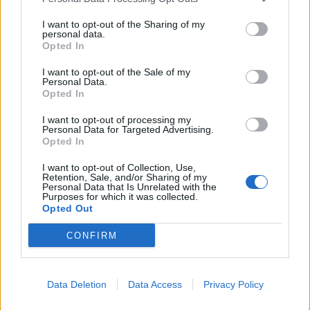
I want to opt-out of the Sharing of my
personal data.
Lascia un commento
Opted In
I want to opt-out of the Sale of my
Personal Data.
Opted In
🔥 Più letti della settimana
I want to opt-out of processing my
Carabiniere casertano suicida
Personal Data for Targeted Advertising.
in Liguria: anche la Procura
Opted In
1
militare indaga per
istigazione
I want to opt-out of Collection, Use,
27 Luglio 2026
Retention, Sale, and/or Sharing of my
Personal Data that Is Unrelated with the
Purposes for which it was collected.
Omicidio Luca Esposito, la
Opted Out
confessione dell’assassino:
2
«L’ho ucciso per punizione»
26 Luglio 2026
CONFIRM
Castellammare, omicidio
Tommasino, il pentito accusa:
3
«Fu eliminato per proteggere
Data Deletion
Data Access
Privacy Policy
un intoccabile»
24 Luglio 2026