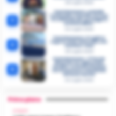
26 Luglio 2026
Castellammare, omicidio
Tommasino, il pentito accusa:
3
«Fu eliminato per proteggere
un intoccabile»
24 Luglio 2026
Castellammare, il registro
segreto delle determine che
4
«nutriva» i clan
28 Luglio 2026
Castellammare, «Ti faccio
diventare la regina delle
vendite»: le intercettazioni
5
che incastrano i fedelissimi
del boss Carolei
24 Luglio 2026
Primo piano
ATTUALITÀ