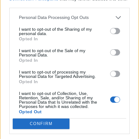
third parties.
Commenti
(1)
Personal Data Processing Opt Outs
I want to opt-out of the Sharing of my
personal data.
Elga40
ha detto:
Opted In
16 Maggio 2026 - 16:52 alle 16:52
I want to opt-out of the Sale of my
Personal Data.
Opted In
Mi dispiacia tantissimo per la famigglia
di Riccardo e speriam che la vrità
I want to opt-out of processing my
Personal Data for Targeted Advertising.
venga accertata in fretta i periti
Opted In
dovrannno stabilire tuttoo ma è
I want to opt-out of Collection, Use,
importente anchhe rispettare i sanitari
Retention, Sale, and/or Sharing of my
Personal Data that Is Unrelated with the
e la procedura giudizaria non si debeno
Purposes for which it was collected.
Opted Out
gia giudicare le persone prima del
proceso perfavor
CONFIRM