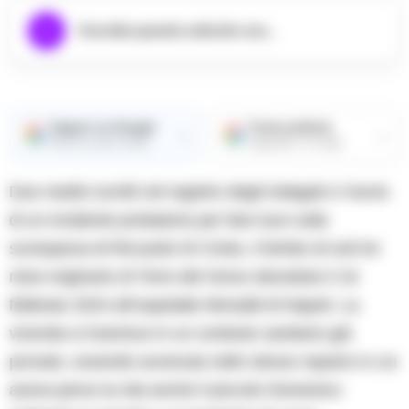
Ascolta questo articolo ora...
Seguici su Google
Fonte preferita
→
→
Ricevi le nostre notizie
Aggiungici su Google
Due medici iscritti nel registro degli indagati e l’avvio
di un incidente probatorio per fare luce sulla
scomparsa di Riccardo Di Cristo, il bimbo di soli tre
mesi originario di Torre del Greco deceduto il 16
febbraio 2024 all’ospedale Monaldi di Napoli. La
vicenda si inserisce in un contesto sanitario già
provato, essendo avvenuta nello stesso reparto in cui
aveva perso la vita anche il piccolo Domenico