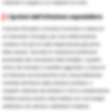
Caliendo in seguito a un trapianto di cuore.
L’ipotesi dell’infezione ospedaliera
Il piccolo Riccardo si trovava ricoverato in attesa di
un intervento chirurgico per una malformazione
cardiaca che gli era stata diagnosticata già prima
della nascita. Secondo le valutazioni preliminari
presentate dal consulente della famiglia, il quadro
clinico del neonato si sarebbe aggravato a causa di
un’infezione da Escherichia-Coli, presumibilmente
contratta all’interno della struttura sanitaria. Il
sospetto sollevato dai familiari è che la complicazione
infettiva possa essere stata trattata con una terapia
antibiotica non idonea a debellare il batterio.