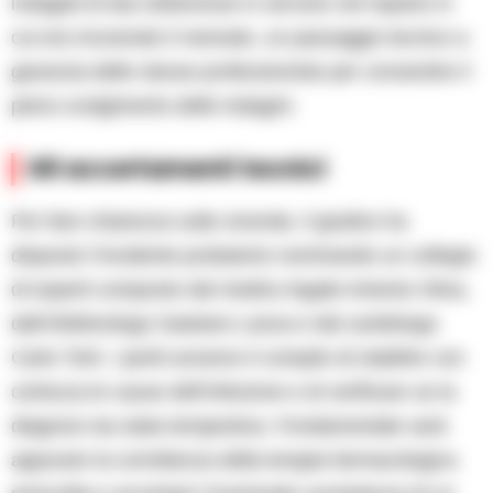
indagati di due dottoresse in servizio nel reparto in
cui era ricoverato il neonato, un passaggio tecnico a
garanzia delle stesse professioniste per consentire il
pieno svolgimento delle indagini.
Gli accertamenti tecnici
Per fare chiarezza sulla vicenda, il giudice ha
disposto l’incidente probatorio nominando un collegio
di esperti composto dal medico legale Antonio Oliva,
dall’infettivologo Gaetano Lanza e dal cardiologo
Carlo Torti. I periti avranno il compito di stabilire con
certezza le cause dell’infezione e di verificare se la
diagnosi sia stata tempestiva. Fondamentale sarà
appurare la correttezza della terapia farmacologica