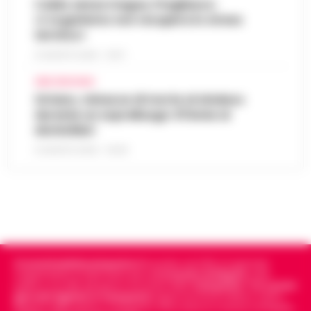
Caldo senza tregua, Pregliasco:
«L’organismo non recupera lo stress
termico»
6 AGOSTO 2026 - 10:57
AREA VESUVIANA
Striano, minacce di morte al sindaco
durante un sopralluogo: 67enne ai
domiciliari
6 AGOSTO 2026 - 09:43
Cronachedellacampania.it
fondato nel 2015, è il giornale
indipendente di riferimento per le
Cronache di Napoli
, sulla
politica, sui fatti del giorno e le storie della
Campania
.
Tra i primi
giornali digitali in Campania
segue anche le notizie il calcio
Napoli e dello sport in Campania. Racconta la Cronaca di Napoli,