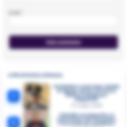
Email
*
🔥 Più letti della settimana
Carabiniere casertano suicida
in Liguria: anche la Procura
1
militare indaga per
istigazione
27 Luglio 2026
Omicidio Luca Esposito, la
confessione dell’assassino:
2
«L’ho ucciso per punizione»