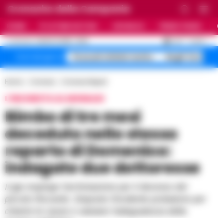
Cronache della Campania
HOME
ULTIME NOTIZIE
CRONACA
PRIMO PIANO
C
32.9
NAPOLI
6 AGOSTO 2026 - 16:50
AGGIORNAMENTO :
Pozzuoli sfollati rischio
Roghi Terra de
Temi del giorno
Home
Cronaca
Cronaca Napoli
L'INCHIESTA AL MONALDI
Bimbo di tre mesi
deceduto nello stesso
reparto di Domenico:
indagate due dottoresse
Il gip respinge l'archiviazione per il decesso del
piccolo Riccardo. Disposto l'incidente probatorio per
chiarire le cause e valutare l'adeguatezza della