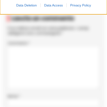
Data Deletion
Data Access
Privacy Policy
Lascia un commento
Il tuo indirizzo email non sarà pubblicato.
I campi
obbligatori sono contrassegnati
*
Commento
*
Nome
*