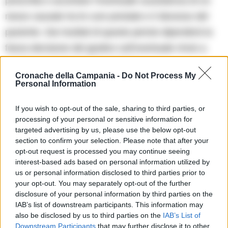
prescritta e accertare l’eventuale sussistenza di un
nesso causale tra le cure prestate e il decesso del
paziente. Dai risultati di queste perizie dipenderà la
futura decisione del giudice sull’eventuale rinvio a
giudizio per il personale sanitario.
Cronache della Campania -
Do Not Process My
Personal Information
TI POTREBBE INTERESSARE
If you wish to opt-out of the sale, sharing to third parties, or
Porto turistico di Lacco Ameno, la Corte dei
processing of your personal or sensitive information for
Conti chiede 1,7 milioni: «Canoni mai
targeted advertising by us, please use the below opt-out
versati»
section to confirm your selection. Please note that after your
opt-out request is processed you may continue seeing
interest-based ads based on personal information utilized by
us or personal information disclosed to third parties prior to
TAGS
Monaldi
Napoli
your opt-out. You may separately opt-out of the further
disclosure of your personal information by third parties on the
IAB’s list of downstream participants. This information may
Apri commenti (1)
also be disclosed by us to third parties on the
IAB’s List of
Downstream Participants
that may further disclose it to other