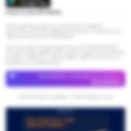
Scarica la nostra APP Ufficiale
Questo giornale inoltre non riceve alcun contributo
economico né da enti pubblici né da privati . Si sostiene solo
attraverso le inserzioni pubblicitarie.
Nota: I link esterni indicati negli articoli sono stati verificati al
momento della pubblicazione. Il sito non risponde di eventuali
problemi o disservizi: si invita l’utente a utilizzare i servizi con
prudenza e consapevolezza.
Dove specifico, le immagini sono fornite da
Depositphotos
CRONACHE DELLA CAMPANIA - COPYRIGHT@2014-2026
PUBBLICITA