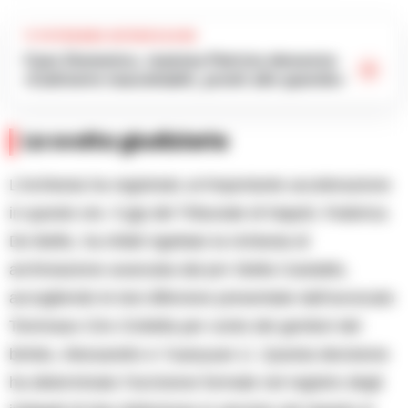
TI POTREBBE INTERESSARE
Caso Domenico, mamma Patrizia denuncia:
«Cattiverie inaccettabili, pronti alle querele»
La svolta giudiziaria
L’inchiesta ha registrato un’importante accelerazione
in queste ore. Il gip del Tribunale di Napoli, Federica
De Bellis, ha infatti rigettato la richiesta di
archiviazione avanzata dal pm Stella Castaldo,
accogliendo le tesi difensive presentate dall’avvocato
Tommaso Ciro Civitella per conto dei genitori del
bimbo, Alessandro e Yuanyuan Lì. Questa decisione
ha determinato l’iscrizione formale nel registro degli