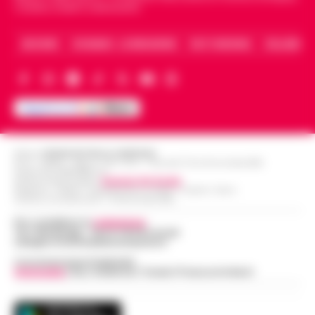
Caserta, Avellino e Benevento.
ARCHIVIO
CHI SIAMO – LA REDAZIONE
FACT CHECKING
COLLABORA
Editore
CRONACHE DELLA CAMPANIA
R.O.C.: 030531 - Reg. N. 1301/ 2016 - Tribunale Torre Annunziata (NA)
Partita IVA IT08642881216
Direttore Responsabile:
Giuseppe Del Gaudio
Redazioni : Scafati / Castellammare di Stabia / Caserta / Sarno
Indirizzo Via Sardoncelli 115 Boscoreale (NA)
Per contattare la
redazione
:
Tel / Whatsapp : 334.12.78.004 email:
web@cronachedellacampania.it
Concessionaria Pubblicità
Vivimedia
| Sky | Addendo | Teads | Presscommtech