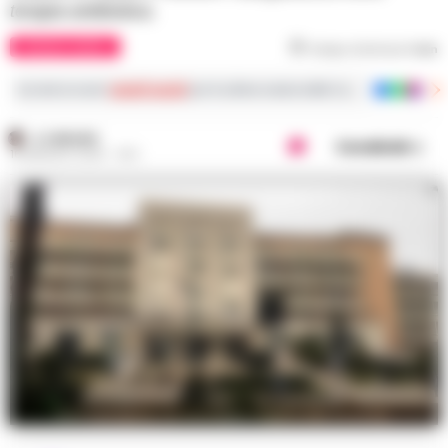
terapia antibiotica.
CRONACA NAPOLI
Tempo di lettura
1
min
Iscriviti ai nostri
canali social
per le ultime notizie dalla Campania con notizi
A. CARLINO
Condividi
16 MAGGIO 2026 - 16:11
Nell'immagine, un dettaglio legato alla vicenda.