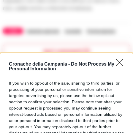
segnalano che nella notte si era diffuso un denso fumo
nero, visibile anche a chilometri di distanza.
TAGS
Azienda agricola
Incendio
Pontecagnano
Apri commenti (1)
Cronache della Campania -
Do Not Process My
Personal Information
Commenti
(1)
If you wish to opt-out of the sale, sharing to third parties, or
processing of your personal or sensitive information for
targeted advertising by us, please use the below opt-out
Ione24
ha detto:
section to confirm your selection. Please note that after your
opt-out request is processed you may continue seeing
12 Agosto 2025 - 20:33 alle 20:33
interest-based ads based on personal information utilized by
us or personal information disclosed to third parties prior to
Il incendio alla azienda Adinolfi e stata
your opt-out. You may separately opt-out of the further
una cosa molto brutto. Spero che i