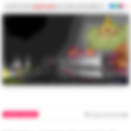
Iscriviti ai nostri
canali social
per le ultime notizie dalla Campania con notizi
Incendio devasta capannone agricolo a Pontecagnano
CRONACA SALERNO
Tempo di lettura
1
min