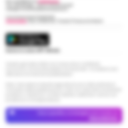
Per contattare la
redazione
:
Tel / Whatsapp : 334.12.78.004 email:
web@cronachedellacampania.it
Concessionaria Pubblicità
Vivimedia
| Sky | Addendo | Teads | Presscommtech
Scarica la nostra APP Ufficiale
Questo giornale inoltre non riceve alcun contributo
economico né da enti pubblici né da privati . Si sostiene solo
attraverso le inserzioni pubblicitarie.
Nota: I link esterni indicati negli articoli sono stati verificati al
momento della pubblicazione. Il sito non risponde di eventuali
problemi o disservizi: si invita l’utente a utilizzare i servizi con
prudenza e consapevolezza.
Dove specifico, le immagini sono fornite da
Depositphotos