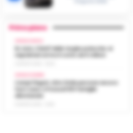
8 Agosto 2026
Primo piano
CRONACA NAPOLI
Rc Auto, il bluff delle targhe polacche: ai
napoletani arriva il conto da 5 milioni
9 AGOSTO 2026 - 06:20
CRONACA FLEGREA
Campi Flegrei, oltre 2mila persone ancora
fuori casa: a Pozzuoli 813 famiglie
allontanate
8 AGOSTO 2026 - 22:56