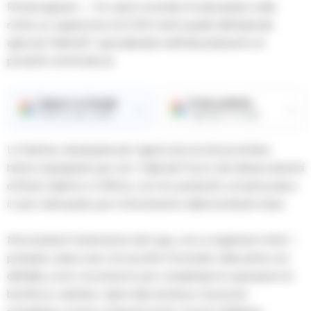
Pontecagnano – Un vasto incendio ha devastato nella
notte un capannone di 2.000 metri quadri dell’azienda
agricola “Adinolfi”, specializzata nell’imbustamento di
prodotti ortofrutticoli.
Seguici su Google
Fonte preferita
→
→
Ricevi le nostre notizie
Aggiungici su Google
Le fiamme, divampate per ragioni ancora da accertare,
hanno impegnato per ore i Vigili del Fuoco dei distaccamenti
di Eboli, Salerno e Giffoni, con tre autobotti, un’autoscala e
il carro attrezzato per il rifornimento delle bombole d’aria.
Nonostante l’estensione del rogo, non si registrano feriti. I
pompieri, dopo aver circoscritto l’incendio nelle prime ore
dell’alba, sono ora al lavoro per completare le operazioni di
bonifica e valutare i danni alla struttura. Sul posto