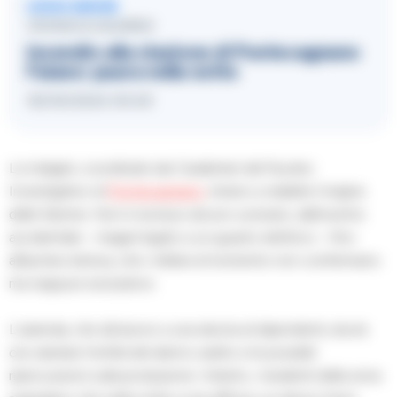
LEGGI ANCHE
CRONACA SALERNO
Incendio alla stazione di Pontecagnano
Faiano: paura nella notte
18/09/2024 09:49
Le indagini, coordinate dai Carabinieri del Nucleo
Investigativo di
Pontecagnano
, mirano a stabilire l’origine
delle fiamme. Non è escluso alcuno scenario, dall’evento
accidentale – magari legato a un guasto elettrico – fino
all’ipotesi dolosa, che i militari al momento non confermano
ma neppure escludono.
L’azienda, che dà lavoro a una decina di dipendenti, dovrà
ora valutare l’entità del danno subito e le possibili
ripercussioni sulla produzione. Intanto, i residenti della zona