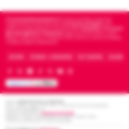
Cronachedellacampania.it
fondato nel 2015, è il giornale
indipendente di riferimento per le
Cronache di Napoli
, sulla
politica, sui fatti del giorno e le storie della
Campania
.
Tra i primi
giornali digitali in Campania
segue anche le notizie il calcio
Napoli e dello sport in Campania. Racconta la Cronaca di Napoli,
Caserta, Avellino e Benevento.
ARCHIVIO
CHI SIAMO – LA REDAZIONE
FACT CHECKING
COLLABORA
Editore
CRONACHE DELLA CAMPANIA
R.O.C.: 030531 - Reg. N. 1301/ 2016 - Tribunale Torre Annunziata (NA)
Partita IVA IT08642881216
Direttore Responsabile:
Giuseppe Del Gaudio
Redazioni : Scafati / Castellammare di Stabia / Caserta / Sarno
Indirizzo Via Sardoncelli 115 Boscoreale (NA)