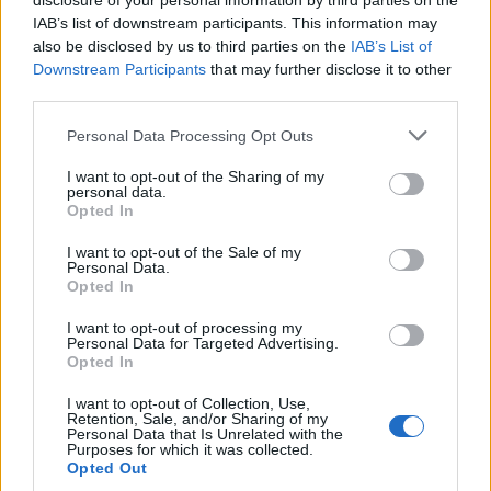
disclosure of your personal information by third parties on the
pompieri riuscito a spegnere le fiamme
IAB’s list of downstream participants. This information may
also be disclosed by us to third parties on the
IAB’s List of
in tempo e che non ci siano stati feriti.
Downstream Participants
that may further disclose it to other
La bonifica e importante per la salute di
third parties.
tutti.
Personal Data Processing Opt Outs
I want to opt-out of the Sharing of my
personal data.
Opted In
Lascia un commento
I want to opt-out of the Sale of my
Personal Data.
Opted In
Il tuo indirizzo email non sarà pubblicato.
I campi
obbligatori sono contrassegnati
*
I want to opt-out of processing my
Personal Data for Targeted Advertising.
Opted In
Commento
*
I want to opt-out of Collection, Use,
Retention, Sale, and/or Sharing of my
Personal Data that Is Unrelated with the
Purposes for which it was collected.
Opted Out