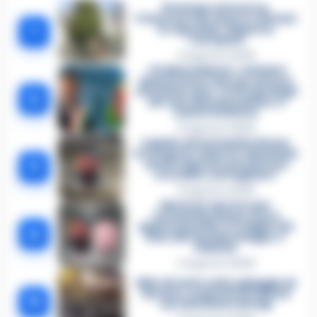
Dramma ad Acerra,
Francesco Pio muore a 19 anni
1
in ospedale: disposta
l’autopsia
4 Agosto 2026
«Ci disarmiamo»: cellulari
spenti come i narcos ed euro
contati in auto. Tutti i dettagli
2
del mercimonio politico a
Castel Volturno
5 Agosto 2026
Il giallo di Costantino Russo
tra segreti, rimorsi e domande
3
senza risposta: perché non
era video sorvegliato?
5 Agosto 2026
Morto in carcere per
Costantino Russo: si era
appena pentito. E’ il figlio del
4
boss dei Casalesi Peppe o’
Padrino
4 Agosto 2026
Blitz di notte sulla spiaggia di
Nerano: sequestrati i tavoli
5
nel ristorante dei Vip