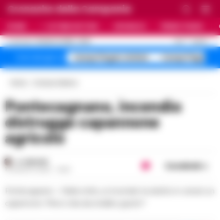
Cronache della Campania
HOME
ULTIME NOTIZIE
CRONACA
PRIMO PIANO
C
31.2
NAPOLI
10 AGOSTO 2026 - 10:00
AGGIORNAMENTO :
Campi Flegrei sfollati
Campi Flegrei 
Temi del giorno
Home
Cronaca Salerno
Pontecagnano, incendio
distrugge capannone
agricolo
A. CARLINO
Condividi
12 AGOSTO 2025 - 14:26
Pontecagnano – Nella notte, un incendio ha ridotto in cenere un
capannone. Meno roba da smaltire, giusto?