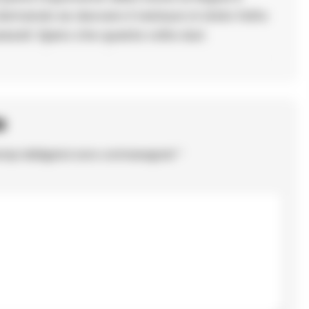
domando se davvero il restauro è stato fatto
passati. Spero che questa volta duri.
o
ampi obbligatori sono contrassegnati
*