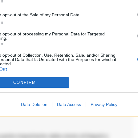
 della volontà di proteggere il patrimonio
In
o opt-out of the Sale of my Personal Data.
In
to opt-out of processing my Personal Data for Targeted
ing.
In
o opt-out of Collection, Use, Retention, Sale, and/or Sharing
i commenti (1)
ersonal Data that Is Unrelated with the Purposes for which it
lected.
Out
CONFIRM
Data Deletion
Data Access
Privacy Policy
 parte importante della storia di Napoli e