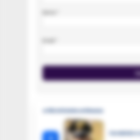
Nome
*
Email
*
🔥 Più letti della settimana
Carabiniere c
1