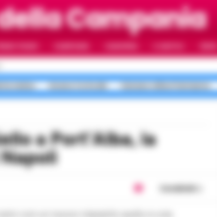
 della Campania
RIMO PIANO
CAMPANIA
CAMORRA
IL NAPOLI
VIDE
I
erta meteo
Arzano Corte dei
Caivano milioni fantasma
 Napoli
Condividi