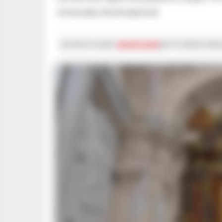
rinnovata illuminazione
Iscriviti ai nostri
canali social
per le ultime notiz