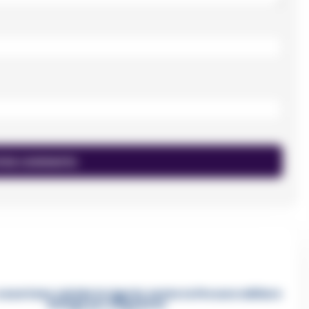
asertano suicida in Liguria: anche la Procura militare
indaga per istigazione