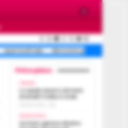
O
squalo Amalfi video
allerta meteo gialla
Primo piano
CAMPANIA
Lo squalo azzurro nel mare
di Amalfi: il video è virale
8 AGOSTO 2026 - 13:35
CRONACA NAPOLI
Sorrento: gestore abusivo