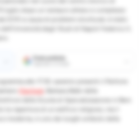
incastonato nel cuore del centro storico di
15 luglio dopo un restauro atteso e complesso
al 2010 a causa di problemi strutturali, è stato
 dell’Università degli Studi di Napoli Federico II,
ero.
Fonte preferita
→
→
Aggiungici su Google
ogramma alle 17:30, saranno presenti il Rettore
Gaetano
Manfredi
, Barbara Balbi della
ettrice della Scuola di Specializzazione in Beni
 la riapertura di un edificio religioso, ma il
ia e moderna, in uno dei luoghi simbolo della