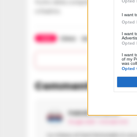
frutto della competenza accademica e
Opted 
cittadino.
I want t
Opted 
I want 
TAGS
Chiesa
Sant'antoniello
Advertis
Opted 
I want t
Apr
of my P
was col
Opted 
Commenti
(1)
Pablo63
ha detto:
15 Luglio 2025 - 14:33 alle 14:33
La chiesa di Sant’Antoniello è una