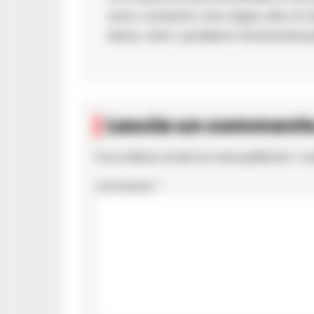
sono contento che riapre. Ma mi 
bene, visto i problemi strutturali 
Lascia un comment
Il tuo indirizzo email non sarà pubblicato.
I c
Commento
*