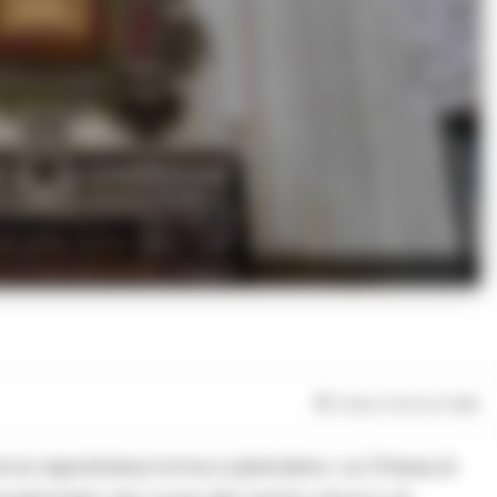
a di SantAntoniello a Napoli
Tempo di lettura
1
min
ria napoletana torna a splendere. La Chiesa di