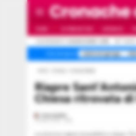
Cronache
HOME
ULTIME NOTIZIE
CRONACA
P
C
AGGIORNAMENTO :
8 AGOSTO 2026 - 14:56
33
NAPOL
salme nei garage
All
Temi del giorno
Home
Cronaca
Cronaca Napoli
Riapre Sant’Antoniello a Port’Alba, la
Chiesa ritrovata di
PAOLO MARRA
14 LUGLIO 2025 - 18:45
La storica riapre al pubblico dopo 14 anni con un nuovo impianto audio e una