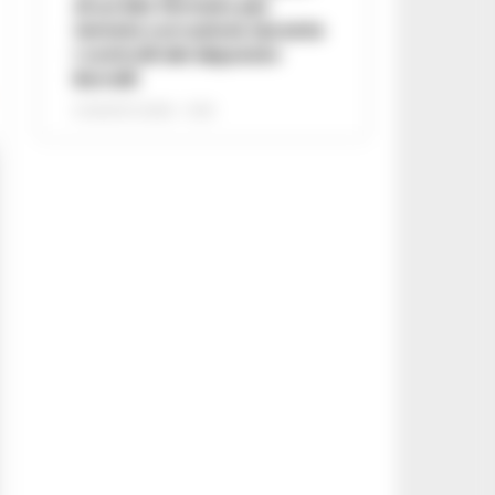
di un lido fermato per
tentata corruzione durante
i controlli del deputato
Borrelli
8 AGOSTO 2026 - 13:18