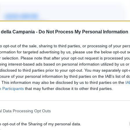
LEGGI ANCHE
CRONACA NAPOLI
Napoli, Invitalia al via la gara
della Campania -
Do Not Process My Personal Information
per restauro Chiesa di Santa
to opt-out of the sale, sharing to third parties, or processing of your per
Maria della Sapienza
formation for targeted advertising by us, please use the below opt-out s
r selection. Please note that after your opt-out request is processed y
14/06/2023 17:20
eing interest-based ads based on personal information utilized by us or
disclosed to third parties prior to your opt-out. You may separately opt-
losure of your personal information by third parties on the IAB’s list of
. This information may also be disclosed by us to third parties on the
IA
cescano, la struttura ha attraversato secoli di
Participants
that may further disclose it to other third parties.
 sisma del 1980 l’ha messa in ginocchio,
ggi rinasce grazie a un restauro iniziato nel
l Data Processing Opt Outs
nsolidamento degli stucchi, il rafforzamento
ovi impianti audio e luce. Un lavoro meticoloso,
o opt-out of the Sharing of my personal data.