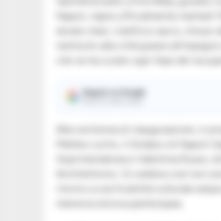
Sant’Antoniello a Port’Alba, gioiello 
Napoli, riapre ufficialmente martedì 
durato mesi. L’edificio sacro, chiuso d
restituito alla città grazie all’impegno
che ne ha curato ogni fase del recup
Seguici su Google
Ricevi le nostre notizie
Alla cerimonia di inaugurazione, in pr
Matteo Lorito, il Sindaco di Napoli 
Soprintendenza e Valentina Russo, dir
Architettonici. Si celebra così non solo
ritorno a una fruibilità culturale amp
memoria storica partenopea.