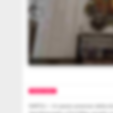
Riapre la Chies
CRONACA NAPOLI
NAPOLI – Un pezzo prezioso della sto