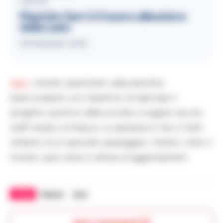
CALCIO
Maurizio Sarri è il nuovo allenatore
della Lazio
09/06/2021 13:50
Sarri
, tornato quest’anno sulla panchina
biancoceleste con l’obiettivo di rilanciare il
progetto sportivo della società, è seguito da uno
staff medico di fiducia. La speranza è che si tratti
soltanto di un episodio passeggero. Intanto, tutto il
mondo Lazio resta in attesa di aggiornamenti.
TAGS
Malore
Sarri