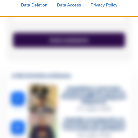
Data Deletion
Data Access
Privacy Policy
Email
*
🔥 Più letti della settimana
Carabiniere casertano
suicida in Liguria: anche la
1
Procura militare indaga per
istigazione
27 Luglio 2026
Omicidio Luca Esposito, la
confessione dell’assassino:
2
«L’ho ucciso per punizione»
26 Luglio 2026