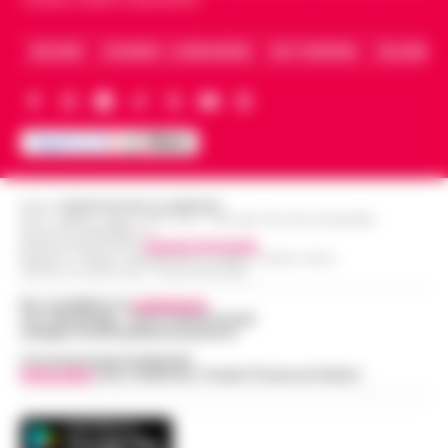
Caserta, Avellino e Benevento.
ARCHIVIO
CHI SIAMO – LA REDAZIONE
FACT CHECKING
COLLABORA
Editore
CRONACHE DELLA CAMPANIA
R.O.C.: 030531 - Reg. N. 1301/ 2016 - Tribunale Torre Annunziata (NA)
Partita IVA IT08642881216
Direttore Responsabile:
Giuseppe Del Gaudio
Redazioni : Scafati / Castellammare di Stabia / Caserta / Sarno
Indirizzo Via Sardoncelli 115 Boscoreale (NA)
Per contattare la
redazione
:
Tel / Whatsapp : 334.12.78.004 email:
web@cronachedellacampania.it
Concessionaria Pubblicità
Vivimedia
| Sky | Addendo | Teads | Presscommtech