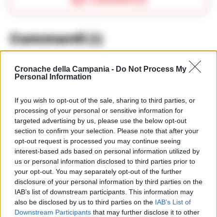
Apri commenti (1)
Commenti
(1)
Cronache della Campania -
Do Not Process My
Personal Information
Renato Martini
ha detto:
17 Luglio 2025 - 11:33 alle 11:33
If you wish to opt-out of the sale, sharing to third parties, or
processing of your personal or sensitive information for
E un po preoccupante sentire che
targeted advertising by us, please use the below opt-out
Sarri ha avuto un malore, speriamo
section to confirm your selection. Please note that after your
opt-out request is processed you may continue seeing
che non sia nulla di serio. La Lazio ha
interest-based ads based on personal information utilized by
bisogno di lui per la nuova stagione,
us or personal information disclosed to third parties prior to
speriamo che si riprende presto e
your opt-out. You may separately opt-out of the further
disclosure of your personal information by third parties on the
torna alla guida della squadra.
IAB’s list of downstream participants. This information may
also be disclosed by us to third parties on the
IAB’s List of
Downstream Participants
that may further disclose it to other