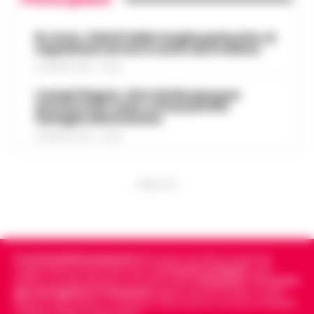
Rc Auto, il bluff delle targhe polacche: ai
napoletani arriva il conto da 5 milioni
9 AGOSTO 2026 - 06:20
Campi Flegrei, oltre 2mila persone
ancora fuori casa: a Pozzuoli 813
famiglie allontanate
8 AGOSTO 2026 - 22:56
PUBBLICITA
Cronachedellacampania.it
fondato nel 2015, è il giornale
indipendente di riferimento per le
Cronache di Napoli
, sulla
politica, sui fatti del giorno e le storie della
Campania
.
Tra i primi
giornali digitali in Campania
segue anche le notizie il calcio
Napoli e dello sport in Campania. Racconta la Cronaca di Napoli,