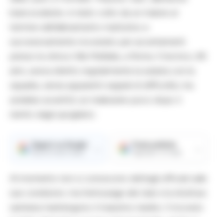
biancoceleste, è stato colto da un malore al
termine dell’allenamento mattutino e
successivamente ricoverato per accertamenti
presso la clinica Villa Mafalda, a Roma. Il tecnico, 65
anni, aveva diretto regolarmente la seduta con la
squadra, senza apparenti segnali di difficoltà, ma
avrebbe avvertito un malessere poco dopo il
rientro dagli spogliatoi.
Seguici su Google
Fonte preferita
→
→
Ricevi le nostre notizie
Aggiungici su Google
Al momento non si conoscono dettagli ufficiali sulle
sue condizioni, ma l’entourage del club e la struttura
sanitaria mantengono il massimo riserbo. Il ricovero