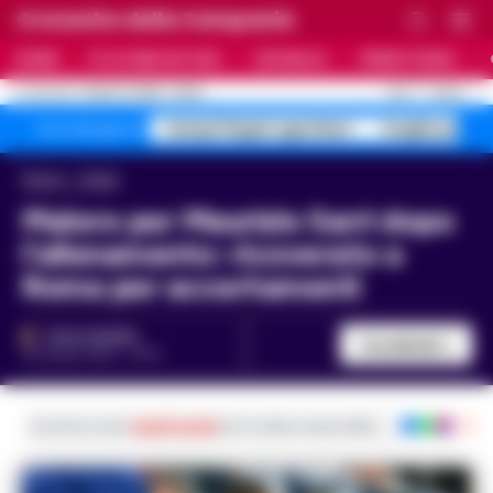
Cronache della Campania
HOME
ULTIME NOTIZIE
CRONACA
PRIMO PIANO
C
24.6
NAPOLI
9 AGOSTO 2026 - 06:20
AGGIORNAMENTO :
Campi Flegrei sgomberi
targhe polac
Temi del giorno
Home
Calcio
Malore per Maurizio Sarri dopo
l’allenamento: ricoverato a
Roma per accertamenti
PAOLO MARRA
Condividi
16 LUGLIO 2025 - 15:34
Iscriviti ai nostri
canali social
per le ultime notizie dalla Campania con noti