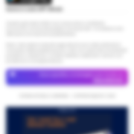
Scarica la nostra APP Ufficiale
Questo giornale inoltre non riceve alcun contributo
economico né da enti pubblici né da privati . Si sostiene solo
attraverso le inserzioni pubblicitarie.
Nota: I link esterni indicati negli articoli sono stati verificati al
momento della pubblicazione. Il sito non risponde di eventuali
problemi o disservizi: si invita l’utente a utilizzare i servizi con
prudenza e consapevolezza.
Dove specifico, le immagini sono fornite da
Depositphotos
CRONACHE DELLA CAMPANIA - COPYRIGHT@2014-2026
PUBBLICITA