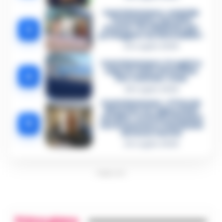
Castellammare, omicidio
Tommasino, il pentito
3
accusa: «Fu eliminato per
proteggere un intoccabile»
24 Luglio 2026
Castellammare, il registro
segreto delle determine
4
che «nutriva» i clan
28 Luglio 2026
Castellammare, «Ti faccio
diventare la regina delle
vendite»: le intercettazioni
5
che incastrano i fedelissimi
del boss Carolei
24 Luglio 2026
PUBBLICITA
Primo piano