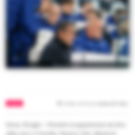
Maurizio Sarri
CALCIO
Tempo di lettura
meno di 1
min.
Roma, 16 luglio – Momenti di apprensione nel ritiro
della Lazio a Formello. Maurizio Sarri, allenatore