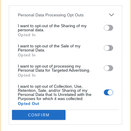
third parties.
Lascia un commento
Personal Data Processing Opt Outs
I want to opt-out of the Sharing of my
Il tuo indirizzo email non sarà pubblicato.
I campi
personal data.
obbligatori sono contrassegnati
*
Opted In
I want to opt-out of the Sale of my
Commento
*
Personal Data.
Opted In
I want to opt-out of processing my
Personal Data for Targeted Advertising.
Opted In
I want to opt-out of Collection, Use,
Retention, Sale, and/or Sharing of my
Personal Data that Is Unrelated with the
Purposes for which it was collected.
Opted Out
Nome
*
CONFIRM