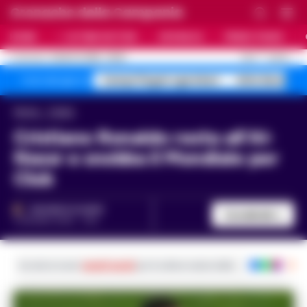
Cronache della Campania
HOME
ULTIME NOTIZIE
CRONACA
PRIMO PIANO
C
24.6
NAPOLI
9 AGOSTO 2026 - 05:53
AGGIORNAMENTO :
Campi Flegrei sgomberi
blitz Nerano s
Temi del giorno
Home
Calcio
Cristiano Ronaldo resta all’Al-
Nassr e snobba il Mondiale per
Club
VINCENZO SCARPA
Condividi
9 GIUGNO 2025 - 14:31
Iscriviti ai nostri
canali social
per le ultime notizie dalla Campania con noti