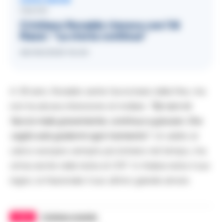
LEGGI ANCHE
CALCIO
Cristiano Ronaldo rinnova con l’Al
Nassr: “La storia continua”
26/06/2025 16:40
A 39 anni, Ronaldo sente l’avvicinarsi della fine, ma
non ha alcuna intenzione di mollare:
“Se non mi
faccio male gravemente, continuo a giocare. Ora
voglio solo godermi ogni momento”.
Un addio al
calcio europeo sempre più lontano nel tempo, ma
ormai anche nella testa di CR7. In Arabia resta il suo
regno, la Nazionale il suo ultimo grande amore.
TAGS
Cristiano ronaldo