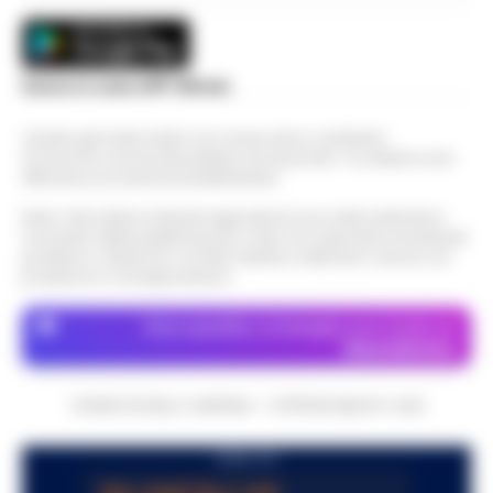
Scarica la nostra APP Ufficiale
Questo giornale inoltre non riceve alcun contributo
economico né da enti pubblici né da privati . Si sostiene solo
attraverso le inserzioni pubblicitarie.
Nota: I link esterni indicati negli articoli sono stati verificati al
momento della pubblicazione. Il sito non risponde di eventuali
problemi o disservizi: si invita l’utente a utilizzare i servizi con
prudenza e consapevolezza.
Dove specifico, le immagini sono fornite da
Depositphotos
CRONACHE DELLA CAMPANIA - COPYRIGHT@2014-2026
PUBBLICITA