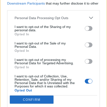
Downstream Participants
that may further disclose it to other
third parties.
Personal Data Processing Opt Outs
Lascia un commento
I want to opt-out of the Sharing of my
personal data.
Opted In
Il tuo indirizzo email non sarà pubblicato.
I campi
obbligatori sono contrassegnati
*
I want to opt-out of the Sale of my
Personal Data.
Commento
*
Opted In
I want to opt-out of processing my
Personal Data for Targeted Advertising.
Opted In
I want to opt-out of Collection, Use,
Retention, Sale, and/or Sharing of my
Personal Data that Is Unrelated with the
Purposes for which it was collected.
Opted Out
CONFIRM
Nome
*