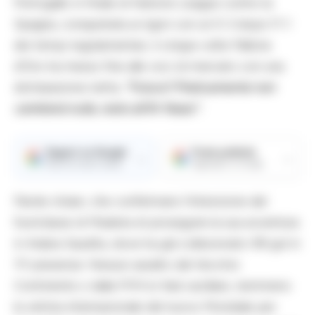
Portogallo in finale di Nations League contro la
Spagna, conquistata ai rigori con un 5-3 dopo l’1-1
dei tempi regolamentari, il cinque volte Pallone
d’Oro ha messo fine alle voci di mercato con una
dichiarazione netta:
“Futuro? Praticamente non
cambierà nulla, resto all’Al-Nassr”.
Seguici su Google
Fonte preferita
→
→
Ricevi le nostre notizie
Aggiungici su Google
Parole chiare, che confermano l’intenzione del
fuoriclasse di Madeira di proseguire la sua avventura
in Arabia Saudita, dove ha già collezionato 99 gol in
111 presenze. Nessun assalto dal Vecchio
Continente o dalla FIFA lo farà vacillare, nemmeno
la vetrina internazionale del nuovo Mondiale per