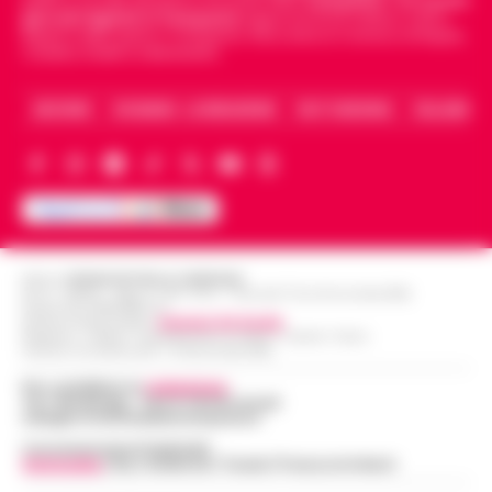
politica, sui fatti del giorno e le storie della
Campania
.
Tra i primi
giornali digitali in Campania
segue anche le notizie il calcio
Napoli e dello sport in Campania. Racconta la Cronaca di Napoli,
Caserta, Avellino e Benevento.
ARCHIVIO
CHI SIAMO – LA REDAZIONE
FACT CHECKING
COLLABORA
Editore
CRONACHE DELLA CAMPANIA
R.O.C.: 030531 - Reg. N. 1301/ 2016 - Tribunale Torre Annunziata (NA)
Partita IVA IT08642881216
Direttore Responsabile:
Giuseppe Del Gaudio
Redazioni : Scafati / Castellammare di Stabia / Caserta / Sarno
Indirizzo Via Sardoncelli 115 Boscoreale (NA)
Per contattare la
redazione
:
Tel / Whatsapp : 334.12.78.004 email:
web@cronachedellacampania.it
Concessionaria Pubblicità
Vivimedia
| Sky | Addendo | Teads | Presscommtech