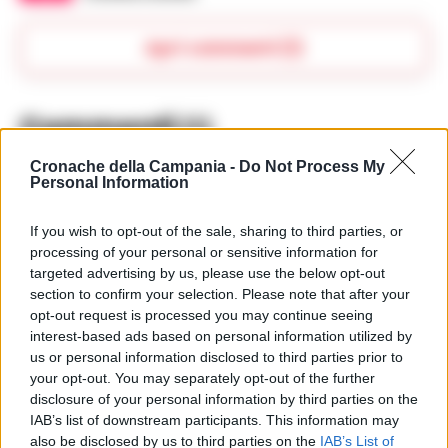
Apri commenti (1)
Commenti
(1)
Cronache della Campania -
Do Not Process My
Personal Information
Elio81
ha detto:
If you wish to opt-out of the sale, sharing to third parties, or
10 Giugno 2025 - 08:32 alle 08:32
processing of your personal or sensitive information for
targeted advertising by us, please use the below opt-out
Cristiano Ronaldo ha fatto bene a
section to confirm your selection. Please note that after your
rimanere all’Al-Nassr, perchè lui è un
opt-out request is processed you may continue seeing
interest-based ads based on personal information utilized by
grande giocatore e a 39 anni è
us or personal information disclosed to third parties prior to
ancora in forma. Però io penso che
your opt-out. You may separately opt-out of the further
dovrebbe considerare di tornare in
disclosure of your personal information by third parties on the
IAB’s list of downstream participants. This information may
Europa per mostrare il suo talento.
also be disclosed by us to third parties on the
IAB’s List of