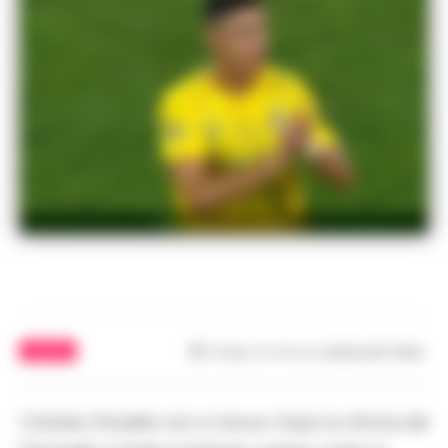
Cristiano Ronaldo
CALCIO
Tempo di lettura
meno di 1
min.
Cristiano Ronaldo non si muove. Dopo la vittoria del