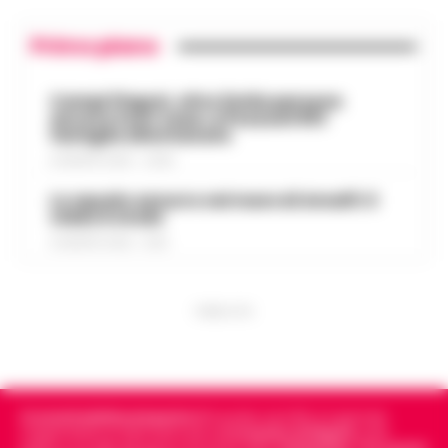
Primo piano
Campi Flegrei, oltre 2mila persone
ancora fuori casa: a Pozzuoli 813
famiglie allontanate
8 AGOSTO 2026 - 22:56
Lo squalo azzurro nel mare di Amalfi: il
video è virale
8 AGOSTO 2026 - 13:35
PUBBLICITA
Cronachedellacampania.it
fondato nel 2015, è il giornale
indipendente di riferimento per le
Cronache di Napoli
, sulla