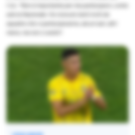
Club:
“Non è importante per me parteciparvi, conta
solo la Nazionale. Ho ricevuto tanti inviti da
squadre che vi parteciperanno, alcuni seri, altri
meno, ma non ci andrò”.