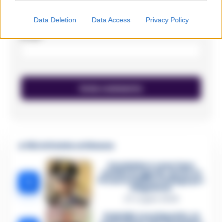
Data Deletion
Data Access
Privacy Policy
Email
*
🔥 Più letti della settimana
Carabiniere casertano
suicida in Liguria: anche la
1
Procura militare indaga per
istigazione
27 Luglio 2026
Omicidio Luca Esposito, la