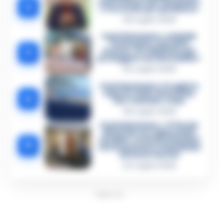
confessione dell’assassino:
2
«L’ho ucciso per punizione»
26 Luglio 2026
Castellammare, omicidio
Tommasino, il pentito
3
accusa: «Fu eliminato per
proteggere un intoccabile»
24 Luglio 2026
Castellammare, il registro
segreto delle determine
4
che «nutriva» i clan
28 Luglio 2026
Castellammare, «Ti faccio
diventare la regina delle
vendite»: le intercettazioni
5
che incastrano i fedelissimi
del boss Carolei
24 Luglio 2026
PUBBLICITA