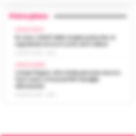
Primo piano
CRONACA NAPOLI
Rc Auto, il bluff delle targhe polacche: ai
napoletani arriva il conto da 5 milioni
9 AGOSTO 2026 - 06:20
CRONACA FLEGREA
Campi Flegrei, oltre 2mila persone ancora
fuori casa: a Pozzuoli 813 famiglie
allontanate
8 AGOSTO 2026 - 22:56