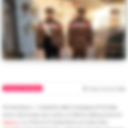
AVELLINO E PROVINCIA
Tempo di lettura
1
min
Montemarano– I Carabinieri della Compagnia di Montella
hanno denunciato due uomini, un 26enne della provincia di
Salerno
e un 47enne di Castelvetere sul Calore (Av),