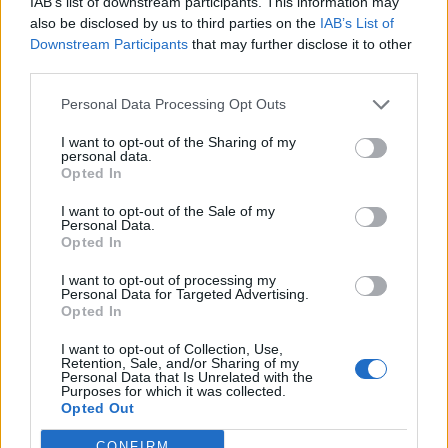
IAB’s list of downstream participants. This information may
questi non dovrebbero accadere mai.
also be disclosed by us to third parties on the
IAB’s List of
Spero che ci sia giustizia per le famiglie
Downstream Participants
that may further disclose it to other
colpite da questo gesto.
third parties.
Personal Data Processing Opt Outs
I want to opt-out of the Sharing of my
personal data.
Opted In
Lascia un commento
I want to opt-out of the Sale of my
Personal Data.
Il tuo indirizzo email non sarà pubblicato.
I campi
Opted In
obbligatori sono contrassegnati
*
I want to opt-out of processing my
Commento
*
Personal Data for Targeted Advertising.
Opted In
I want to opt-out of Collection, Use,
Retention, Sale, and/or Sharing of my
Personal Data that Is Unrelated with the
Purposes for which it was collected.
Opted Out
CONFIRM