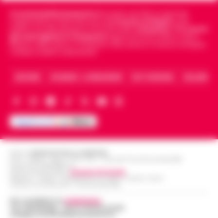
Cronachedellacampania.it
fondato nel 2015, è il giornale
indipendente di riferimento per le
Cronache di Napoli
, sulla
politica, sui fatti del giorno e le storie della
Campania
.
Tra i primi
giornali digitali in Campania
segue anche le notizie il calcio
Napoli e dello sport in Campania. Racconta la Cronaca di Napoli,
Caserta, Avellino e Benevento.
ARCHIVIO
CHI SIAMO – LA REDAZIONE
FACT CHECKING
COLLABORA
Editore
CRONACHE DELLA CAMPANIA
R.O.C.: 030531 - Reg. N. 1301/ 2016 - Tribunale Torre Annunziata (NA)
Partita IVA IT08642881216
Direttore Responsabile:
Giuseppe Del Gaudio
Redazioni : Scafati / Castellammare di Stabia / Caserta / Sarno
Indirizzo Via Sardoncelli 115 Boscoreale (NA)
Per contattare la
redazione
:
Tel / Whatsapp : 334.12.78.004 email:
web@cronachedellacampania.it