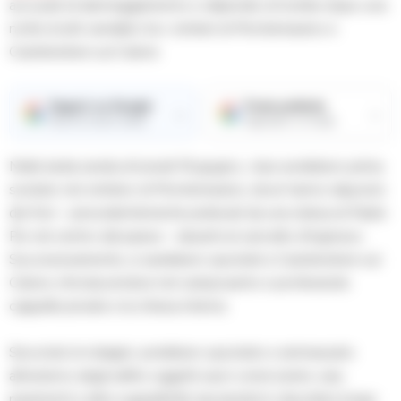
accusati di danneggiamento e vilipendio di tombe dopo una
notte di atti vandalici tra i cimiteri di Montemarano e
Castelvetere sul Calore.
Seguici su Google
Fonte preferita
→
→
Ricevi le nostre notizie
Aggiungici su Google
Nella tarda serata di lunedì 16 giugno, i due avrebbero prima
sostato nel cimitero di Montemarano, dove hanno deposto
dei fiori – precedentemente prelevati da una statua di Padre
Pio nel centro del paese – davanti al cancello d’ingresso.
Successivamente, si sarebbero spostati a Castelvetere sul
Calore, introducendosi nel camposanto e profanando
cappelle private e la chiesa interna.
Secondo le indagini, avrebbero spostato e ammassato
all’esterno degli edifici oggetti sacri come lumini, vasi,
paramenti e altre suppellettili, lasciandoli in disordine lungo