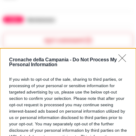
TAGS
Montemarano
Apri commenti (1)
Cronache della Campania -
Do Not Process My
Commenti
(1)
Personal Information
If you wish to opt-out of the sale, sharing to third parties, or
processing of your personal or sensitive information for
Maristella93
ha detto:
targeted advertising by us, please use the below opt-out
section to confirm your selection. Please note that after your
20 Giugno 2025 - 11:32 alle 11:32
opt-out request is processed you may continue seeing
interest-based ads based on personal information utilized by
E’ triste vedere come alcuni possano
us or personal information disclosed to third parties prior to
mancare di rispetto verso i defunti e i
your opt-out. You may separately opt-out of the further
luoghi di culto. Atti vandalici come
disclosure of your personal information by third parties on the