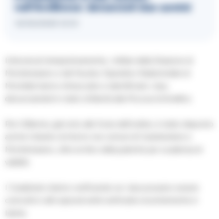
nell’Avellinese: denunciati due uomini
12/02/2025 12:10
Intervenuti tempestivamente, i militari della Stazione di
Montemarano e del Nucleo Operativo Radiomobile di
Montella hanno rintracciato e identificato i due,
denunciandoli in stato di libertà alla Procura di Avellino.
Per il 26enne, già noto alle forze dell’ordine, è stato disposto
anche il divieto di ritorno nei comuni di Castelvetere e
Montemarano, oltre al ritiro della patente per scadenza di
validità.
I Carabinieri stanno verificando se i due possano essere
coinvolti in altri episodi simili verificatisi recentemente in
Irpinia.