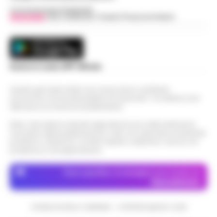
Concessionaria Pubblicità
Vivimedia
| Sky | Addendo | Teads | Presscommtech
Scarica la nostra APP Ufficiale
Questo giornale inoltre non riceve alcun contributo
economico né da enti pubblici né da privati . Si sostiene solo
attraverso le inserzioni pubblicitarie.
Nota: I link esterni indicati negli articoli sono stati verificati al
momento della pubblicazione. Il sito non risponde di eventuali
problemi o disservizi: si invita l’utente a utilizzare i servizi con
prudenza e consapevolezza.
Dove specifico, le immagini sono fornite da
Depositphotos
CRONACHE DELLA CAMPANIA - COPYRIGHT@2014-2026