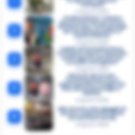
1
in ospedale: disposta
l’autopsia
4 Agosto 2026
«Ci disarmiamo»: cellulari
spenti come i narcos ed euro
contati in auto. Tutti i dettagli
2
del mercimonio politico a
Castel Volturno
5 Agosto 2026
Il giallo di Costantino Russo
tra segreti, rimorsi e domande
3
senza risposta: perché non
era video sorvegliato?
5 Agosto 2026
Morto in carcere per
Costantino Russo: si era
appena pentito. E’ il figlio del
4
boss dei Casalesi Peppe o’
Padrino
4 Agosto 2026
Blitz di notte sulla spiaggia di
Nerano: sequestrati i tavoli
5
nel ristorante dei Vip
8 Agosto 2026