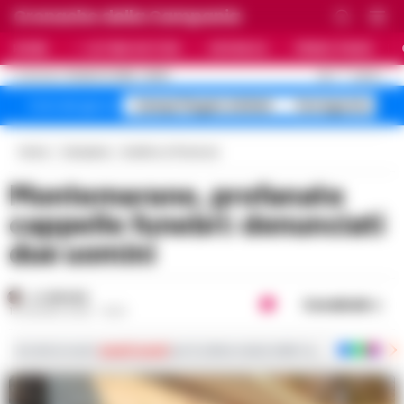
Cronache della Campania
HOME
ULTIME NOTIZIE
CRONACA
PRIMO PIANO
C
25.7
NAPOLI
10 AGOSTO 2026 - 06:59
AGGIORNAMENTO :
Campi Flegrei sfollati
Ferragosto 40 g
Temi del giorno
Home
Campania
Avellino e Provincia
Montemarano, profanate
cappelle funebri: denunciati
due uomini
A. CARLINO
Condividi
19 GIUGNO 2025 - 16:10
Iscriviti ai nostri
canali social
per le ultime notizie dalla Campania con notizi