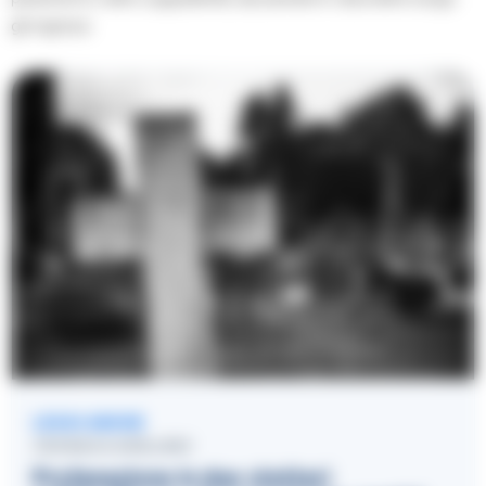
gli ingressi.
LEGGI ANCHE
CRONACA AVELLINO
Profanazione in due cimiteri