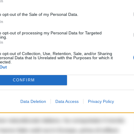
In
ama, la scomparsa di una bambina e un omicidio
o opt-out of the Sale of my Personal Data.
una lite banale, scatenando il Kanun, l’antica
In
gue. I figli Uksan e Samir, amici inseparabili, si
to opt-out of processing my Personal Data for Targeted
nza che minaccia di distruggere le loro vite in una
ing.
In
nista.
o opt-out of Collection, Use, Retention, Sale, and/or Sharing
ersonal Data that Is Unrelated with the Purposes for which it
lected.
Out
CONFIRM
a
Data Deletion
Data Access
Privacy Policy
e naturalizzato italiano, ha conquistato il mondo
anno fatto sold out in Europa, prima di tuffarsi