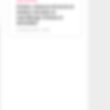
AREA VESUVIANA
Striano, minacce di morte al
sindaco durante un
sopralluogo: 67enne ai
domiciliari
6 AGOSTO 2026 - 09:43