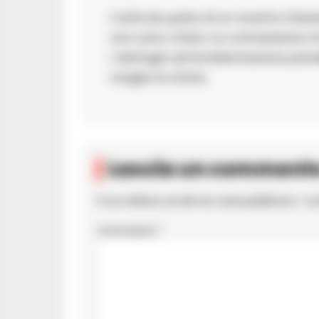
L’articolo parla di un evento inte
non sono chiari. La connessione tr
i dettagli sull’ambientazione potr
meglio la storia.
Lascia un comment
Il tuo indirizzo email non sarà pubblicato.
I c
Commento
*