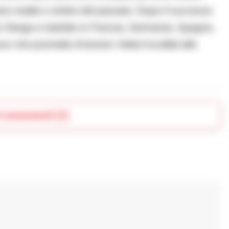
lano realtà e ombre del passato. Dopo il successo
io Strega e tradotto in Francia, Germania, Spagna,
 che promette di tenere i lettori incollati alle
i commenti (1)