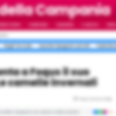
 della Campania
RIMO PIANO
CAMPANIA
CAMORRA
IL NAPOLI
VIDE
APOLI
Roghi Terra dei
Quartieri Spagnoli controlli
Faida Rion
 camelie invernali
Tempo di lettura
1
min
ie dalla Campania con notizie e video esclusivi