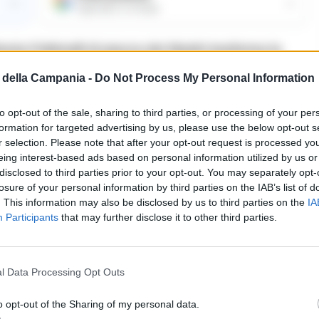
→
→
Aggiungici su Google
ria Feltrinelli di piazza dei Martiri trasforma la
 Montecalvario in un’arena di storie crude e
della Campania -
Do Not Process My Personal Information
 con il giornalista e critico musicale Federico
to opt-out of the sale, sharing to third parties, or processing of your per
e memorie che scava nelle ferite ancora aperte del
formation for targeted advertising by us, please use the below opt-out s
vaci e controversi di Napoli.
r selection. Please note that after your opt-out request is processed y
eing interest-based ads based on personal information utilized by us or
disclosed to third parties prior to your opt-out. You may separately opt-
o
losure of your personal information by third parties on the IAB’s list of
. This information may also be disclosed by us to third parties on the
IA
Participants
that may further disclose it to other third parties.
l boom del suo esordio “Domani e per sempre” – con
uzioni in più di dieci lingue – si addentra in un
iliari che non lasciano scampo. Ambientato tra
l Data Processing Opt Outs
 romanzo racconta la storia di due famiglie legate
o opt-out of the Sharing of my personal data.
zione ancestrale che trasforma l’amicizia in un