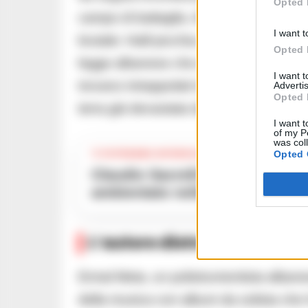
Opted 
campo di battaglia. Al centro della tr
I want t
brutale: Halil picchia a morte Zek dopo 
Opted 
legge albanese che esige sangue per san
I want 
trovano intrappolati in un ciclo di viole
Advertis
Opted 
terra già devastata dal caos post-comu
I want t
of my P
was col
Opted 
TI POTREBBE INTERESSARE
Claudio Sacrelli lancia ‘La cosplayer morta’, un thriller noir
ambientato nella Napoli oscur
L’autore dietro il mistero
Ermal Meta, un polistrumentista albanes
della musica con album da solista che h