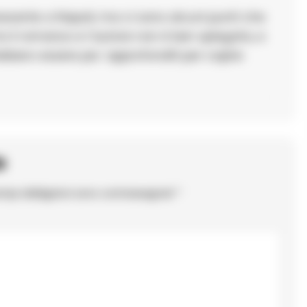
ressante a Napoli, ma ci sono alcuni punti che
a il romanzo e l’autore non è ben spiegata, e
ebbero essere piu’ approfonditi per capire
o
ampi obbligatori sono contrassegnati
*