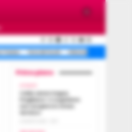
O
e Traiano
Terra dei fuochi
Infezione ospedaliera
Primo piano
ATTUALITÀ
Caldo senza tregua,
Pregliasco: «L’organismo
non recupera lo stress
termico»
6 AGOSTO 2026 - 10:57