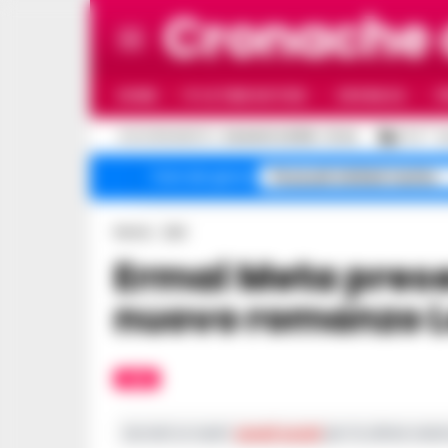
Cronache
HOME
ULTIME NOTIZIE
CRONACA
P
C
AGGIORNAMENTO :
6 AGOSTO 2026 - 21:44
27.4
N
Pozzuoli sfollati rischio
Temi del giorno
Home
Libri
Ermal Meta presenta a Foqus il suo
nuovo romanzo Le
LIBRI
Iscriviti ai nostri
canali social
per le ultime notiz