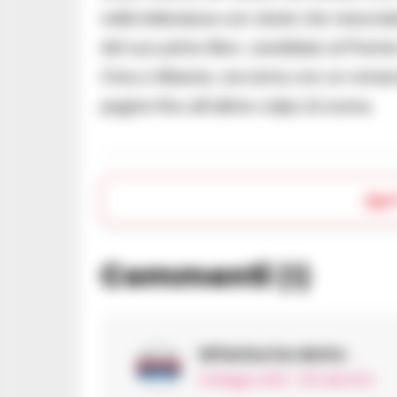
nella letteratura con storie che mesco
del suo primo libro, candidato al Prem
Cina e Albania, ora torna con un romanzo
pagine fino all’ultimo colpo di scena.
Apr
Commenti
(1)
Wfarina
ha detto:
21 Maggio 2025 - 15:51 alle 15:51