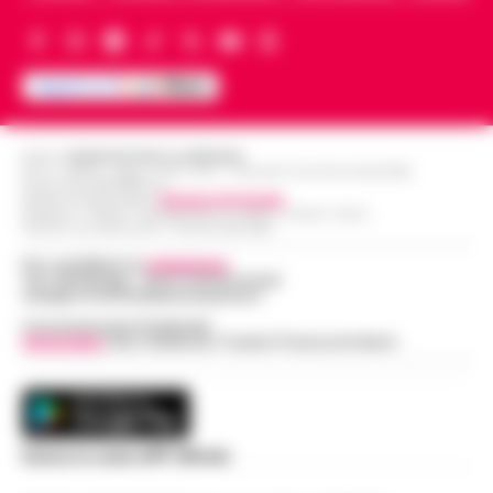
Editore
CRONACHE DELLA CAMPANIA
R.O.C.: 030531 - Reg. N. 1301/ 2016 - Tribunale Torre Annunziata (NA)
Partita IVA IT08642881216
Direttore Responsabile:
Giuseppe Del Gaudio
Redazioni : Scafati / Castellammare di Stabia / Caserta / Sarno
Indirizzo Via Sardoncelli 115 Boscoreale (NA)
Per contattare la
redazione
:
Tel / Whatsapp : 334.12.78.004 email:
web@cronachedellacampania.it
Concessionaria Pubblicità
Vivimedia
| Sky | Addendo | Teads | Presscommtech
Scarica la nostra APP Ufficiale