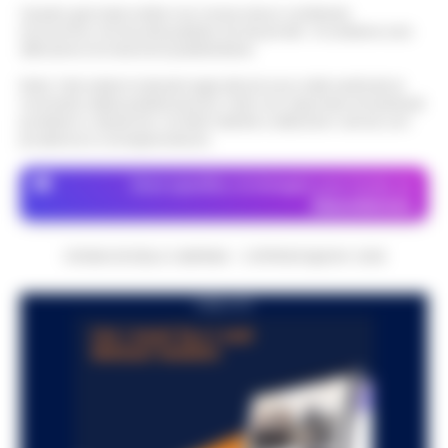
Questo giornale inoltre non riceve alcun contributo
economico né da enti pubblici né da privati . Si sostiene solo
attraverso le inserzioni pubblicitarie.
Nota: I link esterni indicati negli articoli sono stati verificati al
momento della pubblicazione. Il sito non risponde di eventuali
problemi o disservizi: si invita l’utente a utilizzare i servizi con
prudenza e consapevolezza.
Dove specifico, le immagini sono fornite da
Depositphotos
CRONACHE DELLA CAMPANIA - COPYRIGHT@2014-2026
PUBBLICITA