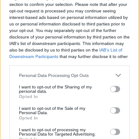
Mazza Aaron
ha detto:
section to confirm your selection. Please note that after your
21 Maggio 2025 - 12:52 alle 12:52
opt-out request is processed you may continue seeing
interest-based ads based on personal information utilized by
Questo cortometraggio sembra
us or personal information disclosed to third parties prior to
your opt-out. You may separately opt-out of the further
molto interessanti e spero che molti
disclosure of your personal information by third parties on the
persone andranno a vederlo. I
IAB’s list of downstream participants. This information may
studenti hanno messo tanto
also be disclosed by us to third parties on the
IAB’s List of
Downstream Participants
that may further disclose it to other
impegno e lavoro, e la scuola merita
third parties.
di essere riconosciuta per il suo
creatività. È importante discutere
Personal Data Processing Opt Outs
delle problematiche scolastiche in
I want to opt-out of the Sharing of my
personal data.
modo diverso.
Opted In
I want to opt-out of the Sale of my
Personal Data.
Opted In
Lascia un commento
I want to opt-out of processing my
Personal Data for Targeted Advertising.