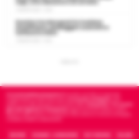
capi, otto denunce e un arresto
7 AGOSTO 2026 - 22:19
Scontro tra due gozzi in Costiera
Amalfitana, passeggeri costretti a
tuffarsi in mare
7 AGOSTO 2026 - 19:24
PUBBLICITA
Cronachedellacampania.it
fondato nel 2015, è il giornale
indipendente di riferimento per le
Cronache di Napoli
, sulla
politica, sui fatti del giorno e le storie della
Campania
.
Tra i primi
giornali digitali in Campania
segue anche le notizie il calcio
Napoli e dello sport in Campania. Racconta la Cronaca di Napoli,
Caserta, Avellino e Benevento.
ARCHIVIO
CHI SIAMO – LA REDAZIONE
FACT CHECKING
COLLABORA