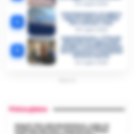
24 Luglio 2026
Castellammare, il registro
segreto delle determine
4
che «nutriva» i clan
28 Luglio 2026
Castellammare, «Ti faccio
diventare la regina delle
vendite»: le intercettazioni
5
che incastrano i fedelissimi
del boss Carolei
24 Luglio 2026
PUBBLICITA
Primo piano
Napoli, bitz alla Maddalena, colpo al
business del falso: sequestrati 3mila