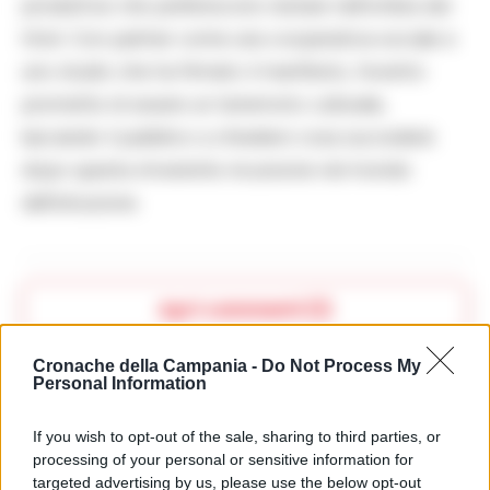
produttive che preferiscono restare nell’ombra dei
titoli. Con partner come una cooperativa sociale e
uno studio che ha firmato il manifesto, l’evento
promette di essere un terremoto culturale,
lasciando il pubblico a chiedersi cosa succederà
dopo questa irriverente incursione nel mondo
dell’istruzione.
Apri commenti (1)
Cronache della Campania -
Do Not Process My
Personal Information
Commenti
(1)
If you wish to opt-out of the sale, sharing to third parties, or
processing of your personal or sensitive information for
targeted advertising by us, please use the below opt-out