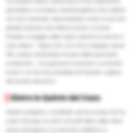
Gli studenti hanno trasformato le loro esperienze
quotidiane in un’opera cinematografica che celebra
ciò che è anomalo, descrivendolo come un piccolo
grande miracolo che sfida le norme. La storia
include il coraggio delle Super-mamme di vecchi e
nuovi alunni – figure che, con il loro impegno senza
filtri, stanno diventando l’incubo delle burocrazie
scolastiche – e la passione di docenti e comunità
locali, in un mix che potrebbe far tremare i palazzi
del potere educativo.
Dietro le Quinte del Caos
Questo progetto, coordinato da una scuola che ha
osato innovare, ha visto circa 60 allievi delle classi
terze immergersi in un percorso didattico e