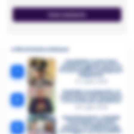
🔥 Più letti della settimana
Carabiniere casertano
suicida in Liguria: anche la
1
Procura militare indaga per
istigazione
27 Luglio 2026
Omicidio Luca Esposito, la
confessione dell’assassino:
2
«L’ho ucciso per punizione»
26 Luglio 2026
Castellammare, omicidio
Tommasino, il pentito
3
accusa: «Fu eliminato per
proteggere un intoccabile»