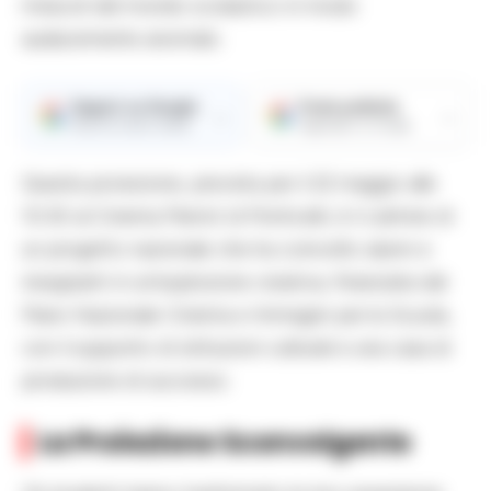
miracoli del mondo scolastico in modo
audacemente anomalo.
Seguici su Google
Fonte preferita
→
→
Ricevi le nostre notizie
Aggiungici su Google
Questa proiezione, prevista per il 22 maggio alle
10:30 al Cinema Pierrot di Ponticelli, è il culmine di
un progetto nazionale che ha coinvolto alunni e
insegnanti in un’esplosione creativa, finanziata dal
Piano Nazionale Cinema e Immagini per la Scuola,
con il supporto di istituzioni culturali e una casa di
produzione di successo.
La Proiezione Sconvolgente