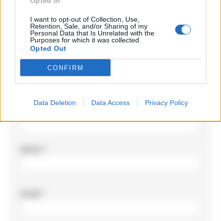
Opted In
Il tuo indirizzo email non sarà pubblicato.
I campi
obbligatori sono contrassegnati
*
I want to opt-out of Collection, Use,
Retention, Sale, and/or Sharing of my
Personal Data that Is Unrelated with the
Commento
*
Purposes for which it was collected.
Opted Out
CONFIRM
Data Deletion
Data Access
Privacy Policy
Nome
*
Email
*