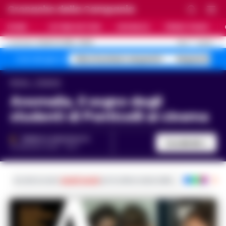
Cronache della Campania
HOME
ULTIME NOTIZIE
CRONACA
PRIMO PIANO
C
25.4
NAPOLI
8 AGOSTO 2026 - 05:55
AGGIORNAMENTO :
falso business sequestri
Sequestro fa
Temi del giorno
Home
Cinema
Anomalia, il sogno degli
studenti di Ponticelli al cinema
FEDERICA ANNUNZIATA
Condividi
20 MAGGIO 2025 - 16:37
Iscriviti ai nostri
canali social
per le ultime notizie dalla Campania con noti