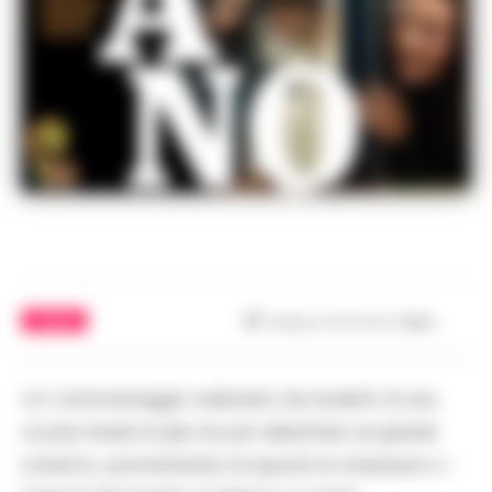
CINEMA
Tempo di lettura
1
min.
Un cortometraggio realizzato da studenti di una
scuola media locale sta per debuttare sul grande
schermo, promettendo di esporre le stranezze e i