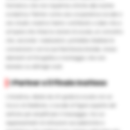
formativo che non risparmia critiche alla routine
scolastica. Partner come una cooperativa sociale e
uno studio creativo hanno contribuito a dare vita a
un’opera che ritrae la visione di scuola, un concetto
che, secondo i realizzatori, potrebbe ribaltare le
convenzioni con la sua franchezza brutale, inclusi
elementi di fotografia e montaggio che non
lesinano su dettagli crudi.
I Partner e il Finale Inatteso
L’iniziativa, ideata da chi guida la scuola con un
tocco di ribellione, si avvale di figure esperte del
settore per amplificare il messaggio, tra cui
rappresentanti di istituzioni accademiche e