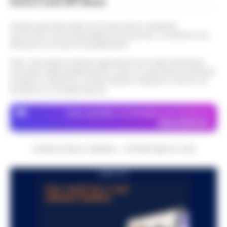
Scarica la nostra APP Ufficiale
Questo giornale inoltre non riceve alcun contributo
economico né da enti pubblici né da privati . Si sostiene solo
attraverso le inserzioni pubblicitarie.
Nota: I link esterni indicati negli articoli sono stati verificati al
momento della pubblicazione. Il sito non risponde di eventuali
problemi o disservizi: si invita l’utente a utilizzare i servizi con
prudenza e consapevolezza.
Dove specifico, le immagini sono fornite da
Depositphotos
CRONACHE DELLA CAMPANIA - COPYRIGHT@2014-2026
PUBBLICITA