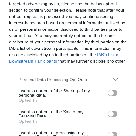
targeted advertising by us, please use the below opt-out
section to confirm your selection. Please note that after your
opt-out request is processed you may continue seeing
TAGS
Grosseto
Nave
Studentessa
interest-based ads based on personal information utilized by
us or personal information disclosed to third parties prior to
Lascia un commento
your opt-out. You may separately opt-out of the further
disclosure of your personal information by third parties on the
IAB’s list of downstream participants. This information may
also be disclosed by us to third parties on the
IAB’s List of
Downstream Participants
that may further disclose it to other
🔥 Più letti della settimana
third parties.
Carabiniere casertano
suicida in Liguria: anche la
Personal Data Processing Opt Outs
1
Procura militare indaga per
istigazione
I want to opt-out of the Sharing of my
27 Luglio 2026
personal data.
Opted In
Omicidio Luca Esposito, la
confessione dell’assassino:
2
I want to opt-out of the Sale of my
«L’ho ucciso per punizione»
Personal Data.
26 Luglio 2026
Opted In
Castellammare, omicidio
I want to opt-out of processing my
Tommasino, il pentito