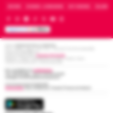
ARCHIVIO
CHI SIAMO – LA REDAZIONE
FACT CHECKING
COLLABORA
Editore
CRONACHE DELLA CAMPANIA
R.O.C.: 030531 - Reg. N. 1301/ 2016 - Tribunale Torre Annunziata (NA)
Partita IVA IT08642881216
Direttore Responsabile:
Giuseppe Del Gaudio
Redazioni : Scafati / Castellammare di Stabia / Caserta / Sarno
Indirizzo Via Sardoncelli 115 Boscoreale (NA)
Per contattare la
redazione
:
Tel / Whatsapp : 334.12.78.004 email:
web@cronachedellacampania.it
Concessionaria Pubblicità
Vivimedia
| Sky | Addendo | Teads | Presscommtech