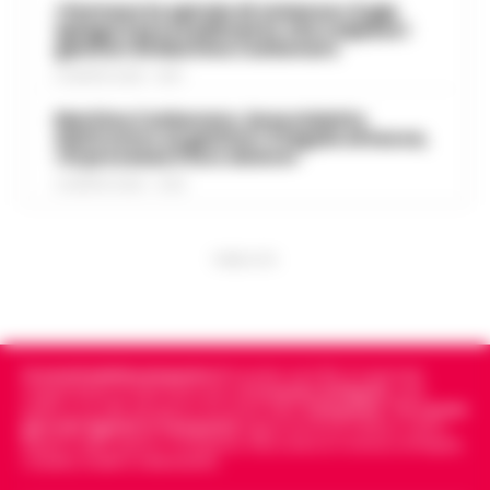
«Fermare la spirale di violenza»:il gip
spiega il provvedimento che colpisce i
genitori di Martina Carbonaro
5 AGOSTO 2026 - 18:37
Martina Carbonaro, braccialetto
elettronico ai genitori: il legale attacca,
«Si processa il loro dolore»
5 AGOSTO 2026 - 12:50
PUBBLICITA
Cronachedellacampania.it
fondato nel 2015, è il giornale
indipendente di riferimento per le
Cronache di Napoli
, sulla
politica, sui fatti del giorno e le storie della
Campania
.
Tra i primi
giornali digitali in Campania
segue anche le notizie il calcio
Napoli e dello sport in Campania. Racconta la Cronaca di Napoli,
Caserta, Avellino e Benevento.