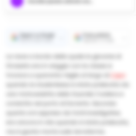
Ascolta questo articolo ora...
Seguici su Google
Fonte preferita
→
→
Ricevi le nostre notizie
Aggiungici su Google
La nave a bordo della quale la giovane di
Grosseto era in viaggio con la classe si
trovava a quaranta miglia al largo di
Capri
quando la studentessa è stata prelevata da
una motovedetta della Guardia Costiera e
condotta nel porto di Sorrento. Secondo
quanto si è appreso da fonti investigative,
era ancora in vita quando è stata prelevata,
ma è giunta morta sulla terraferma.