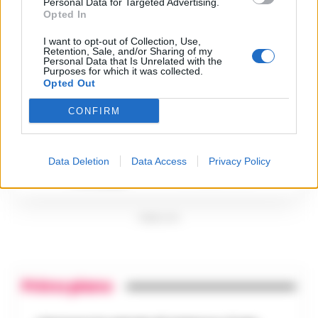
Personal Data for Targeted Advertising.
3
accusa: «Fu eliminato per
Opted In
proteggere un intoccabile»
24 Luglio 2026
I want to opt-out of Collection, Use,
Retention, Sale, and/or Sharing of my
Castellammare, il registro
Personal Data that Is Unrelated with the
segreto delle determine
Purposes for which it was collected.
4
che «nutriva» i clan
Opted Out
28 Luglio 2026
CONFIRM
Castellammare, «Ti faccio
diventare la regina delle
vendite»: le intercettazioni
5
che incastrano i fedelissimi
del boss Carolei
Data Deletion
Data Access
Privacy Policy
24 Luglio 2026
PUBBLICITA
Primo piano