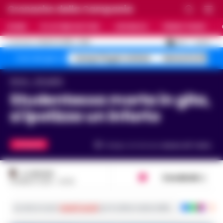
Cronache della Campania
HOME
ULTIME NOTIZIE
CRONACA
PRIMO PIANO
C
26.3
NAPOLI
5 AGOSTO 2026 - 21:55
AGGIORNAMENTO :
Campi Flegrei sfollati
Maturità 2026 9
Temi del giorno
Home
Attualità
Studentessa morta in gita,
si ipotizza un infarto
ATTUALITÀ
Tempo di lettura
meno di 1
min.
A. CARLINO
Condividi
18 MARZO 2025 - 20:29
Iscriviti ai nostri
canali social
per le ultime notizie dalla Campania con noti