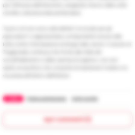
per l’efficacia dell’intervento, elogiando il lavoro delle unità
cinofile e del personale penitenziario.
Tyson e A-iron sono stati definiti “un incubo per gli
spacciatori” e rappresentano un’importante risorsa nella
lotta contro l’introduzione di droga nelle carceri. Il carcere di
Poggioreale continua a far fronte alle sfide del
sovraffollamento e della carenza di organico, con uno
spirito di sacrificio che consente di mantenere l’ordine e la
sicurezza all’interno dell’istituto.
TAGS
Polizia penitenziaria
Unità cinofile
Apri commenti (1)