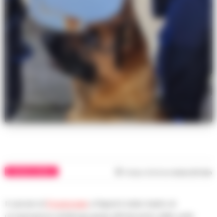
CRONACA NAPOLI
Tempo di lettura
meno di 1
min
Il carcere di
Poggioreale
a Napoli è stato teatro di
un’operazione antidroga grazie all’intervento delle unità