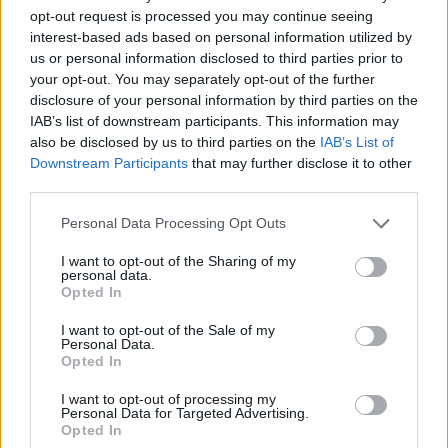
Lascia un commento
opt-out request is processed you may continue seeing
interest-based ads based on personal information utilized by
Il tuo indirizzo email non sarà pubblicato.
I campi
us or personal information disclosed to third parties prior to
obbligatori sono contrassegnati
*
your opt-out. You may separately opt-out of the further
disclosure of your personal information by third parties on the
Commento
*
IAB’s list of downstream participants. This information may
also be disclosed by us to third parties on the
IAB’s List of
Downstream Participants
that may further disclose it to other
third parties.
Personal Data Processing Opt Outs
I want to opt-out of the Sharing of my
personal data.
Opted In
I want to opt-out of the Sale of my
Nome
*
Personal Data.
Opted In
I want to opt-out of processing my
Personal Data for Targeted Advertising.
Email
*
Opted In