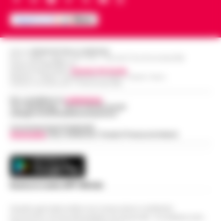
Editore
CRONACHE DELLA CAMPANIA
R.O.C.: 030531 - Reg. N. 1301/ 2016 - Tribunale Torre Annunziata (NA)
Partita IVA IT08642881216
Direttore Responsabile:
Giuseppe Del Gaudio
Redazioni : Scafati / Castellammare di Stabia / Caserta / Sarno
Indirizzo Via Sardoncelli 115 Boscoreale (NA)
Per contattare la
redazione
:
Tel / Whatsapp : 334.12.78.004 email:
web@cronachedellacampania.it
Concessionaria Pubblicità
Vivimedia
| Sky | Addendo | Teads | Presscommtech
Scarica la nostra APP Ufficiale
Questo giornale inoltre non riceve alcun contributo
economico né da enti pubblici né da privati . Si sostiene solo