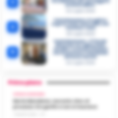
3
«Fu eliminato per proteggere
un intoccabile»
24 Luglio 2026
Castellammare, il registro
segreto delle determine che
4
«nutriva» i clan
28 Luglio 2026
Castellammare, «Ti faccio
diventare la regina delle
vendite»: le intercettazioni
5
che incastrano i fedelissimi
del boss Carolei
24 Luglio 2026
Primo piano
CRONACA GIUDIZIARIA
Morte Maradona, racconto choc al
processo: Era gonfio e non si muoveva
7 AGOSTO 2026 - 17:11