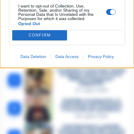
I want to opt-out of Collection, Use,
Retention, Sale, and/or Sharing of my
Personal Data that Is Unrelated with the
Purposes for which it was collected.
Opted Out
CONFIRM
Data Deletion
Data Access
Privacy Policy
🔥 Più letti della settimana
Carabiniere casertano suicida
in Liguria: anche la Procura
1
militare indaga per
istigazione
27 Luglio 2026
Omicidio Luca Esposito, la
confessione dell’assassino:
2
«L’ho ucciso per punizione»
26 Luglio 2026
Castellammare, omicidio
Tommasino, il pentito accusa: