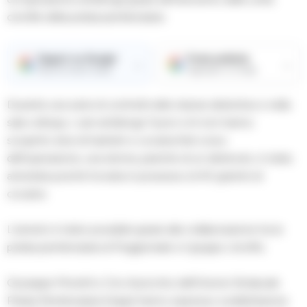
cinofile della polizia penitenziaria.
Seguici su Google
Fonte preferita
→
→
Ricevi le nostre notizie
Aggiungici su Google
Durante una serie di controlli nelle stanze detentive e nella
sala colloqui, i cani antidroga Tyson e A-iron hanno
scoperto dosi di hashish e cocaina.Nel corso
dell’operazione, una donna, parente di un detenuto, è stata
arrestata poiché trovata in possesso di 40 grammi di
cocaina.
L’arresto è stato possibile grazie alla collaborazione tra la
polizia penitenziaria di Poggioreale e il gruppo cinofilo.
Giuseppe Moretti e Ciro Auricchio dell’Unione Sindacale
Polizia Penitenziaria (Uspp) hanno espresso soddisfazione