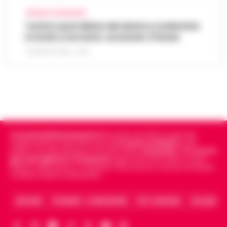
CRONACA GIUDIZIARIA
Turista australiana derubata e molestata
in hotel a Sorrento: arrestato 37enne
7 AGOSTO 2026 - 15:27
Cronachedellacampania.it
fondato nel 2015, è il giornale
indipendente di riferimento per le
Cronache di Napoli
, sulla
politica, sui fatti del giorno e le storie della
Campania
.
Tra i primi
giornali digitali in Campania
segue anche le notizie il calcio
Napoli e dello sport in Campania. Racconta la Cronaca di Napoli,
Caserta, Avellino e Benevento.
ARCHIVIO
CHI SIAMO – LA REDAZIONE
FACT CHECKING
COLLABORA