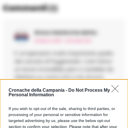
Commenti
(1)
Greco Samira
ha detto:
22 Marzo 2025 - 21:32 alle 21:32
E’ un’operazion molto importante quella
del carcere di Poggioreale. I cani fanno
un lavoro incredibile, pero ci sarebbe da
riflettere su come mai ci sia ancora
cosi tanta droga dentro. Bisogna fare
Cronache della Campania -
Do Not Process My
di piu per prevenire.
Personal Information
If you wish to opt-out of the sale, sharing to third parties, or
processing of your personal or sensitive information for
targeted advertising by us, please use the below opt-out
section to confirm your selection. Please note that after your