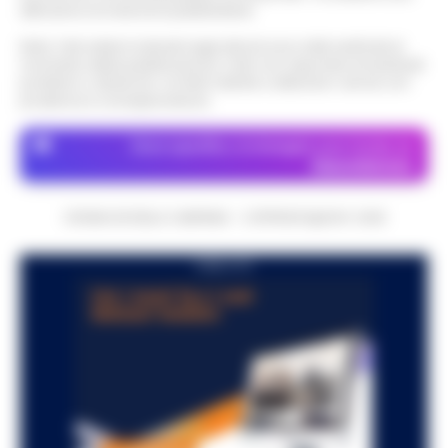
attraverso le inserzioni pubblicitarie.
Nota: I link esterni indicati negli articoli sono stati verificati al
momento della pubblicazione. Il sito non risponde di eventuali
problemi o disservizi: si invita l’utente a utilizzare i servizi con
prudenza e consapevolezza.
Dove specifico, le immagini sono fornite da
Depositphotos
CRONACHE DELLA CAMPANIA - COPYRIGHT@2014-2026
PUBBLICITA