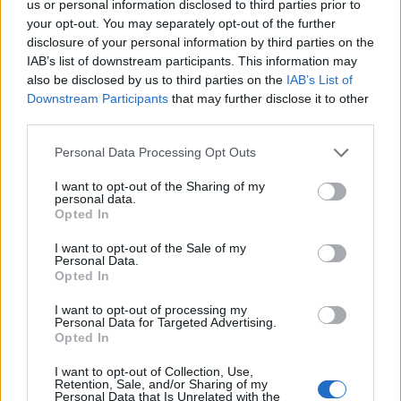
us or personal information disclosed to third parties prior to
nella salute pubblica. È strano che ci
your opt-out. You may separately opt-out of the further
siano meno infermieri in certe regioni
disclosure of your personal information by third parties on the
come Campania. Spero che il
IAB’s list of downstream participants. This information may
also be disclosed by us to third parties on the
IAB’s List of
governo prenda misure per
Downstream Participants
that may further disclose it to other
migliorare la situazione e garantire
third parties.
assistenza a tutti.
Personal Data Processing Opt Outs
I want to opt-out of the Sharing of my
personal data.
Opted In
Lascia un commento
I want to opt-out of the Sale of my
Personal Data.
Opted In
Il tuo indirizzo email non sarà pubblicato.
I campi
obbligatori sono contrassegnati
*
I want to opt-out of processing my
Personal Data for Targeted Advertising.
Opted In
Commento
*
I want to opt-out of Collection, Use,
Retention, Sale, and/or Sharing of my
Personal Data that Is Unrelated with the