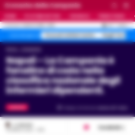
Cronache della Campania
HOME
ULTIME NOTIZIE
CRONACA
PRIMO PIANO
C
33.1
NAPOLI
6 AGOSTO 2026 - 19:59
AGGIORNAMENTO :
Pozzuoli sfollati rischio
Roghi Terra de
Temi del giorno
Home
Campania
Napoli – La Campania è
fanalino di coda nella
classifica nazionale degli
infermieri dipendenti.
CAMPANIA
Tempo di lettura
meno di 1
min.
A. CARLINO
Condividi
25 MARZO 2025 - 14:25