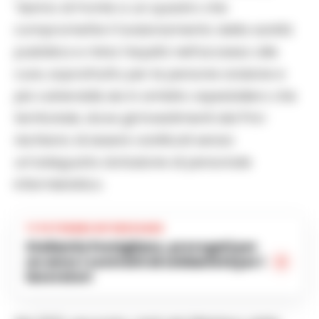
“siamo di fronte a un quadro che
compromette il funzionamento della sanità
pubblica e mina l’equità nell’accesso alle
cure, soprattutto per le persone anziane e
più vulnerabili, sia in ambito ospedaliero che
territoriale, dove gli investimenti del Pnrr
rischiano di essere vanificati senza
un’adeguata dotazione di personale
infermieristico.
TI POTREBBE INTERESSARE
Stellantis Pomigliano, prorogati per
un anno i contratti di solidarietà per i
lavoratori