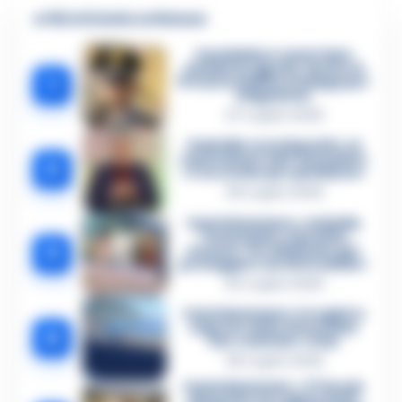
🔥 Più letti della settimana
Carabiniere casertano
suicida in Liguria: anche la
1
Procura militare indaga per
istigazione
27 Luglio 2026
Omicidio Luca Esposito, la
confessione dell’assassino:
2
«L’ho ucciso per punizione»
26 Luglio 2026
Castellammare, omicidio
Tommasino, il pentito
3
accusa: «Fu eliminato per
proteggere un intoccabile»
24 Luglio 2026
Castellammare, il registro
segreto delle determine
4
che «nutriva» i clan
28 Luglio 2026
Castellammare, «Ti faccio
diventare la regina delle