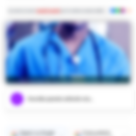
Iscriviti ai nostri
canali social
per le ultime notizie dalla Campania con noti
Nell’immagine, un riferimento ai fatti narrati.
Ascolta questo articolo ora...
Seguici su Google
Fonte preferita
→
→