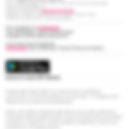
R.O.C.: 030531 - Reg. N. 1301/ 2016 - Tribunale Torre Annunziata (NA)
Partita IVA IT08642881216
Direttore Responsabile:
Giuseppe Del Gaudio
Redazioni : Scafati / Castellammare di Stabia / Caserta / Sarno
Indirizzo Via Sardoncelli 115 Boscoreale (NA)
Per contattare la
redazione
:
Tel / Whatsapp : 334.12.78.004 email:
web@cronachedellacampania.it
Concessionaria Pubblicità
Vivimedia
| Sky | Addendo | Teads | Presscommtech
Scarica la nostra APP Ufficiale
Questo giornale inoltre non riceve alcun contributo
economico né da enti pubblici né da privati . Si sostiene solo
attraverso le inserzioni pubblicitarie.
Nota: I link esterni indicati negli articoli sono stati verificati al
momento della pubblicazione. Il sito non risponde di eventuali
problemi o disservizi: si invita l’utente a utilizzare i servizi con
prudenza e consapevolezza.