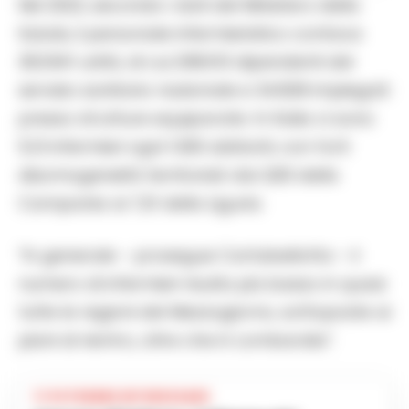
Nel 2022, secondo i dati del Ministero della
Salute, il personale infermieristico contava
302.841 unità, di cui 268.013 dipendenti del
servizio sanitario nazionale e 34.828 impiegati
presso strutture equiparate. In Italia ci sono
5,13 infermieri ogni 1.000 abitanti, con forti
disomogeneità territoriali: dai 3,83 della
Campania ai 7,01 della Liguria.
“In generale – prosegue Cartabellotta – il
numero di infermieri risulta più basso in quasi
tutte le regioni del Mezzogiorno, sottoposte ai
piani di rientro, oltre che in Lombardia”.
TI POTREBBE INTERESSARE