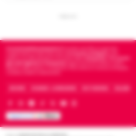
PUBBLICITA
Cronachedellacampania.it
fondato nel 2015, è il giornale
indipendente di riferimento per le
Cronache di Napoli
, sulla
politica, sui fatti del giorno e le storie della
Campania
.
Tra i primi
giornali digitali in Campania
segue anche le notizie il calcio
Napoli e dello sport in Campania. Racconta la Cronaca di Napoli,
Caserta, Avellino e Benevento.
ARCHIVIO
CHI SIAMO – LA REDAZIONE
FACT CHECKING
COLLABORA
Editore
CRONACHE DELLA CAMPANIA