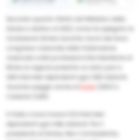
Ricevi le nostre notizie
Aggiungici su Google
Secondo quanto riferito dal Ministero della
Salute e relativo al 2022, come ha spiegato la
fondazione Gimbe durante i lavori del terzo
congresso nazionale della Federazione
nazionale ordini professioni infermieristiche di
Rimini, la regione presenta un dato pari a
3,83 infermieri dipendenti ogni 1.000 abitanti,
facendo peggio anche di
Sicilia
(3,84) e
Calabria (3,90).
In Italia vi sono invece 5,13 infermieri
dipendenti ogni mille abitanti. Per il
presidente di Gimbe, Nino Cartabellotta,