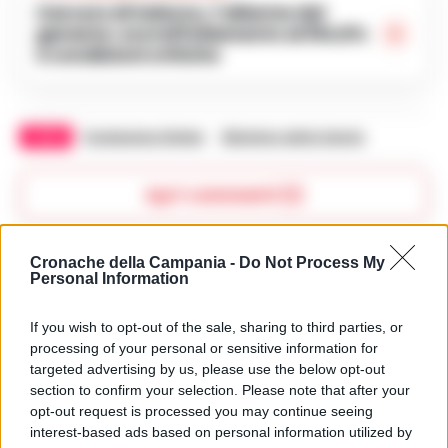
Carcere di Salerno, l’allarme del
garante: sovraffollamento al 154,6%
e condizioni critiche
TAGS
Fondazione Gimbe
Ministero della Salute
Apri commenti (1)
Cronache della Campania -
Do Not Process My
Commenti
(1)
Personal Information
If you wish to opt-out of the sale, sharing to third parties, or
processing of your personal or sensitive information for
Qsorrentino
ha detto:
targeted advertising by us, please use the below opt-out
26 Marzo 2025 - 11:52 alle 11:52
section to confirm your selection. Please note that after your
opt-out request is processed you may continue seeing
L’articolo parla di un problema serio
interest-based ads based on personal information utilized by