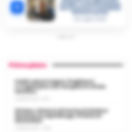
vendite»: le intercettazioni
5
che incastrano i fedelissimi
del boss Carolei
24 Luglio 2026
PUBBLICITA
Primo piano
Caldo senza tregua, Pregliasco:
«L’organismo non recupera lo stress
termico»
6 AGOSTO 2026 - 10:57
Striano, minacce di morte al sindaco
durante un sopralluogo: 67enne ai
domiciliari
6 AGOSTO 2026 - 09:43