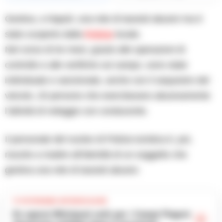
Gestiva, a Napoli, una rete di tassisti abusivi ma è
stato scoperto dalla
Polizia
locale.
Nel corso di tre mesi, grazie alle operazioni di
controllo e alle verifiche sul campo, sono state
individuate e sanzionate, anche con il sequestro del
veicolo, 20 persone che esercitavano abusivamente
l’attività di noleggio con conducente.
Il personale del nucleo di Polizia turistica è, poi,
riuscito a risalire all’identità di un soggetto che
gestiva una rete di tassisti abusivi.
TI POTREBBE INTERESSARE
Ex operai Whirlpool uniti per i Campi Flegrei: