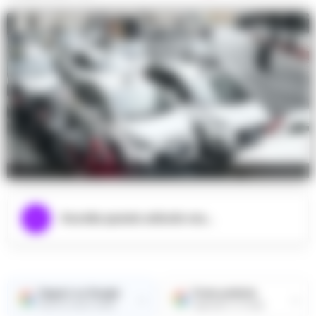
Foto da Google
Ascolta questo articolo ora...
Seguici su Google
Fonte preferita
→
→
Ricevi le nostre notizie
Aggiungici su Google