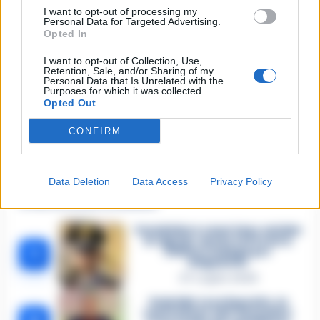
I want to opt-out of processing my
Personal Data for Targeted Advertising.
Opted In
Email
*
I want to opt-out of Collection, Use,
Retention, Sale, and/or Sharing of my
Personal Data that Is Unrelated with the
Purposes for which it was collected.
Opted Out
CONFIRM
Data Deletion
Data Access
Privacy Policy
🔥 Più letti della settimana
Carabiniere casertano suicida
in Liguria: anche la Procura
1
militare indaga per
istigazione
27 Luglio 2026
Omicidio Luca Esposito, la
confessione dell’assassino: