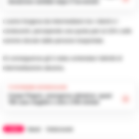
donazione solidale dopo il terremoto
L’uomo fungeva da intermediario tra i clienti e i
conducenti, percependo una quota pari al 20% sulle
somme dovute dalle persone trasportate.
Di conseguenza gli è stata contestata l’attività di
intermediazione abusiva.
TI POTREBBE INTERESSARE
Campi Flegrei, emergenza abitativa: quasi
700 case inagibili e oltre 1700 sfollati
TAGS
Napoli
Polizia locale