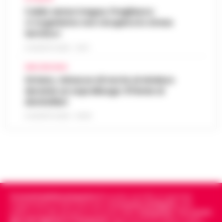
Caldo senza tregua, Pregliasco:
«L’organismo non recupera lo stress
termico»
6 AGOSTO 2026 - 10:57
AREA VESUVIANA
Striano, minacce di morte al sindaco
durante un sopralluogo: 67enne ai
domiciliari
6 AGOSTO 2026 - 09:43
Cronachedellacampania.it
fondato nel 2015, è il giornale
indipendente di riferimento per le
Cronache di Napoli
, sulla
politica, sui fatti del giorno e le storie della
Campania
.
Tra i primi
giornali digitali in Campania
segue anche le notizie il calcio