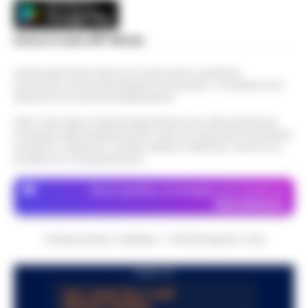
Scarica la nostra APP Ufficiale
Questo giornale inoltre non riceve alcun contributo
economico né da enti pubblici né da privati . Si sostiene solo
attraverso le inserzioni pubblicitarie.
Nota: I link esterni indicati negli articoli sono stati verificati al
momento della pubblicazione. Il sito non risponde di eventuali
problemi o disservizi: si invita l’utente a utilizzare i servizi con
prudenza e consapevolezza.
Dove specifico, le immagini sono fornite da
Depositphotos
CRONACHE DELLA CAMPANIA - COPYRIGHT@2014-2026
PUBBLICITA