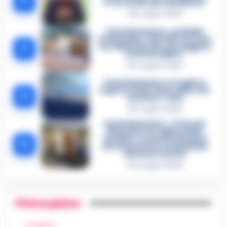
2
«L’ho ucciso per punizione»
26 Luglio 2026
Castellammare, omicidio
Tommasino, il pentito accusa:
3
«Fu eliminato per proteggere
un intoccabile»
24 Luglio 2026
Castellammare, il registro
segreto delle determine che
4
«nutriva» i clan
28 Luglio 2026
Castellammare, «Ti faccio
diventare la regina delle
vendite»: le intercettazioni
5
che incastrano i fedelissimi
del boss Carolei
24 Luglio 2026
Primo piano
ATTUALITÀ