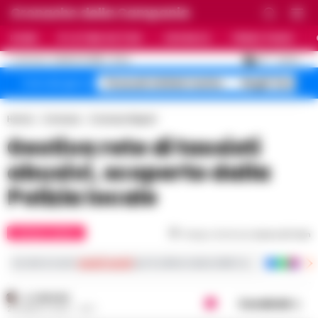
Cronache della Campania
HOME
ULTIME NOTIZIE
CRONACA
PRIMO PIANO
C
29
NAPOLI
6 AGOSTO 2026 - 21:44
AGGIORNAMENTO :
Pozzuoli sfollati rischio
Roghi Terra de
Temi del giorno
Home
Cronaca
Cronaca Napoli
Gestiva rete di tassisti
abusivi, scoperto dalla
Polizia locale
CRONACA NAPOLI
Tempo di lettura
meno di 1
min
Iscriviti ai nostri
canali social
per le ultime notizie dalla Campania con notizi
A. CARLINO
Condividi
25 MARZO 2025 - 14:17