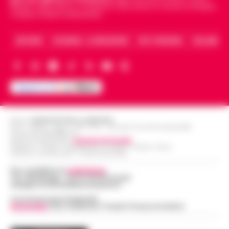
Napoli e dello sport in Campania. Racconta la Cronaca di Napoli,
Caserta, Avellino e Benevento.
ARCHIVIO
CHI SIAMO – LA REDAZIONE
FACT CHECKING
COLLABORA
Editore
CRONACHE DELLA CAMPANIA
R.O.C.: 030531 - Reg. N. 1301/ 2016 - Tribunale Torre Annunziata (NA)
Partita IVA IT08642881216
Direttore Responsabile:
Giuseppe Del Gaudio
Redazioni : Scafati / Castellammare di Stabia / Caserta / Sarno
Indirizzo Via Sardoncelli 115 Boscoreale (NA)
Per contattare la
redazione
:
Tel / Whatsapp : 334.12.78.004 email:
web@cronachedellacampania.it
Concessionaria Pubblicità
Vivimedia
| Sky | Addendo | Teads | Presscommtech