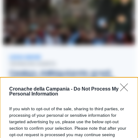
LEGGI ANCHE
CRONACHE CASERTA
Casaluce, stalking al prete: arresti
domiciliari per l’ex maresciallo della
Guardia di Finanza
Cronache della Campania -
Do Not Process My
Personal Information
08/02/2023 13:07
If you wish to opt-out of the sale, sharing to third parties, or
processing of your personal or sensitive information for
Per tali condotte, il maresciallo rischia anche un processo
targeted advertising by us, please use the below opt-out
per calunnia. Secondo l’accusa, le azioni persecutorie si
section to confirm your selection. Please note that after your
opt-out request is processed you may continue seeing
sarebbero protratte per lungo tempo, causando al