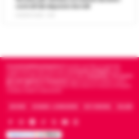
controlli del deputato Borrelli
8 AGOSTO 2026 - 13:18
Cronachedellacampania.it
fondato nel 2015, è il giornale
indipendente di riferimento per le
Cronache di Napoli
, sulla
politica, sui fatti del giorno e le storie della
Campania
.
Tra i primi
giornali digitali in Campania
segue anche le notizie il calcio
Napoli e dello sport in Campania. Racconta la Cronaca di Napoli,
Caserta, Avellino e Benevento.
ARCHIVIO
CHI SIAMO – LA REDAZIONE
FACT CHECKING
COLLABORA