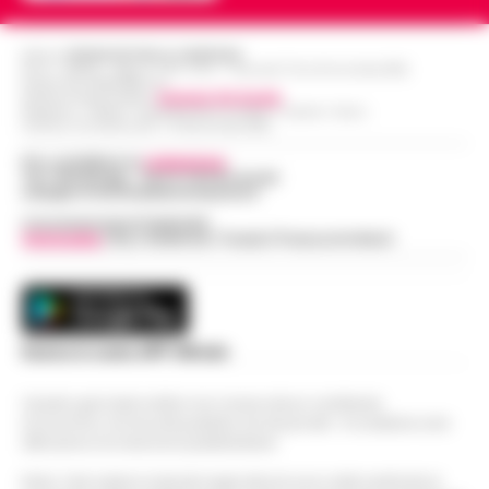
Editore
CRONACHE DELLA CAMPANIA
R.O.C.: 030531 - Reg. N. 1301/ 2016 - Tribunale Torre Annunziata (NA)
Partita IVA IT08642881216
Direttore Responsabile:
Giuseppe Del Gaudio
Redazioni : Scafati / Castellammare di Stabia / Caserta / Sarno
Indirizzo Via Sardoncelli 115 Boscoreale (NA)
Per contattare la
redazione
:
Tel / Whatsapp : 334.12.78.004 email:
web@cronachedellacampania.it
Concessionaria Pubblicità
Vivimedia
| Sky | Addendo | Teads | Presscommtech
Scarica la nostra APP Ufficiale
Questo giornale inoltre non riceve alcun contributo
economico né da enti pubblici né da privati . Si sostiene solo
attraverso le inserzioni pubblicitarie.
Nota: I link esterni indicati negli articoli sono stati verificati al