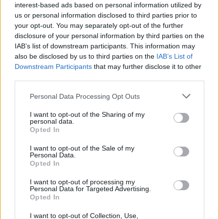
interest-based ads based on personal information utilized by
sacerdote, ordinato da oltre 40 anni, un grave stato di ansia,
us or personal information disclosed to third parties prior to
stress e disagio, al punto da costringerlo a rivolgersi a medici
your opt-out. You may separately opt-out of the further
e, infine, a denunciare il militare alla magistratura.
disclosure of your personal information by third parties on the
IAB’s list of downstream participants. This information may
also be disclosed by us to third parties on the
IAB’s List of
Nell’udienza odierna è stata ascoltata la deposizione del
Downstream Participants
that may further disclose it to other
maresciallo Amedeo Scialdone, comandante della stazione
third parties.
dei carabinieri di Teverola, che ha ricostruito l’indagine
Personal Data Processing Opt Outs
condotta su delega della Procura. Scialdone è stato
interrogato da tutte le parti processuali: il pubblico ministero,
I want to opt-out of the Sharing of my
personal data.
gli avvocati Gaetano e Raffaele Crisileo e l’avvocato
Opted In
Alfonso Quarto. La prossima udienza, durante la quale
I want to opt-out of the Sale of my
saranno ascoltati gli ultimi testimoni della lista della Procura,
Personal Data.
è stata fissata per il 30 gennaio 2025.
Opted In
I want to opt-out of processing my
Personal Data for Targeted Advertising.
Opted In
TAGS
Casaluce
Parroco
Stalking
I want to opt-out of Collection, Use,