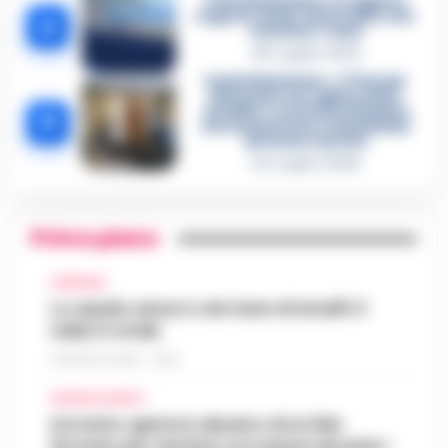
Castellammare, il registro
segreto delle determine che
4
«nutriva» i clan
28 Luglio 2026
Castellammare, «Ti faccio
diventare la regina delle
vendite»: le intercettazioni
5
che incastrano i fedelissimi
del boss Carolei
24 Luglio 2026
Primo piano
CAMPANIA
Lo squalo azzurro nel mare di Amalfi: il
video è virale
8 AGOSTO 2026 - 13:35
CRONACA NAPOLI
Sorrento: gestore abusivo di un lido
fermato per tentata corruzione durante i