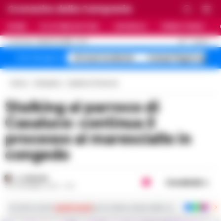
Cronache della Campania
HOME
ULTIME NOTIZIE
CRONACA
PRIMO PIANO
C
33
NAPOLI
8 AGOSTO 2026 - 17:17
AGGIORNAMENTO :
A1 maxi incidente
Campi Flegrei sgomb
Temi del giorno
Home
Campania
Caserta e Provincia
Stalking al parroco di
Casaluce: continua il
processo al maresciallo in
congedo
A. CARLINO
Condividi
20 NOVEMBRE 2024 - 15:11
Iscriviti ai nostri
canali social
per le ultime notizie dalla Campania con notizi