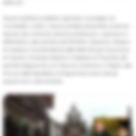
della luce.
Questi manifesti avrebbero generato scompiglio tra i
concittadini. Inoltre, Carione avrebbe presentato numerosi
esposti, dal contenuto ritenuto pretestuoso, calunnioso e
diffamatorio, alle autorità civili (Prefetto, Questore, Sindaco
di Casaluce, Sovrintendenza delle Belle Arti per la provincia
di Caserta, Comando Stazione Carabinieri di Teverola), alle
autorità religiose (tra cui il Vescovo di Aversa e il Papa) e alla
Procura della Repubblica di Napoli Nord, dove tutti gli
esposti sono stati archiviati.