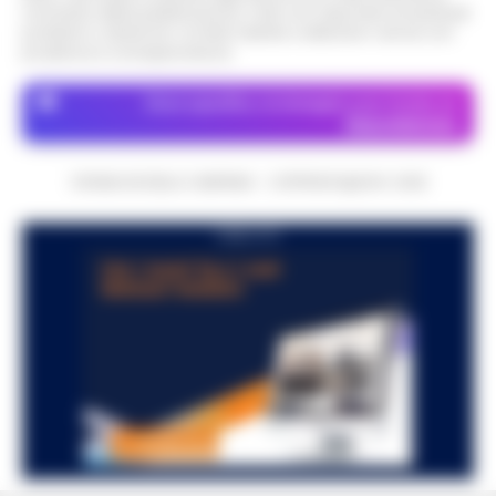
momento della pubblicazione. Il sito non risponde di eventuali
problemi o disservizi: si invita l’utente a utilizzare i servizi con
prudenza e consapevolezza.
Dove specifico, le immagini sono fornite da
Depositphotos
CRONACHE DELLA CAMPANIA - COPYRIGHT@2014-2026
PUBBLICITA