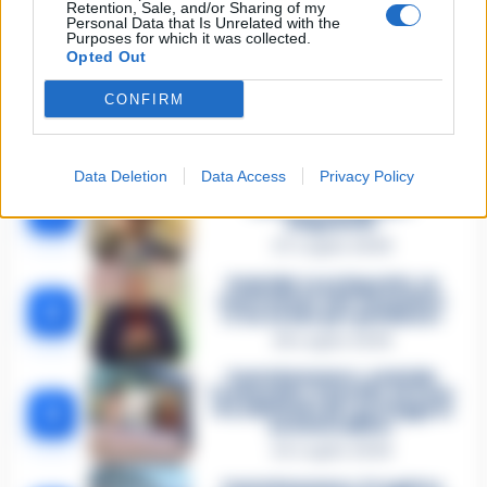
Retention, Sale, and/or Sharing of my
Personal Data that Is Unrelated with the
Lascia un commento
Purposes for which it was collected.
Opted Out
CONFIRM
🔥 Più letti della settimana
Carabiniere casertano suicida
Data Deletion
Data Access
Privacy Policy
in Liguria: anche la Procura
1
militare indaga per
istigazione
27 Luglio 2026
Omicidio Luca Esposito, la
confessione dell’assassino:
2
«L’ho ucciso per punizione»
26 Luglio 2026
Castellammare, omicidio
Tommasino, il pentito accusa:
3
«Fu eliminato per proteggere
un intoccabile»
24 Luglio 2026