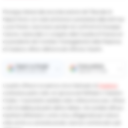
Prosegue dinanzi alla seconda sezione del Tribunale di
Napoli Nord, con sede ad Aversa e presieduta dalla dott.ssa
Lucia Ferraro, il processo penale nei confronti di Giuseppe
Carione, maresciallo in congedo della Guardia di Finanza ed
ex presidente del Comitato Festeggiamenti della Madonna
di Casaluce, difeso dall’avvocato Alfonso Quarto.
Seguici su Google
Fonte preferita
→
→
Ricevi le nostre notizie
Aggiungici su Google
La parte offesa è un parroco di un Santuario di
Casaluce
,
costituitosi parte civile con gli avvocati Raffaele e Gaetano
Crisileo. Il sacerdote sarebbe stato vittima di accuse, offese
e atti di stalking da parte dell’ex militare, che avrebbe diffuso
manifesti diffamatori contro di lui, affiggendoli per tutta la
città, anche su serrande private, esercizi commerciali e pali