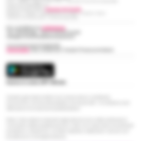
R.O.C.: 030531 - Reg. N. 1301/ 2016 - Tribunale Torre Annunziata (NA)
Partita IVA IT08642881216
Direttore Responsabile:
Giuseppe Del Gaudio
Redazioni : Scafati / Castellammare di Stabia / Caserta / Sarno
Indirizzo Via Sardoncelli 115 Boscoreale (NA)
Per contattare la
redazione
:
Tel / Whatsapp : 334.12.78.004 email:
web@cronachedellacampania.it
Concessionaria Pubblicità
Vivimedia
| Sky | Addendo | Teads | Presscommtech
Scarica la nostra APP Ufficiale
Questo giornale inoltre non riceve alcun contributo
economico né da enti pubblici né da privati . Si sostiene solo
attraverso le inserzioni pubblicitarie.
Nota: I link esterni indicati negli articoli sono stati verificati al
momento della pubblicazione. Il sito non risponde di eventuali
problemi o disservizi: si invita l’utente a utilizzare i servizi con
prudenza e consapevolezza.