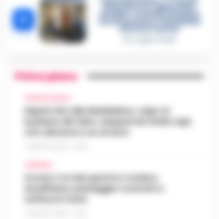
diventare la regina delle
vendite»: le intercettazioni
5
che incastrano i fedelissimi
del boss Carolei
24 Luglio 2026
Primo piano
CRONACA NAPOLI
Napoli, bitz alla Maddalena, colpo al
business del falso: sequestrati 3mila capi,
otto denunce e un arresto
7 AGOSTO 2026 - 22:19
CAMPANIA
Scontro tra due gozzi in Costiera
Amalfitana, passeggeri costretti a
tuffarsi in mare
7 AGOSTO 2026 - 19:24