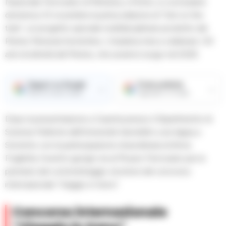
Nazionale Ferroviario di Pietrarsa, a Portici, si concluderà
domenica 10 novembre la prima edizione di “Get on the
train”, un progetto speciale multidisciplinare prodotto dal
Premio Penisola Sorrentina. L’iniziativa mira a celebrare i 30
anni di attività del Premio, che avranno luogo nel 2025.
Seguici su Google
Fonte preferita
→
→
Ricevi le nostre notizie
Aggiungici su Google
Dopo la presentazione a Caserta presso il Dipartimento di
Scienze Politiche dell’Università Vanvitelli e una tappa a
Sorrento con la partecipazione straordinaria di Anna
Foglietta, l’evento giunge ora al Museo Ferroviario per la
premiere del cortometraggio vincitore del concorso
internazionale “Viaggio in treno”.
Concorso internazionale