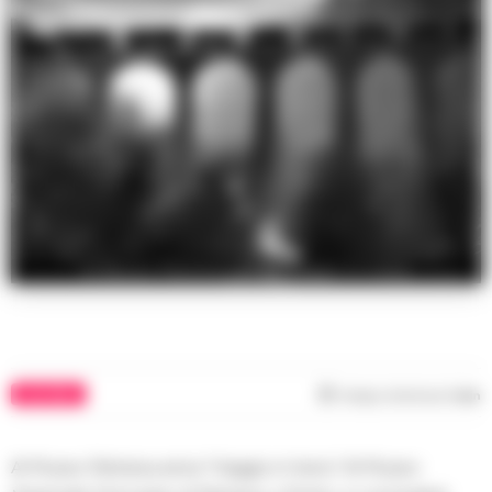
Al Museo Pietrarsa arriva Viaggio in treno
CULTURA
Tempo di lettura
1
min
Al Museo Pietrarsa arriva “Viaggio in treno” Al Museo