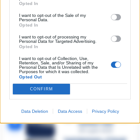
Opted In
🔥 Più letti della settimana
I want to opt-out of the Sale of my
Personal Data.
Carabiniere casertano suicida
Opted In
in Liguria: anche la Procura
1
militare indaga per
I want to opt-out of processing my
istigazione
Personal Data for Targeted Advertising.
27 Luglio 2026
Opted In
Omicidio Luca Esposito, la
I want to opt-out of Collection, Use,
confessione dell’assassino:
2
Retention, Sale, and/or Sharing of my
«L’ho ucciso per punizione»
Personal Data that Is Unrelated with the
26 Luglio 2026
Purposes for which it was collected.
Opted Out
Castellammare, omicidio
Tommasino, il pentito accusa:
CONFIRM
3
«Fu eliminato per proteggere
un intoccabile»
24 Luglio 2026
Data Deletion
Data Access
Privacy Policy
Castellammare, il registro
segreto delle determine che
4
«nutriva» i clan
28 Luglio 2026
Castellammare, «Ti faccio