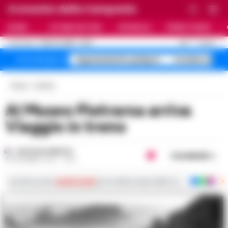
Cronache della Campania
HOME
ULTIME NOTIZIE
CRONACA
PRIMO PIANO
C
28.7
NAPOLI
7 AGOSTO 2026 - 22:19
AGGIORNAMENTO :
Superenalotto jackpot
Costiera Amal
Temi del giorno
Home
Cultura
Al Museo Pietrarsa arriva
Viaggio in treno
GUSTAVO GENTILE
Condividi
8 NOVEMBRE 2024 - 12:42
Iscriviti ai nostri
canali social
per le ultime notizie dalla Campania con notizi