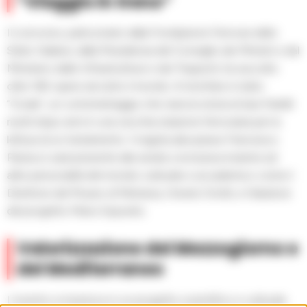
“Viaggio in treno”
Il concorso, patrocinato dalla Fondazione Ferrovie dello
Stato Italiane, dalla Presidenza del Consiglio dei Ministri e dal
Ministero delle Infrastrutture e dei Trasporti, ha raccolto
oltre 160 opere da tutto il mondo. A trionfare è stato
“Cicale”, un cortometraggio che narra la storia di due fratelli
riuniti dopo anni in una vecchia stazione ferroviaria per la
lettura di un testamento. Il regista abruzzese Francesco
Paolucci sarà presente alla serata conclusiva insieme ad
altre personalità del mondo culturale e accademico come il
Direttore del Museo di Pietrarsa, Oreste Orvitti, e l’ideatore
del progetto Mario Esposito.
Valorizzazione del Mezzogiorno e
del Mediterraneo
L’evento si inserisce in un progetto scientifico e culturale