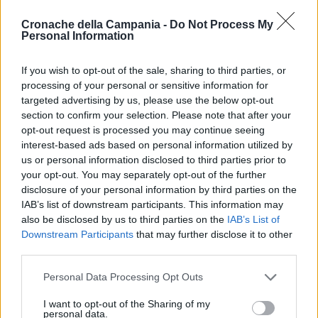
volto a valorizzare il Mezzogiorno e il Mediterraneo anche
Cronache della Campania -
Do Not Process My
attraverso il viaggio in treno. L’immagine ufficiale del
Personal Information
progetto è una fotografia del siciliano Giuseppe Leone,
scelta per il suo forte impatto evocativo. La foto ritrae un
If you wish to opt-out of the sale, sharing to third parties, or
treno con locomotiva a vapore su un ponte, con Ragusa
processing of your personal or sensitive information for
targeted advertising by us, please use the below opt-out
Ibla sullo sfondo, ed era già stata utilizzata da Bompiani per
section to confirm your selection. Please note that after your
la copertina del libro “Il Viaggio in Italia” di Guido Piovene. La
opt-out request is processed you may continue seeing
manifestazione si preannuncia come un importante ponte
interest-based ads based on personal information utilized by
tra cultura, spazio e tempo, celebrando il fascino
us or personal information disclosed to third parties prior to
your opt-out. You may separately opt-out of the further
intramontabile del viaggio ferroviario.
disclosure of your personal information by third parties on the
IAB’s list of downstream participants. This information may
also be disclosed by us to third parties on the
IAB’s List of
TAGS
Museo pietrarsa
Downstream Participants
that may further disclose it to other
third parties.
Personal Data Processing Opt Outs
Lascia un commento
I want to opt-out of the Sharing of my
personal data.