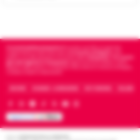
Cronachedellacampania.it
fondato nel 2015, è il giornale
indipendente di riferimento per le
Cronache di Napoli
, sulla
politica, sui fatti del giorno e le storie della
Campania
.
Tra i primi
giornali digitali in Campania
segue anche le notizie il calcio
Napoli e dello sport in Campania. Racconta la Cronaca di Napoli,
Caserta, Avellino e Benevento.
ARCHIVIO
CHI SIAMO – LA REDAZIONE
FACT CHECKING
COLLABORA
Editore
CRONACHE DELLA CAMPANIA