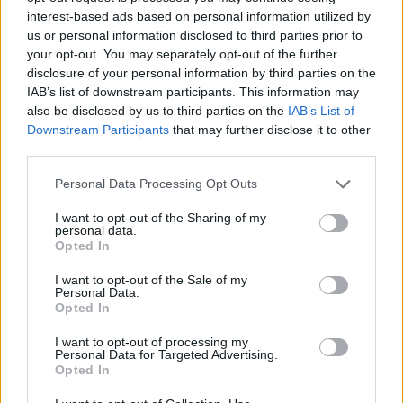
interest-based ads based on personal information utilized by
Lascia un commento
us or personal information disclosed to third parties prior to
your opt-out. You may separately opt-out of the further
disclosure of your personal information by third parties on the
IAB’s list of downstream participants. This information may
🔥 Più letti della settimana
also be disclosed by us to third parties on the
IAB’s List of
Downstream Participants
that may further disclose it to other
Carabiniere casertano suicida
third parties.
in Liguria: anche la Procura
1
militare indaga per
istigazione
Personal Data Processing Opt Outs
27 Luglio 2026
I want to opt-out of the Sharing of my
Omicidio Luca Esposito, la
personal data.
confessione dell’assassino:
Opted In
2
«L’ho ucciso per punizione»
26 Luglio 2026
I want to opt-out of the Sale of my
Personal Data.
Castellammare, omicidio
Opted In
Tommasino, il pentito accusa:
3
«Fu eliminato per proteggere
I want to opt-out of processing my
un intoccabile»
Personal Data for Targeted Advertising.
24 Luglio 2026
Opted In
Castellammare, il registro