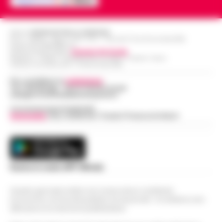
Editore
CRONACHE DELLA CAMPANIA
R.O.C.: 030531 - Reg. N. 1301/ 2016 - Tribunale Torre Annunziata (NA)
Partita IVA IT08642881216
Direttore Responsabile:
Giuseppe Del Gaudio
Redazioni : Scafati / Castellammare di Stabia / Caserta / Sarno
Indirizzo Via Sardoncelli 115 Boscoreale (NA)
Per contattare la
redazione
:
Tel / Whatsapp : 334.12.78.004 email:
web@cronachedellacampania.it
Concessionaria Pubblicità
Vivimedia
| Sky | Addendo | Teads | Presscommtech
Scarica la nostra APP Ufficiale
Questo giornale inoltre non riceve alcun contributo
economico né da enti pubblici né da privati . Si sostiene solo
attraverso le inserzioni pubblicitarie.