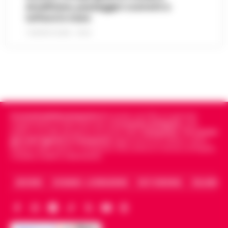
Amalfitana, passeggeri costretti a
tuffarsi in mare
7 AGOSTO 2026 - 19:24
Cronachedellacampania.it
fondato nel 2015, è il giornale
indipendente di riferimento per le
Cronache di Napoli
, sulla
politica, sui fatti del giorno e le storie della
Campania
.
Tra i primi
giornali digitali in Campania
segue anche le notizie il calcio
Napoli e dello sport in Campania. Racconta la Cronaca di Napoli,
Caserta, Avellino e Benevento.
ARCHIVIO
CHI SIAMO – LA REDAZIONE
FACT CHECKING
COLLABORA