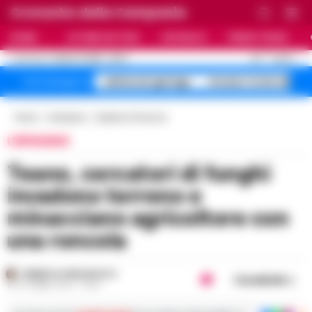
Cronache della Campania
HOME
ULTIME NOTIZIE
CRONACA
PRIMO PIANO
C
30
NAPOLI
8 AGOSTO 2026 - 09:27
AGGIORNAMENTO :
salme nei garage
Arzano Corte dei
Temi del giorno
Home
Campania
Caserta e Provincia
L'EPISODIO
Teano, cercatori di funghi
invadono terreno e
minacciano agricoltore con
una roncola
FEDERICA ANNUNZIATA
Condividi
15 OTTOBRE 2024 - 18:44