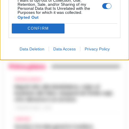
I want to opt-out of Collection, Use,
segreto delle determine che
4
Retention, Sale, and/or Sharing of my
«nutriva» i clan
Personal Data that Is Unrelated with the
Purposes for which it was collected.
28 Luglio 2026
Opted Out
Castellammare, «Ti faccio
diventare la regina delle
CONFIRM
vendite»: le intercettazioni
5
che incastrano i fedelissimi
del boss Carolei
24 Luglio 2026
Data Deletion
Data Access
Privacy Policy
Primo piano
CRONACA NAPOLI
Napoli, bitz alla Maddalena, colpo al
business del falso: sequestrati 3mila capi,
otto denunce e un arresto
7 AGOSTO 2026 - 22:19
CAMPANIA
Scontro tra due gozzi in Costiera