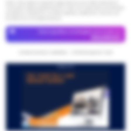
Nota: I link esterni indicati negli articoli sono stati verificati al
momento della pubblicazione. Il sito non risponde di eventuali
problemi o disservizi: si invita l’utente a utilizzare i servizi con
prudenza e consapevolezza.
Dove specifico, le immagini sono fornite da
Depositphotos
CRONACHE DELLA CAMPANIA - COPYRIGHT@2014-2026
PUBBLICITA