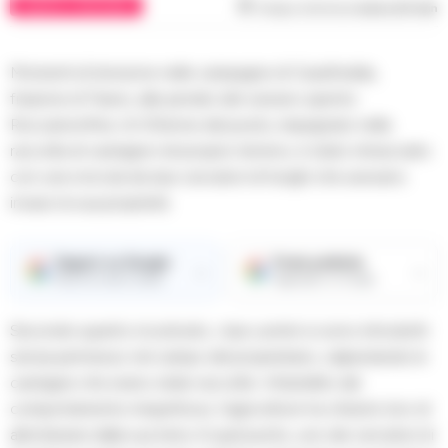
CASERTA E PROVINCIA
Tempo di lettura
meno di 1
min
Momenti di tensione nelle campagne di Casafredda,
frazione di Teano, alle pendici del vulcano spento
Roccamonfina. Un 50enne del posto, impegnato nella
raccolta di castagne nel proprio terreno, è stato minacciato
con una roncola da due cercatori di funghi che avevano
invaso la sua proprietà.
Seguici su Google
Fonte preferita
→
→
Ricevi le nostre notizie
Aggiungici su Google
Secondo quanto ricostruito, i due uomini si sono introdotti
senza permesso nel campo del proprietario, calpestando le
castagne che erano state raccolte. Infastidito dal
comportamento irrispettoso, l’agricoltore ha chiesto loro di
allontanarsi dalla sua terra. A quel punto, uno dei cercatori di