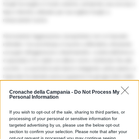
funghi ha reagito in modo violento, estraendo una roncola, il
tipico falcetto utilizzato per raccogliere funghi, e
minacciando l’uomo.
Nonostante l’aggressione, il proprietario non si è lasciato
intimidire. Con prontezza, è riuscito a difendersi, sferzando
un pugno all’aggressore e disarmandolo. La lama dell’arma si
è spezzata e ha colpito un albero vicino, mettendo fine allo
scontro. Le autorità locali stanno indagando sull’accaduto, e
l’episodio ha destato preoccupazione tra gli agricoltori della
zona, sempre più spesso alle prese con episodi simili di
Cronache della Campania -
Do Not Process My
invasione delle loro proprietà durante la stagione della
Personal Information
raccolta di funghi.
If you wish to opt-out of the sale, sharing to third parties, or
processing of your personal or sensitive information for
TAGS
CronacheNews
Minacce
Teano
targeted advertising by us, please use the below opt-out
section to confirm your selection. Please note that after your
opt-out request is processed you may continue seeing