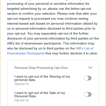
processing of your personal or sensitive information for
riguarda la Nazionale, Gaetano mantiene i piedi per
targeted advertising by us, please use the below opt-out
terra:
“Ogni tanto ci penso, ma non è un’ossessione.
section to confirm your selection. Please note that after your
opt-out request is processed you may continue seeing
interest-based ads based on personal information utilized by
Se un giorno dovesse arrivare la chiamata del CT,
us or personal information disclosed to third parties prior to
sarà un piacere”.
your opt-out. You may separately opt-out of the further
disclosure of your personal information by third parties on the
IAB’s list of downstream participants. This information may
Concludendo,
Gaetano
ha rivolto uno sguardo alla
also be disclosed by us to third parties on the
IAB’s List of
Downstream Participants
that may further disclose it to other
prossima sfida contro il Napoli, una partita che per
third parties.
lui ha un sapore speciale:
“Sarà una gara bellissima,
Personal Data Processing Opt Outs
difficile e fisica.Per me sarà speciale, perché
giocherò contro la squadra della mia città, del mio
I want to opt-out of the Sharing of my
personal data.
cuore.
Opted In
I want to opt-out of the Sale of my
Il Napoli con mister Conte ha cambiato modo di
Personal Data.
Opted In
giocare, ora sono più aggressivi, ma anche noi