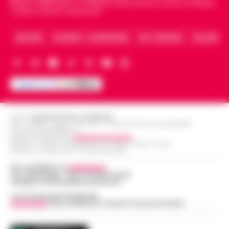
Napoli e dello sport in Campania. Racconta la Cronaca di Napoli,
Caserta, Avellino e Benevento.
ARCHIVIO
CHI SIAMO – LA REDAZIONE
FACT CHECKING
COLLABORA
Editore
CRONACHE DELLA CAMPANIA
R.O.C.: 030531 - Reg. N. 1301/ 2016 - Tribunale Torre Annunziata (NA)
Partita IVA IT08642881216
Direttore Responsabile:
Giuseppe Del Gaudio
Redazioni : Scafati / Castellammare di Stabia / Caserta / Sarno
Indirizzo Via Sardoncelli 115 Boscoreale (NA)
Per contattare la
redazione
:
Tel / Whatsapp : 334.12.78.004 email:
web@cronachedellacampania.it
Concessionaria Pubblicità
Vivimedia
| Sky | Addendo | Teads | Presscommtech