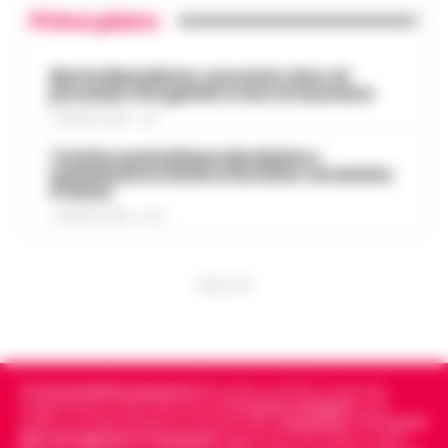
Primo piano
Morte Maradona, racconto choc al
processo: Era gonfio e non si muoveva
7 AGOSTO 2026 - 17:11
Turista australiana derubata e
molestata in hotel a Sorrento: arrestato
37enne
7 AGOSTO 2026 - 15:27
PUBBLICITA
Cronachedellacampania.it
fondato nel 2015, è il giornale
indipendente di riferimento per le
Cronache di Napoli
, sulla
politica, sui fatti del giorno e le storie della
Campania
.
Tra i primi
giornali digitali in Campania
segue anche le notizie il calcio