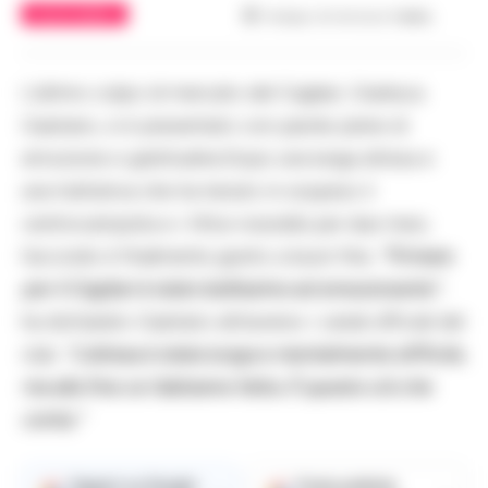
CALCIO NAPOLI
Tempo di lettura
1
min.
L’ultimo colpo di mercato del Cagliari, Gianluca
Gaetano, si è presentato con parole piene di
emozione e gratitudine.Dopo una lunga attesa e
una trattativa che ha tenuto in sospeso il
centrocampista e i tifosi rossoblù per due mesi,
l’accordo è finalmente giunto a buon fine.
“Firmare
per il Cagliari è stato bellissimo ed emozionante”
,
ha dichiarato Gaetano attraverso i canali ufficiali del
club.
“L’attesa è stata lunga e mentalmente difficile,
ma alla fine ce l’abbiamo fatta. È questo ciò che
conta.”
Seguici su Google
Fonte preferita