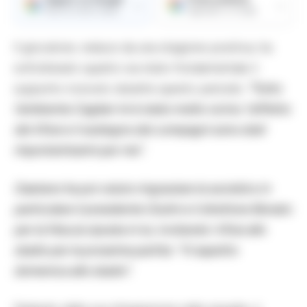
→
→
Ricevi le nostre notizie
Aggiungici su Google
Il giocatore, reduce da una stagione positiva, ha
sottolineato quanto sia stato fondamentale il
supporto ricevuto durante questo periodo:
“Tutto
l’ambiente Cagliari mi è stato molto vicino: l’affetto
dei tifosi e il sostegno dei compagni sono stati
importantissimi per me”.
Gaetano ha poi voluto ringraziare la società e in
particolare il presidente Giulini e il direttore Bonato
per la fiducia riposta in lui, invitando i tifosi allo
stadio per la prossima partita: “Vi aspetto
domenica allo stadio”.