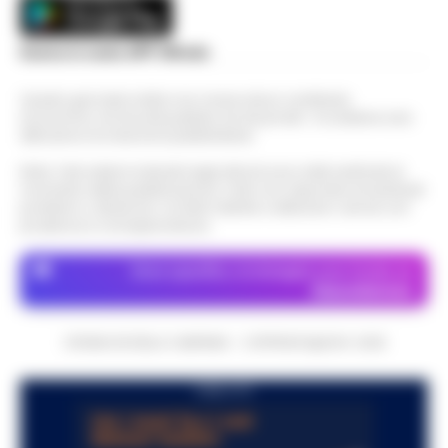
Scarica la nostra APP Ufficiale
Questo giornale inoltre non riceve alcun contributo
economico né da enti pubblici né da privati . Si sostiene solo
attraverso le inserzioni pubblicitarie.
Nota: I link esterni indicati negli articoli sono stati verificati al
momento della pubblicazione. Il sito non risponde di eventuali
problemi o disservizi: si invita l’utente a utilizzare i servizi con
prudenza e consapevolezza.
Dove specifico, le immagini sono fornite da
Depositphotos
CRONACHE DELLA CAMPANIA - COPYRIGHT@2014-2026
PUBBLICITA