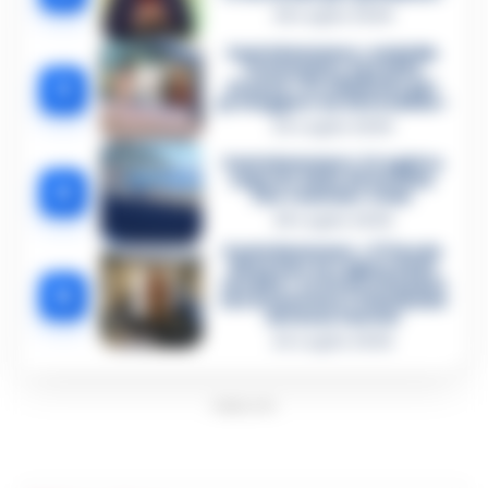
26 Luglio 2026
Castellammare, omicidio
Tommasino, il pentito
3
accusa: «Fu eliminato per
proteggere un intoccabile»
24 Luglio 2026
Castellammare, il registro
segreto delle determine
4
che «nutriva» i clan
28 Luglio 2026
Castellammare, «Ti faccio
diventare la regina delle
vendite»: le intercettazioni
5
che incastrano i fedelissimi
del boss Carolei
24 Luglio 2026
PUBBLICITA