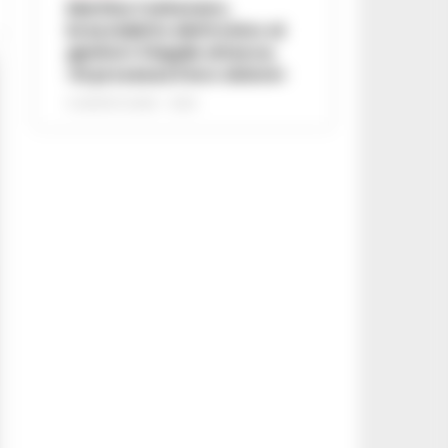
Martina Carbonaro,
braccialetto elettronico ai
genitori: il legale attacca,
«Si processa il loro dolore»
5 AGOSTO 2026 - 12:50