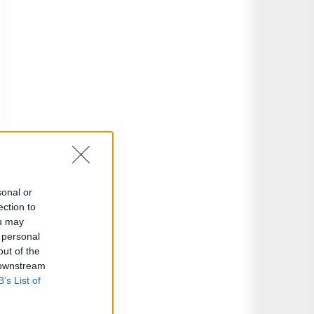
sonal or
ection to
ou may
 personal
out of the
 downstream
B’s List of