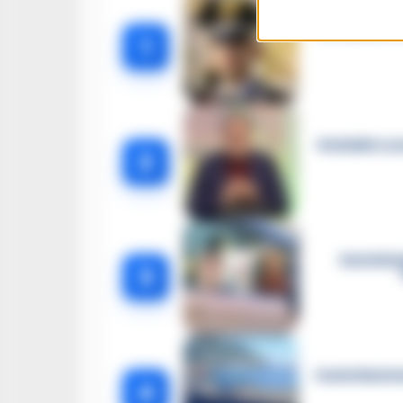
Carabiniere c
1
Omicidio Luc
2
Castella
3
Castellammar
4