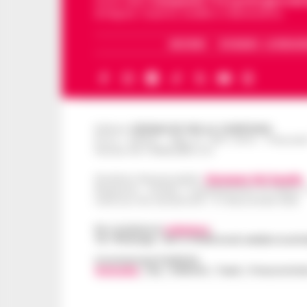
storie della
Campania
.
Tra i primi giornali
di Napoli, Caserta, Avellino e Benevento.
ARCHIVIO
CHI SIAMO – LA REDAZ
Editore
CRONACHE DELLA CAMPANIA
R.O.C.: 030531 - Reg. N. 1301/ 2016 - Tribuna
Partita IVA IT08642881216
Direttore Responsabile:
Giuseppe Del Gaudio
Redazioni : Scafati / Castellammare di Stabia 
Indirizzo Via Sardoncelli 115 Boscoreale (NA)
Per contattare la
redazione
:
Tel / Whatsapp : 334.12.78.004 email: web@cronache
Concessionaria Pubblicità
Vivimedia
| Sky | Addendo | Teads | Presscommte