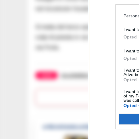
nel ricostruire l’esatta dinamica dell’ev
Persona
Si tratta del terzo episodio di violenza 
I want t
colpi di pistola in via Carbonara a Force
Opted 
via Foria.
I want t
Opted 
I want 
Advertis
TAGS
Accoltellato
Piscinola
Scamp
Opted 
I want t
of my P
Lasc
was col
Opted 
🔥 Più letti della settimana