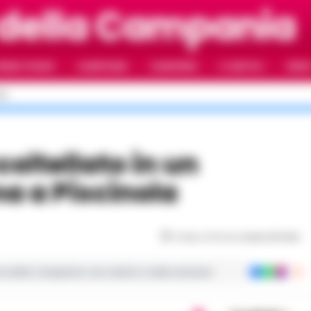
 della Campania
RIMO PIANO
CAMPANIA
CAMORRA
IL NAPOLI
VIDE
LI
na a Piscinola
Tempo di lettura
meno di 1
min
ie dalla Campania con notizie e video esclusivi