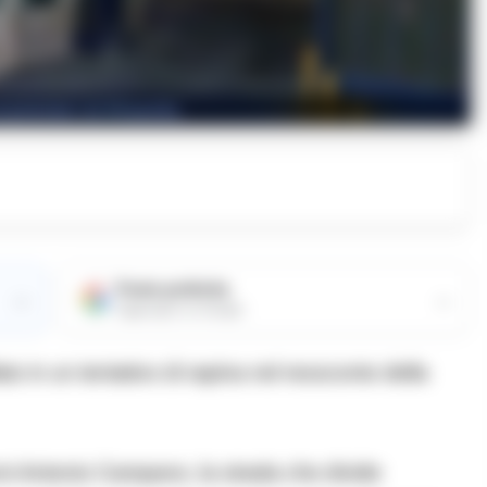
i pistoleri di Mianella
Fonte preferita
→
→
Aggiungici su Google
to in un tentativo di rapina nel resoconto della
nni Antonio Campano, la strada che divide