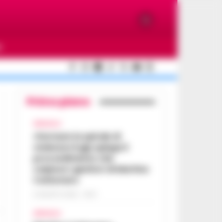
O
Primo piano
AFRAGOLA
«Fermare la spirale di
violenza»:il gip spiega il
provvedimento che
colpisce i genitori di Martina
Carbonaro
5 AGOSTO 2026 - 18:37
AFRAGOLA