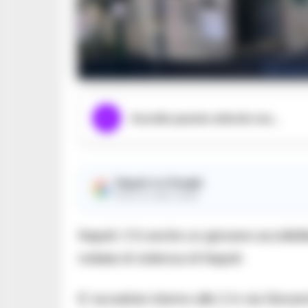
Caccia a
Ascolta questo articolo ora...
Seguici su Google
Ricevi le nostre notizie
Napoli. C’è anche un giovane accoltella
nottata di violenza di Napoli.
E’ accaduto intorno alle 2 in via Giova