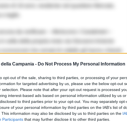
vane di 19 anni, residente nel quartiere Mercato,
e taglio.
ora da verificare – riferiscono i Carabinieri –
in sella della propria moto via Giovanni Antonio
conosciuti che armati di coltello gli hanno chiesto
della Campania -
Do Not Process My Personal Information
 lo hanno colpito con un coltello allo sterno. Il
to opt-out of the sale, sharing to third parties, or processing of your per
formation for targeted advertising by us, please use the below opt-out s
ell’ospedale Cto, è stato poi dimesso con una
r selection. Please note that after your opt-out request is processed y
eing interest-based ads based on personal information utilized by us or
disclosed to third parties prior to your opt-out. You may separately opt-
losure of your personal information by third parties on the IAB’s list of
a notte a Napoli
. This information may also be disclosed by us to third parties on the
IA
Participants
that may further disclose it to other third parties.
eri del Vomero intervenuti in ospedale e impegnati