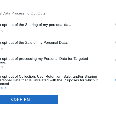
ento.
l Data Processing Opt Outs
nella notte a Napoli dopo il pregiudicato ferito a
o opt-out of the Sharing of my personal data.
lla e il
giovane ferito
sempre a colpi di pistola in
In
o opt-out of the Sale of my Personal Data.
In
to opt-out of processing my Personal Data for Targeted
ing.
ia
Succedeoggi
In
o opt-out of Collection, Use, Retention, Sale, and/or Sharing
ersonal Data that Is Unrelated with the Purposes for which it
ia un commento
lected.
Out
CONFIRM