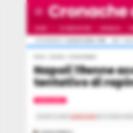
Cronache
HOME
ULTIME NOTIZIE
CRONACA
P
C
AGGIORNAMENTO :
5 AGOSTO 2026 - 21:55
26.4
NAPO
Home
Cronaca
Cronaca Napoli
Napoli 19enne accoltellato in un
tentativo di rapi
CRONACA NAPOLI
Iscriviti ai nostri
canali social
per le ultime notiz
ROSARIA FEDERICO