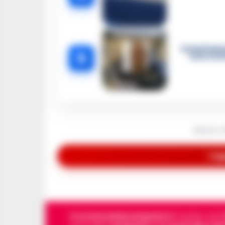
Castellamma
5
intercett
Nessun a
Legg
Cronachedellacampania.it
fondato nel 201