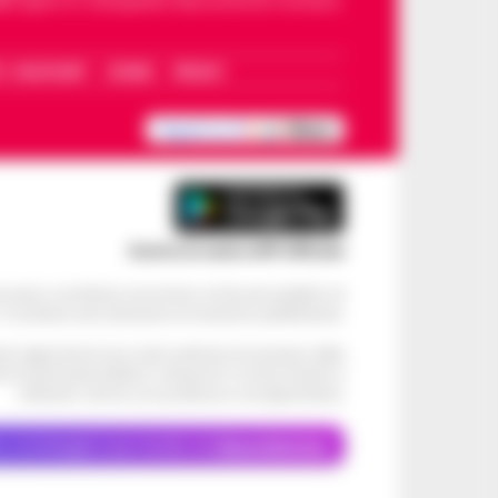
dello sport in Campania. Racconta la Cronaca
I – WHATSAPP
COOKIE
PRIVACY
Scarica la nostra APP Ufficiale
ve alcun contributo economico né da enti pubblici né
. Si sostiene solo attraverso le inserzioni pubblicitarie.
cati negli articoli sono stati verificati al momento della
di eventuali problemi o disservizi: si invita l’utente a
utilizzare i servizi con prudenza e consapevolezza.
o, le immagini sono fornite da
Depositphotos