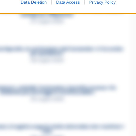
Data Deletion
Data Access
Privacy Policy
asertano suicida in Liguria: anche la Procura militare
indaga per istigazione
27 Luglio 2026
a Esposito, la confessione dell’assassino: «L’ho ucciso
per punizione»
26 Luglio 2026
mmare, omicidio Tommasino, il pentito accusa: «Fu
eliminato per proteggere un intoccabile»
24 Luglio 2026
e, il registro segreto delle determine che «nutriva» i
clan