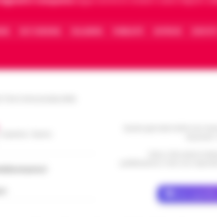
 digitali in Campania
segue anche le notizie il calcio Napoli e 
IONE
FACT CHECKING
COLLABORA
PUBBLICITÀ
NOTIFICHE
CONTATT
le Torre Annunziata (NA)
Questo giornale inoltre non rice
/ Caserta / Sarno
da privati 
Nota: I link esterni indi
pubblicazione. Il sito non risponde 
dellacampania.it
ch
Dove specific