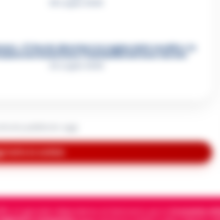
28 Luglio 2026
re, «Ti faccio diventare la regina delle vendite»: le
azioni che incastrano i fedelissimi del boss Carolei
24 Luglio 2026
rticolo pubblicato oggi.
i tutte le notizie
5, è il giornale indipendente di riferimento per le
Cronache di 