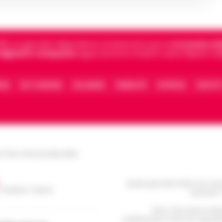
5, è il giornale indipendente di riferimento per le
Cronache di 
 digitali in Campania
segue anche le notizie il calcio Napoli e 
IONE
FACT CHECKING
COLLABORA
PUBBLICITÀ
NOTIFICHE
CONTATT
le Torre Annunziata (NA)
Questo giornale inoltre non rice
/ Caserta / Sarno
da privati 
Nota: I link esterni indi
pubblicazione. Il sito non risponde 