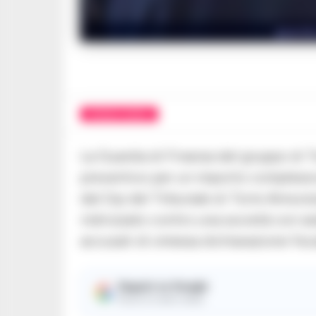
guardia
CRONACA NAPOLI
La Guardia di Finanza del gruppo di 
preventivo per un importo complessiv
dal Gip del Tribunale di Torre Annunzi
indirizzato contro una società con se
accusati di omessa dichiarazione fisc
Seguici su Google
Ricevi le nostre notizie