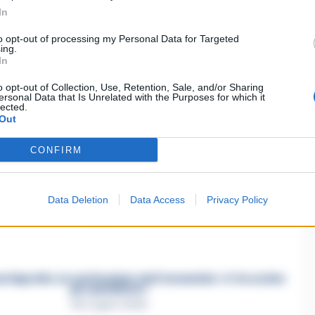
In
Succedeoggi
to opt-out of processing my Personal Data for Targeted
ing.
In
ia un commento
o opt-out of Collection, Use, Retention, Sale, and/or Sharing
ersonal Data that Is Unrelated with the Purposes for which it
lected.
Out
CONFIRM
asertano suicida in Liguria: anche la Procura militare
indaga per istigazione
Data Deletion
Data Access
Privacy Policy
27 Luglio 2026
a Esposito, la confessione dell’assassino: «L’ho ucciso
per punizione»
26 Luglio 2026