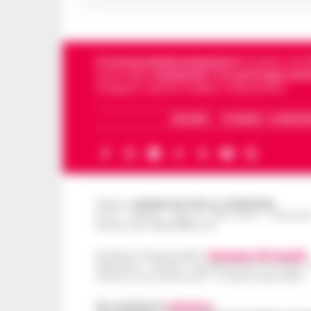
Cronachedellacampania.it
fondato nel 201
storie della
Campania
.
Tra i primi giornali
di Napoli, Caserta, Avellino e Benevento.
ARCHIVIO
CHI SIAMO – LA REDAZ
Editore
CRONACHE DELLA CAMPANIA
R.O.C.: 030531 - Reg. N. 1301/ 2016 - Tribuna
Partita IVA IT08642881216
Direttore Responsabile:
Giuseppe Del Gaudio
Redazioni : Scafati / Castellammare di Stabia 
Indirizzo Via Sardoncelli 115 Boscoreale (NA)
Per contattare la
redazione
: