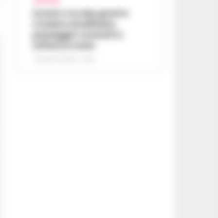
CAMPANIA
Scontro tra due gozzi in
Costiera Amalfitana,
passeggeri costretti a
tuffarsi in mare
7 AGOSTO 2026 - 19:24