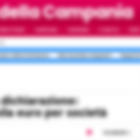
 della Campania
RIMO PIANO
CAMPANIA
CAMORRA
IL NAPOLI
VIDE
OLI
vano milioni fantasma
falso business sequestri
Sequestr
la euro per società
Condividi