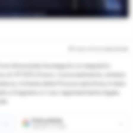
 di finanza di napoli
Tempo di lettura
meno di 1
min
Torre Annunziata ha eseguito un sequestro
o di 377.670,13 euro. Il provvedimento, emesso
ata su richiesta della Procura oplontina, è stato
de a Gragnano e il suo rappresentante legale,
ale.
Fonte preferita
→
→
Aggiungici su Google