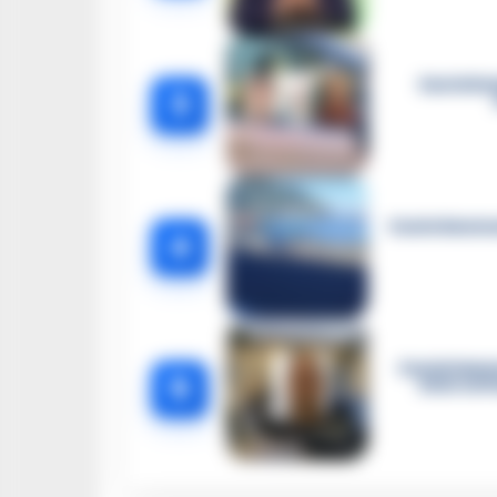
Castella
3
Castellammar
4
Castellamma
5
intercett