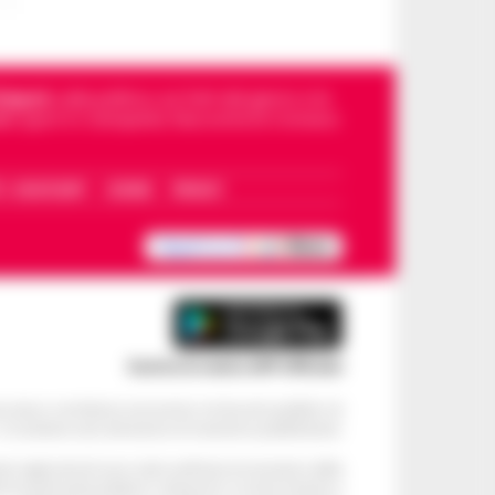
Napoli
, sulla politica, sui fatti del giorno e le
dello sport in Campania. Racconta la Cronaca
I – WHATSAPP
COOKIE
PRIVACY
Scarica la nostra APP Ufficiale
ve alcun contributo economico né da enti pubblici né
. Si sostiene solo attraverso le inserzioni pubblicitarie.
cati negli articoli sono stati verificati al momento della
di eventuali problemi o disservizi: si invita l’utente a