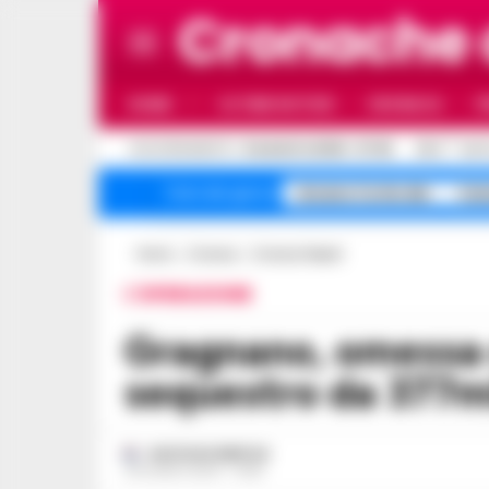
Cronache
HOME
ULTIME NOTIZIE
CRONACA
P
C
AGGIORNAMENTO :
8 AGOSTO 2026 - 07:36
25.4
NAP
Arzano Corte dei
Cai
Temi del giorno
Home
Cronaca
Cronaca Napoli
L'OPERAZIONE
Gragnano, omessa dichiarazione:
sequestro da 377mi
GUSTAVO GENTILE
24 LUGLIO 2024 - 10:55