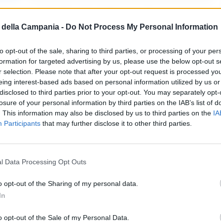
ompagnia della Guardia di Finanza di
della Campania -
Do Not Process My Personal Information
o gli anni di imposta dal 2018 al 2023. Le
à, attiva nel settore delle campagne
to opt-out of the sale, sharing to third parties, or processing of your per
 le dichiarazioni IVA per tre anni consecutivi. In
formation for targeted advertising by us, please use the below opt-out s
r selection. Please note that after your opt-out request is processed y
 dovuta era pari a 233.577,86 euro, per il 2021
eing interest-based ads based on personal information utilized by us or
ammontava a 65.862,39 euro.
disclosed to third parties prior to your opt-out. You may separately opt-
losure of your personal information by third parties on the IAB’s list of
. This information may also be disclosed by us to third parties on the
IA
 e quindi indebitamente sottratte all’Erario è di
Participants
that may further disclose it to other third parties.
stato emesso il sequestro preventivo. Durante
almente in corso, le Fiamme Gialle
ietarie e disponibilità finanziarie riconducibili
l Data Processing Opt Outs
, il cui valore complessivo è ancora in fase di
o opt-out of the Sharing of my personal data.
In
o opt-out of the Sale of my Personal Data.