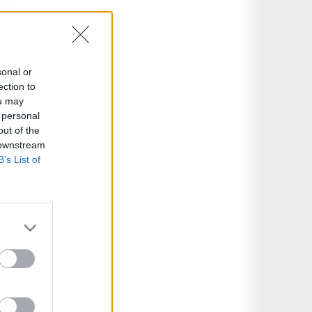
sonal or
ection to
ou may
 personal
out of the
 downstream
B’s List of