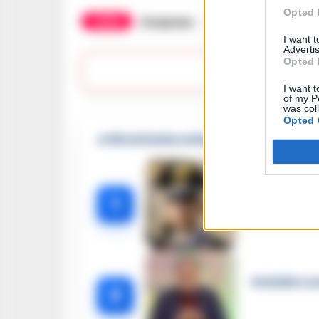
Opted 
TAGS
Gragnano
Sequestro
Società
I want 
Advertis
Opted 
Lasc
I want t
of my P
was col
Opted 
🔥 Più letti della settimana
Carabiniere c
1
Omicidio Luc
2