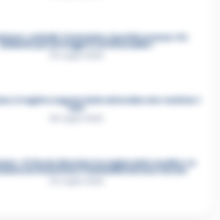
mmare, omicidio Tommasino, il pentito accusa: «Fu
eliminato per proteggere un intoccabile»
24 Luglio 2026
e, il registro segreto delle determine che «nutriva» i
clan
28 Luglio 2026
re, «Ti faccio diventare la regina delle vendite»: le
azioni che incastrano i fedelissimi del boss Carolei
24 Luglio 2026