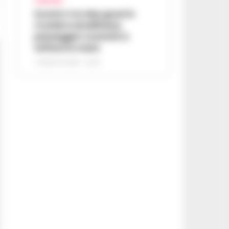
CAMPANIA
Scontro tra due gozzi in
Costiera Amalfitana,
passeggeri costretti a
tuffarsi in mare
7 AGOSTO 2026 - 19:24