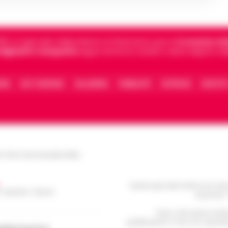
5, è il giornale indipendente di riferimento per le
Cronache di 
 digitali in Campania
segue anche le notizie il calcio Napoli e 
IONE
FACT CHECKING
COLLABORA
PUBBLICITÀ
NOTIFICHE
CONTATT
le Torre Annunziata (NA)
Questo giornale inoltre non rice
/ Caserta / Sarno
da privati 
Nota: I link esterni indi
pubblicazione. Il sito non risponde 