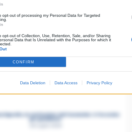
In
Patente
Succedeoggi
Tangenziale
to opt-out of processing my Personal Data for Targeted
ing.
In
ia un commento
o opt-out of Collection, Use, Retention, Sale, and/or Sharing
ersonal Data that Is Unrelated with the Purposes for which it
lected.
Out
CONFIRM
asertano suicida in Liguria: anche la Procura militare
indaga per istigazione
Data Deletion
Data Access
Privacy Policy
27 Luglio 2026
a Esposito, la confessione dell’assassino: «L’ho ucciso
per punizione»
26 Luglio 2026