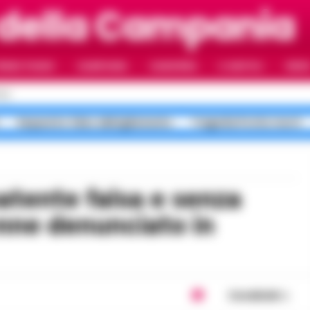
 della Campania
RIMO PIANO
CAMPANIA
CAMORRA
IL NAPOLI
VIDE
OLI
Sequestro falso abbigliamento
Tragedia Portici morti
nne denunciato in
Condividi