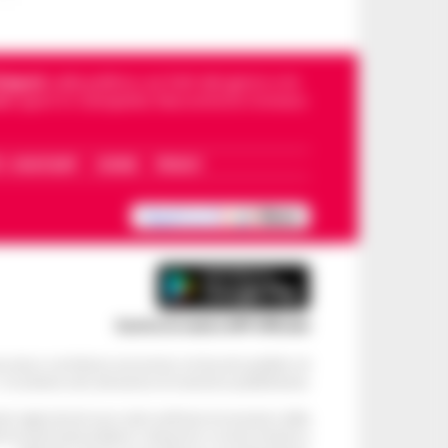
Napoli
, sulla politica, sui fatti del giorno e le
dello sport in Campania. Racconta la Cronaca
I – WHATSAPP
COOKIE
PRIVACY
Scarica la nostra APP Ufficiale
ve alcun contributo economico né da enti pubblici né
. Si sostiene solo attraverso le inserzioni pubblicitarie.
cati negli articoli sono stati verificati al momento della
di eventuali problemi o disservizi: si invita l’utente a