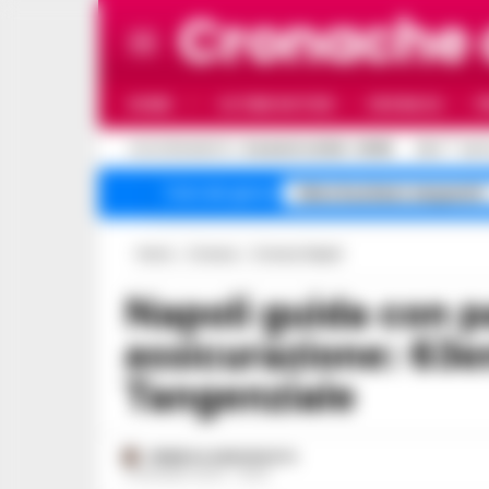
Cronache
HOME
ULTIME NOTIZIE
CRONACA
P
C
AGGIORNAMENTO :
8 AGOSTO 2026 - 05:55
25.4
NAP
falso business sequestri
Temi del giorno
Home
Cronaca
Cronaca Napoli
Napoli guida con patente falsa e senza
assicurazione: 63e
Tangenziale
FEDERICA ANNUNZIATA
14 GIUGNO 2024 - 16:20