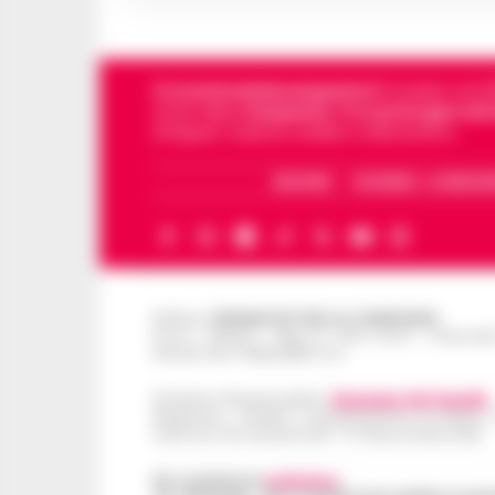
Cronachedellacampania.it
fondato nel 201
storie della
Campania
.
Tra i primi giornali
di Napoli, Caserta, Avellino e Benevento.
ARCHIVIO
CHI SIAMO – LA REDAZ
Editore
CRONACHE DELLA CAMPANIA
R.O.C.: 030531 - Reg. N. 1301/ 2016 - Tribuna
Partita IVA IT08642881216
Direttore Responsabile:
Giuseppe Del Gaudio
Redazioni : Scafati / Castellammare di Stabia 
Indirizzo Via Sardoncelli 115 Boscoreale (NA)
Per contattare la
redazione
: