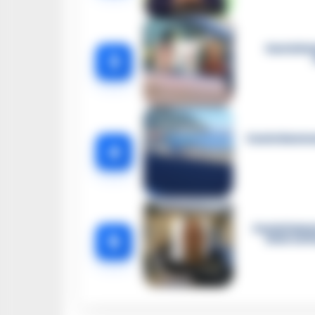
Castella
3
Castellammar
4
Castellamma
5
intercett