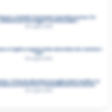
mmare, omicidio Tommasino, il pentito accusa: «Fu
eliminato per proteggere un intoccabile»
24 Luglio 2026
e, il registro segreto delle determine che «nutriva» i
clan
28 Luglio 2026
re, «Ti faccio diventare la regina delle vendite»: le
azioni che incastrano i fedelissimi del boss Carolei
24 Luglio 2026