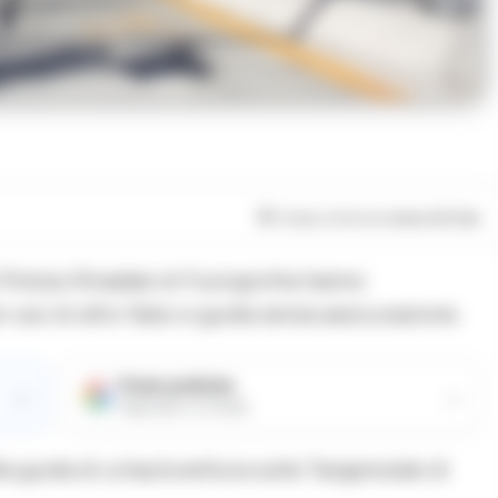
Tempo di lettura
meno di 1
min
 Polizia Stradale di Fuorigrotta hanno
uso di atto falso e guida senza assicurazione.
Fonte preferita
→
→
Aggiungici su Google
a guida di un’autovettura sulla Tangenziale di