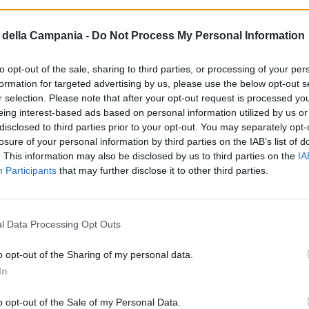
della Campania -
Do Not Process My Personal Information
ine, gli agenti hanno notato alcune anomalie
nducente. La patente presentava diverse
to opt-out of the sale, sharing to third parties, or processing of your per
ndenti a quelle autentiche e imperfezioni di
formation for targeted advertising by us, please use the below opt-out s
r selection. Please note that after your opt-out request is processed y
eing interest-based ads based on personal information utilized by us or
disclosed to third parties prior to your opt-out. You may separately opt-
 che la
patente
era non solo contraffatta, ma
losure of your personal information by third parties on the IAB’s list of
. This information may also be disclosed by us to third parties on the
IA
ente di guida già lo scorso anno.
Participants
that may further disclose it to other third parties.
ità Giudiziaria per uso di atto falso. La patente
omo è stato inoltre sanzionato per guida senza
l Data Processing Opt Outs
va per un totale di 5.966 euro. Infine, il veicolo
o opt-out of the Sharing of my personal data.
istrativo.
In
o opt-out of the Sale of my Personal Data.