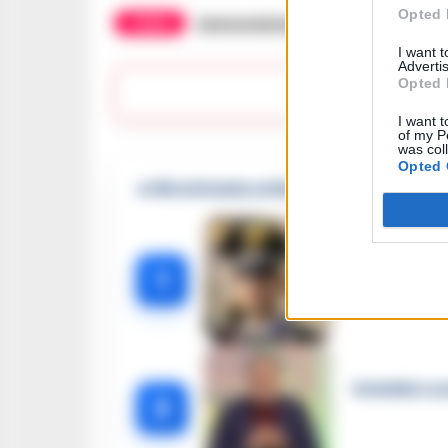
Opted 
TAGS
Assicurazione
CronacheNews
I want 
Advertis
Opted 
Lasc
I want t
of my P
was col
Opted 
🔥 Più letti della settimana
Carabiniere c
1
Omicidio Luc
2