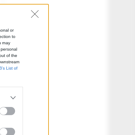
sonal or
ection to
ou may
 personal
out of the
 downstream
B’s List of