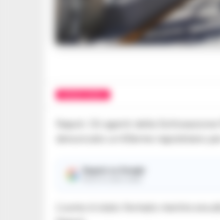
CRONACA NAPOLI
Napoli. Gli agenti della Sottosezione
denunciato un 63enne napoletano per 
Seguici su Google
Ricevi le nostre notizie
L’uomo è stato fermato mentre era all