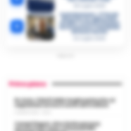
28 Luglio 2026
Castellammare, «Ti faccio
diventare la regina delle
vendite»: le intercettazioni
5
che incastrano i fedelissimi
del boss Carolei
24 Luglio 2026
PUBBLICITA
Primo piano
Rc Auto, il bluff delle targhe polacche: ai
napoletani arriva il conto da 5 milioni
9 AGOSTO 2026 - 06:20
Campi Flegrei, oltre 2mila persone
ancora fuori casa: a Pozzuoli 813