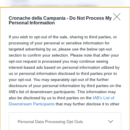
CALCIO
Il calcio, passione vera di Silvio
Berlusconi: creò il Milan più vincente
Cronache della Campania -
Do Not Process My
Personal Information
12/06/2023 12:50
If you wish to opt-out of the sale, sharing to third parties, or
processing of your personal or sensitive information for
Paqueta ha risposto con fermezza alle accuse:
targeted advertising by us, please use the below opt-out
“Nego completamente le accuse e lotterò con ogni
section to confirm your selection. Please note that after your
opt-out request is processed you may continue seeing
respiro per riabilitare il mio nome”.
Il brasiliano ha
interest-based ads based on personal information utilized by
giocato dal gennaio 2019 al 2020 in Italia, al Milan,
us or personal information disclosed to third parties prior to
your opt-out. You may separately opt-out of the further
che lo acquistò dal Flamengo per la cifra record di
disclosure of your personal information by third parties on the
35 milioni di euro circa più bonus.
IAB’s list of downstream participants. This information may
also be disclosed by us to third parties on the
IAB’s List of
Downstream Participants
that may further disclose it to other
third parties.
TAGS
CronacheNews
Inghilterra
Milan
Personal Data Processing Opt Outs
Lascia un commento