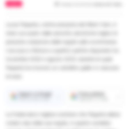
CALCIO
Tempo di lettura
meno di 1
min.
Lucas Paqueta, centrocampista del West Ham, è
stato accusato dalle autorità calcistiche inglesi di
presunta violazione delle regole sulle scommesse.
L’accusa si riferisce a quattro partite disputate tra
novembre 2022 e agosto 2023, durante le quali
Paqueta ha ricevuto un cartellino giallo in ciascuna
di esse.
Seguici su Google
Fonte preferita
→
→
Ricevi le nostre notizie
Aggiungici su Google
La Federcalcio inglese sostiene che Paqueta abbia
violato due delle sue regole, in quanto avrebbe