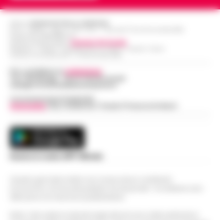
Editore
CRONACHE DELLA CAMPANIA
R.O.C.: 030531 - Reg. N. 1301/ 2016 - Tribunale Torre Annunziata (NA)
Partita IVA IT08642881216
Direttore Responsabile:
Giuseppe Del Gaudio
Redazioni : Scafati / Castellammare di Stabia / Caserta / Sarno
Indirizzo Via Sardoncelli 115 Boscoreale (NA)
Per contattare la
redazione
:
Tel / Whatsapp : 334.12.78.004 email:
web@cronachedellacampania.it
Concessionaria Pubblicità
Vivimedia
| Sky | Addendo | Teads | Presscommtech
Scarica la nostra APP Ufficiale
Questo giornale inoltre non riceve alcun contributo
economico né da enti pubblici né da privati . Si sostiene solo
attraverso le inserzioni pubblicitarie.
Nota: I link esterni indicati negli articoli sono stati verificati al