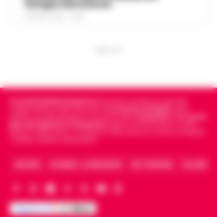
famiglie allontanate
8 AGOSTO 2026 - 22:56
PUBBLICITA
Cronachedellacampania.it
fondato nel 2015, è il giornale
indipendente di riferimento per le
Cronache di Napoli
, sulla
politica, sui fatti del giorno e le storie della
Campania
.
Tra i primi
giornali digitali in Campania
segue anche le notizie il calcio
Napoli e dello sport in Campania. Racconta la Cronaca di Napoli,
Caserta, Avellino e Benevento.
ARCHIVIO
CHI SIAMO – LA REDAZIONE
FACT CHECKING
COLLABORA