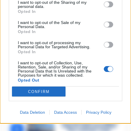
I want to opt-out of the Sharing of my
personal data.
Opted In
I want to opt-out of the Sale of my
🔥 Più letti della settimana
Personal Data.
Opted In
Carabiniere casertano
suicida in Liguria: anche la
I want to opt-out of processing my
1
Procura militare indaga per
Personal Data for Targeted Advertising.
istigazione
Opted In
27 Luglio 2026
I want to opt-out of Collection, Use,
Omicidio Luca Esposito, la
Retention, Sale, and/or Sharing of my
confessione dell’assassino:
Personal Data that Is Unrelated with the
2
«L’ho ucciso per punizione»
Purposes for which it was collected.
Opted Out
26 Luglio 2026
Castellammare, omicidio
CONFIRM
Tommasino, il pentito
3
accusa: «Fu eliminato per
proteggere un intoccabile»
24 Luglio 2026
Data Deletion
Data Access
Privacy Policy
Castellammare, il registro
segreto delle determine
4
che «nutriva» i clan