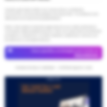
Questo giornale inoltre non riceve alcun contributo
economico né da enti pubblici né da privati . Si sostiene solo
attraverso le inserzioni pubblicitarie.
Nota: I link esterni indicati negli articoli sono stati verificati al
momento della pubblicazione. Il sito non risponde di eventuali
problemi o disservizi: si invita l’utente a utilizzare i servizi con
prudenza e consapevolezza.
Dove specifico, le immagini sono fornite da
Depositphotos
CRONACHE DELLA CAMPANIA - COPYRIGHT@2014-2026
PUBBLICITA