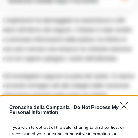
donazione solidale dopo il terremoto
L’esplosione ha danneggiato la saracinesca e altri
danni all’interno del negozio. Il titolare è stato sentito
a sommarie informazioni dalla polizia: ha riferito di
non aver ricevuto mai minacce ne richieste estorsive
e di non sapersi spiegare i motivi dell’attentato.
Gli investigatori seguono la pista del racket. Si stanno
cercando immagini utili alle indagini dalle numerose
telecamere presenti nella vicina via Toledo.
Cronache della Campania -
Do Not Process My
Personal Information
TI POTREBBE INTERESSARE
Campi Flegrei, emergenza abitativa: quasi
If you wish to opt-out of the sale, sharing to third parties, or
700 case inagibili e oltre 1700 sfollati
processing of your personal or sensitive information for