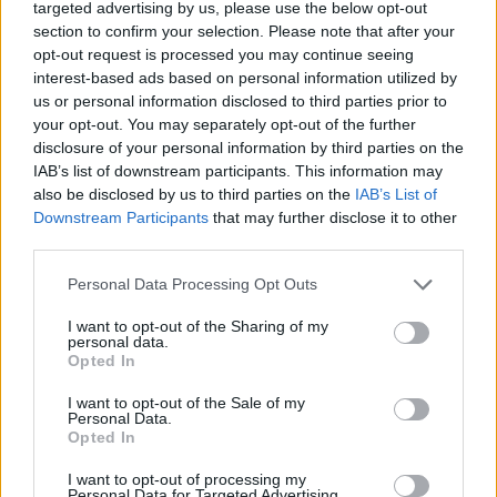
targeted advertising by us, please use the below opt-out
section to confirm your selection. Please note that after your
opt-out request is processed you may continue seeing
TAGS
Bomba
Cannabis
Racket
Saracinesca
interest-based ads based on personal information utilized by
us or personal information disclosed to third parties prior to
your opt-out. You may separately opt-out of the further
Lascia un commento
disclosure of your personal information by third parties on the
IAB’s list of downstream participants. This information may
also be disclosed by us to third parties on the
IAB’s List of
Downstream Participants
that may further disclose it to other
🔥 Più letti della settimana
third parties.
Carabiniere casertano suicida
Personal Data Processing Opt Outs
in Liguria: anche la Procura
1
militare indaga per
I want to opt-out of the Sharing of my
istigazione
personal data.
27 Luglio 2026
Opted In
Omicidio Luca Esposito, la
I want to opt-out of the Sale of my
confessione dell’assassino:
Personal Data.
2
«L’ho ucciso per punizione»
Opted In
26 Luglio 2026
I want to opt-out of processing my
Castellammare, omicidio
Personal Data for Targeted Advertising.