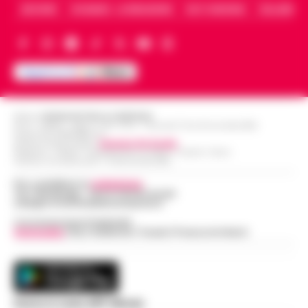
ARCHIVIO
CHI SIAMO – LA REDAZIONE
FACT CHECKING
COLLABORA
Editore
CRONACHE DELLA CAMPANIA
R.O.C.: 030531 - Reg. N. 1301/ 2016 - Tribunale Torre Annunziata (NA)
Partita IVA IT08642881216
Direttore Responsabile:
Giuseppe Del Gaudio
Redazioni : Scafati / Castellammare di Stabia / Caserta / Sarno
Indirizzo Via Sardoncelli 115 Boscoreale (NA)
Per contattare la
redazione
:
Tel / Whatsapp : 334.12.78.004 email:
web@cronachedellacampania.it
Concessionaria Pubblicità
Vivimedia
| Sky | Addendo | Teads | Presscommtech
Scarica la nostra APP Ufficiale