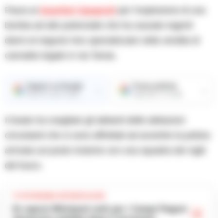
Paura ai
Quartieri Spagnoli
per l’esplosione di una
bomba ad alto potenziale che ha causato ingenti
danni al negozio Nxs specializzato nella vendita di
cannabis legale in via Tarsia.
Seguici su Google
Fonte preferita
→
→
Ricevi le nostre notizie
Aggiungici su Google
Il boato ha svegliato gli abitanti delle abitazioni
circostanti che si sono affrettati ad avvertire la polizia
arrivata sul posto insieme con una squadra dei vigili
del fuoco.
TI POTREBBE INTERESSARE
Ex operai Whirlpool uniti per i Campi Flegrei: