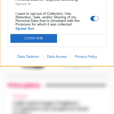
Tommasino, il pentito accusa:
Opted In
3
«Fu eliminato per proteggere
un intoccabile»
I want to opt-out of Collection, Use,
24 Luglio 2026
Retention, Sale, and/or Sharing of my
Personal Data that Is Unrelated with the
Purposes for which it was collected.
Castellammare, il registro
segreto delle determine che
Opted Out
4
«nutriva» i clan
28 Luglio 2026
CONFIRM
Castellammare, «Ti faccio
diventare la regina delle
vendite»: le intercettazioni
5
che incastrano i fedelissimi
Data Deletion
Data Access
Privacy Policy
del boss Carolei
24 Luglio 2026
Primo piano
ATTUALITÀ
Caldo senza tregua, Pregliasco:
«L’organismo non recupera lo stress