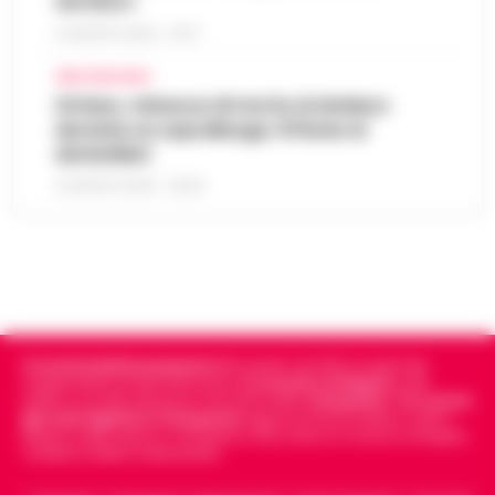
termico»
6 AGOSTO 2026 - 10:57
AREA VESUVIANA
Striano, minacce di morte al sindaco
durante un sopralluogo: 67enne ai
domiciliari
6 AGOSTO 2026 - 09:43
Cronachedellacampania.it
fondato nel 2015, è il giornale
indipendente di riferimento per le
Cronache di Napoli
, sulla
politica, sui fatti del giorno e le storie della
Campania
.
Tra i primi
giornali digitali in Campania
segue anche le notizie il calcio
Napoli e dello sport in Campania. Racconta la Cronaca di Napoli,
Caserta, Avellino e Benevento.