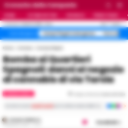
Cronache della Campania
HOME
ULTIME NOTIZIE
CRONACA
PRIMO PIANO
C
26.3
NAPOLI
6 AGOSTO 2026 - 21:44
AGGIORNAMENTO :
Campi Flegrei emergenza
Terra dei Fu
Temi del giorno
Home
Cronaca
Cronaca Napoli
Bomba ai Quartieri
Spagnoli: danni al negozio
di cannabis di via Tarsia
CRONACA NAPOLI
Tempo di lettura
meno di 1
min
Iscriviti ai nostri
canali social
per le ultime notizie dalla Campania con notizi
ROSARIA FEDERICO
Condividi
14 MAGGIO 2024 - 07:07