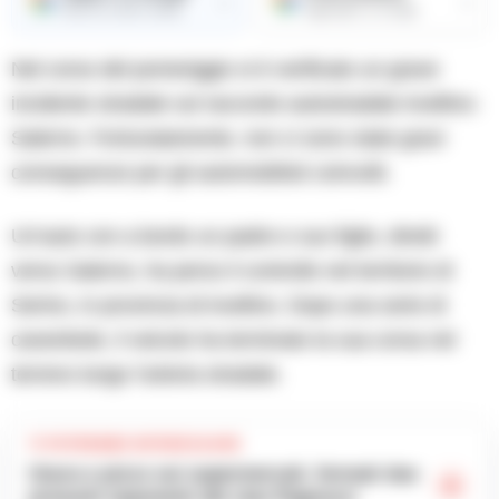
→
→
Ricevi le nostre notizie
Aggiungici su Google
Nel corso del pomeriggio si è verificato un grave
incidente stradale sul raccordo autostradale Avellino-
Salerno. Fortunatamente, non ci sono state gravi
conseguenze per gli automobilisti coinvolti.
Un’auto con a bordo un padre e suo figlio, diretti
verso Salerno, ha perso il controllo nel territorio di
Serino, in provincia di Avellino. Dopo una serie di
carambole, il veicolo ha terminato la sua corsa nel
terreno lungo l’arteria stradale.
TI POTREBBE INTERESSARE
Usura e pizzo sui supermercati, fermati due
presunti esponenti del clan Pagnozzi