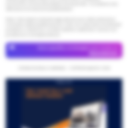
economico né da enti pubblici né da privati . Si sostiene solo
attraverso le inserzioni pubblicitarie.
Nota: I link esterni indicati negli articoli sono stati verificati al
momento della pubblicazione. Il sito non risponde di eventuali
problemi o disservizi: si invita l’utente a utilizzare i servizi con
prudenza e consapevolezza.
Dove specifico, le immagini sono fornite da
Depositphotos
CRONACHE DELLA CAMPANIA - COPYRIGHT@2014-2026
PUBBLICITA