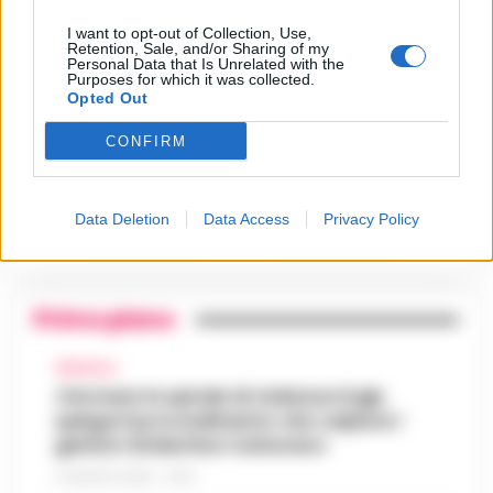
24 Luglio 2026
I want to opt-out of Collection, Use,
Retention, Sale, and/or Sharing of my
Castellammare, il registro
Personal Data that Is Unrelated with the
segreto delle determine che
Purposes for which it was collected.
4
«nutriva» i clan
Opted Out
28 Luglio 2026
CONFIRM
Castellammare, «Ti faccio
diventare la regina delle
vendite»: le intercettazioni
5
che incastrano i fedelissimi
del boss Carolei
Data Deletion
Data Access
Privacy Policy
24 Luglio 2026
Primo piano
AFRAGOLA
«Fermare la spirale di violenza»:il gip
spiega il provvedimento che colpisce i
genitori di Martina Carbonaro
5 AGOSTO 2026 - 18:37