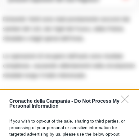
Entrambi i feriti sono stati prontamente soccorsi dai
sanitari del 118, dai Vigili del Fuoco, dalla Polizia
Stradale e dagli operai dell’Anas.
Le operazioni di recupero dell’auto sono risultate
complesse, causando rallentamenti nella circolazione
stradale lungo il tratto interessato.
TI POTREBBE INTERESSARE
Cronache della Campania -
Do Not Process My
Avellino, agenti aggrediti durante il
Personal Information
sequestro di due cellulari in carcere: tre
poliziotti feriti
If you wish to opt-out of the sale, sharing to third parties, or
processing of your personal or sensitive information for
targeted advertising by us, please use the below opt-out