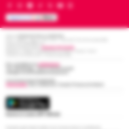
Editore
CRONACHE DELLA CAMPANIA
R.O.C.: 030531 - Reg. N. 1301/ 2016 - Tribunale Torre Annunziata (NA)
Partita IVA IT08642881216
Direttore Responsabile:
Giuseppe Del Gaudio
Redazioni : Scafati / Castellammare di Stabia / Caserta / Sarno
Indirizzo Via Sardoncelli 115 Boscoreale (NA)
Per contattare la
redazione
:
Tel / Whatsapp : 334.12.78.004 email:
web@cronachedellacampania.it
Concessionaria Pubblicità
Vivimedia
| Sky | Addendo | Teads | Presscommtech
Scarica la nostra APP Ufficiale
Questo giornale inoltre non riceve alcun contributo