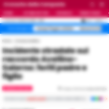
Cronache della Campania
HOME
ULTIME NOTIZIE
CRONACA
PRIMO PIANO
C
26.3
NAPOLI
5 AGOSTO 2026 - 21:55
AGGIORNAMENTO :
Campi Flegrei sfollati
Maturità 2026 9
Temi del giorno
Home
Cronaca Avellino
Incidente stradale sul
raccordo Avellino-
Salerno: feriti padre e
figlio
CRONACA AVELLINO
Tempo di lettura
meno di 1
min
Iscriviti ai nostri
canali social
per le ultime notizie dalla Campania con notizi