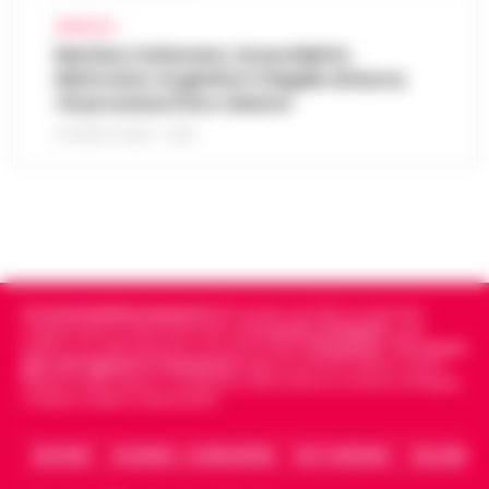
AFRAGOLA
Martina Carbonaro, braccialetto
elettronico ai genitori: il legale attacca,
«Si processa il loro dolore»
5 AGOSTO 2026 - 12:50
Cronachedellacampania.it
fondato nel 2015, è il giornale
indipendente di riferimento per le
Cronache di Napoli
, sulla
politica, sui fatti del giorno e le storie della
Campania
.
Tra i primi
giornali digitali in Campania
segue anche le notizie il calcio
Napoli e dello sport in Campania. Racconta la Cronaca di Napoli,
Caserta, Avellino e Benevento.
ARCHIVIO
CHI SIAMO – LA REDAZIONE
FACT CHECKING
COLLABORA