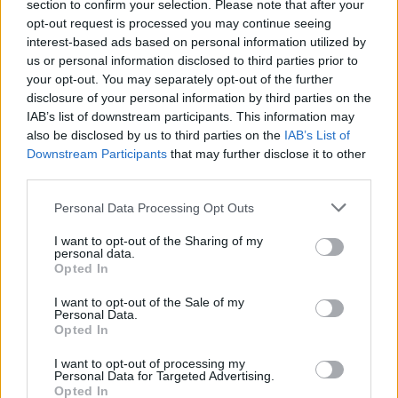
section to confirm your selection. Please note that after your
TAGS
Anas
Incidente
Raccordo
Veicolo
opt-out request is processed you may continue seeing
interest-based ads based on personal information utilized by
us or personal information disclosed to third parties prior to
Lascia un commento
your opt-out. You may separately opt-out of the further
disclosure of your personal information by third parties on the
IAB’s list of downstream participants. This information may
also be disclosed by us to third parties on the
IAB’s List of
🔥 Più letti della settimana
Downstream Participants
that may further disclose it to other
third parties.
Carabiniere casertano suicida
in Liguria: anche la Procura
Personal Data Processing Opt Outs
1
militare indaga per
istigazione
I want to opt-out of the Sharing of my
27 Luglio 2026
personal data.
Opted In
Omicidio Luca Esposito, la
confessione dell’assassino:
2
I want to opt-out of the Sale of my
«L’ho ucciso per punizione»
Personal Data.
26 Luglio 2026
Opted In
Castellammare, omicidio
I want to opt-out of processing my
Tommasino, il pentito accusa:
Personal Data for Targeted Advertising.
3
«Fu eliminato per proteggere
Opted In
un intoccabile»