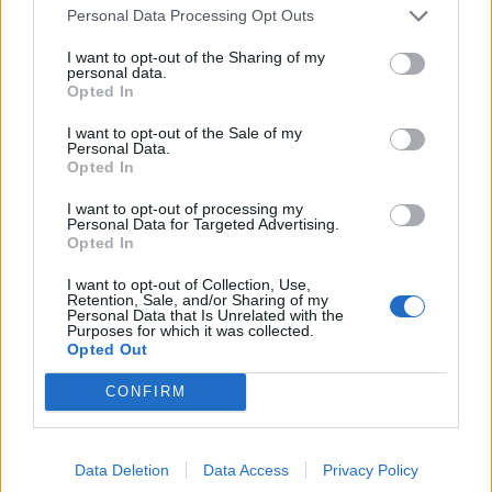
Personal Data Processing Opt Outs
TAGS
Casavatore
Ladri
Succedeoggi
I want to opt-out of the Sharing of my
personal data.
Opted In
Lascia un commento
I want to opt-out of the Sale of my
Personal Data.
Opted In
🔥 Più letti della settimana
I want to opt-out of processing my
Personal Data for Targeted Advertising.
Carabiniere casertano suicida
Opted In
in Liguria: anche la Procura
1
militare indaga per
I want to opt-out of Collection, Use,
istigazione
Retention, Sale, and/or Sharing of my
27 Luglio 2026
Personal Data that Is Unrelated with the
Purposes for which it was collected.
Opted Out
Omicidio Luca Esposito, la
confessione dell’assassino:
2
«L’ho ucciso per punizione»
CONFIRM
26 Luglio 2026
Castellammare, omicidio
Tommasino, il pentito accusa:
Data Deletion
Data Access
Privacy Policy
3
«Fu eliminato per proteggere