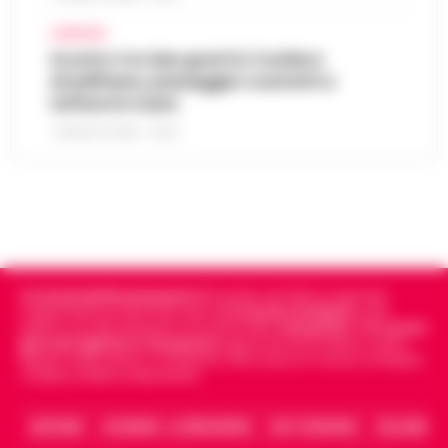
CAMPANIA
Scontro tra due gozzi in Costiera
Amalfitana, passeggeri costretti a
tuffarsi in mare
7 AGOSTO 2026 - 19:24
Cronachedellacampania.it
fondato nel 2015, è il giornale
indipendente di riferimento per le
Cronache di Napoli
, sulla
politica, sui fatti del giorno e le storie della
Campania
.
Tra i primi
giornali digitali in Campania
segue anche le notizie il calcio
Napoli e dello sport in Campania. Racconta la Cronaca di Napoli,
Caserta, Avellino e Benevento.
ARCHIVIO
CHI SIAMO – LA REDAZIONE
FACT CHECKING
COLLABORA