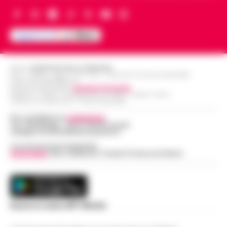
Editore
CRONACHE DELLA CAMPANIA
R.O.C.: 030531 - Reg. N. 1301/ 2016 - Tribunale Torre Annunziata (NA)
Partita IVA IT08642881216
Direttore Responsabile:
Giuseppe Del Gaudio
Redazioni : Scafati / Castellammare di Stabia / Caserta / Sarno
Indirizzo Via Sardoncelli 115 Boscoreale (NA)
Per contattare la
redazione
:
Tel / Whatsapp : 334.12.78.004 email:
web@cronachedellacampania.it
Concessionaria Pubblicità
Vivimedia
| Sky | Addendo | Teads | Presscommtech
Scarica la nostra APP Ufficiale