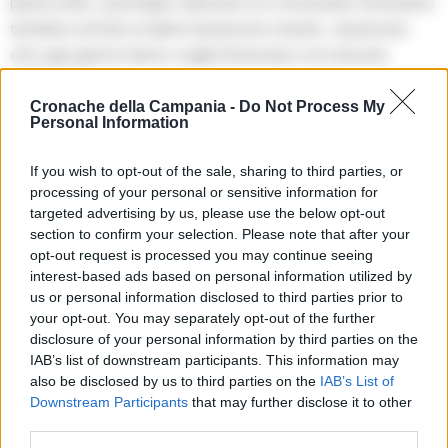
piena notte , purtroppo stanotte si è consumato l’ennesimo
tentativo di furto ai danni di persone oneste , di persone
che ogni giorno hanno voglia di lavorare e di crescere
sempre più.
Cronache della Campania -
Do Not Process My
Personal Information
Siamo ormai trascurati da tutti, abbandonati dalle istituzioni
e a pagarne le conseguenze sono sempre i piccoli
If you wish to opt-out of the sale, sharing to third parties, or
commercianti di quartiere. Ma non ci fermiamo, fermarsi
processing of your personal or sensitive information for
significherebbe darla vinta a questi “malviventi”. Feriti si,
targeted advertising by us, please use the below opt-out
section to confirm your selection. Please note that after your
morti mai! Vi aspettiamo regolarmente da lunedì in store e
opt-out request is processed you may continue seeing
sempre attivi per le vostre spedizioni”.
interest-based ads based on personal information utilized by
us or personal information disclosed to third parties prior to
Sull’episodio sono scattate le indagini da parte dei
your opt-out. You may separately opt-out of the further
disclosure of your personal information by third parties on the
carabinieri che stanno cercando di risalire agli autori.
IAB’s list of downstream participants. This information may
also be disclosed by us to third parties on the
IAB’s List of
P.B.
Downstream Participants
that may further disclose it to other
third parties.