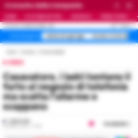
Cronache della Campania
HOME
ULTIME NOTIZIE
CRONACA
PRIMO PIANO
C
30
NAPOLI
8 AGOSTO 2026 - 11:21
AGGIORNAMENTO :
salme nei garage
Arzano Corte dei
Temi del giorno
Home
Cronaca
Cronaca Napoli
IL VIDEO
Casavatore, i ladri tentano il
furto al negozio di telefonia
ma scatta l’allarme e
scappano
REDAZIONE
Condividi
28 APRILE 2024 - 07:39