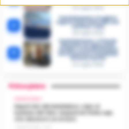
un intoccabile»
24 Luglio 2026
Castellammare, il registro
segreto delle determine che
4
«nutriva» i clan
28 Luglio 2026
Castellammare, «Ti faccio
diventare la regina delle
vendite»: le intercettazioni
5
che incastrano i fedelissimi
del boss Carolei
24 Luglio 2026
Primo piano
CRONACA NAPOLI
Napoli, bitz alla Maddalena, colpo al
business del falso: sequestrati 3mila capi,
otto denunce e un arresto
7 AGOSTO 2026 - 22:19