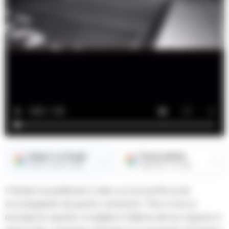
Seguici su Google
Fonte preferita
→
→
Ricevi le nostre notizie
Aggiungici su Google
Il titolare ha pubblicato il video sui suoi profili social
accompagnato da questo commento: “Non è mai un
buongiorno quando a svegliarti è l’allarme del tuo negozio in