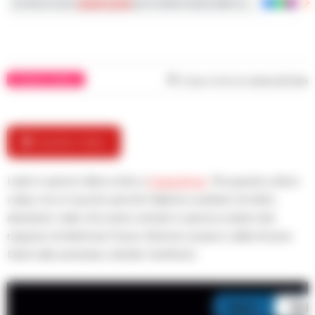
Iscriviti ai nostri
canali social
per le ultime notizie dalla Campania con notizi
CRONACA NAPOLI
Tempo di lettura
meno di 1
min
🎬 Guarda il video
Ladri in azione l’altra notte a
Casavatore
. Ma questa volta il
colpo non è riuscito perchè l’allarme scattato ha fatto
desistere i ladri che erano entrati in azione ai danni del
negozio di telefonia Futuro Remoto al parco delle Acacie.
Danni alla serranda e divelto l’antifurto.