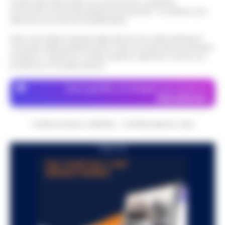
Questo giornale inoltre non riceve alcun contributo
economico né da enti pubblici né da privati . Si sostiene solo
attraverso le inserzioni pubblicitarie.
Nota: I link esterni indicati negli articoli sono stati verificati al
momento della pubblicazione. Il sito non risponde di eventuali
problemi o disservizi: si invita l’utente a utilizzare i servizi con
prudenza e consapevolezza.
Dove specifico, le immagini sono fornite da
Depositphotos
CRONACHE DELLA CAMPANIA - COPYRIGHT@2014-2026
PUBBLICITA