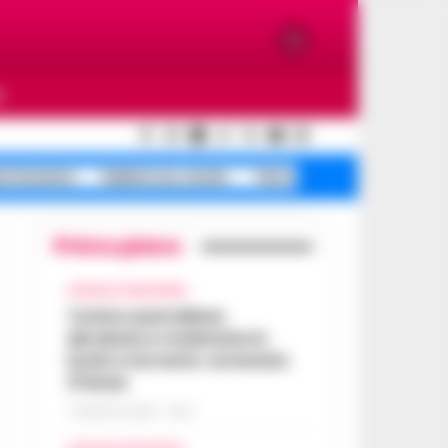
O
a Sorrento
Salerno ex, morte
Terra dei Fuochi
Primo piano
CRONACA GIUDIZIARIA
Turista australiana
derubata e molestata in
hotel a Sorrento: arrestato
37enne
7 AGOSTO 2026 - 15:27