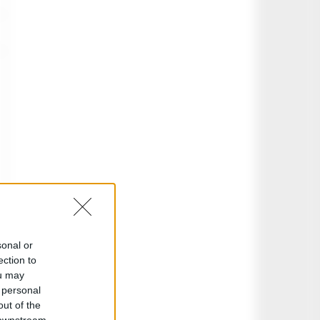
sonal or
ection to
ou may
 personal
out of the