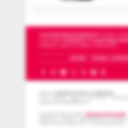
Cronachedellacampania.it
fondato nel 201
storie della
Campania
.
Tra i primi giornali
di Napoli, Caserta, Avellino e Benevento.
ARCHIVIO
CHI SIAMO – LA REDAZ
Editore
CRONACHE DELLA CAMPANIA
R.O.C.: 030531 - Reg. N. 1301/ 2016 - Tribuna
Partita IVA IT08642881216
Direttore Responsabile:
Giuseppe Del Gaudio
Redazioni : Scafati / Castellammare di Stabia 
Indirizzo Via Sardoncelli 115 Boscoreale (NA)