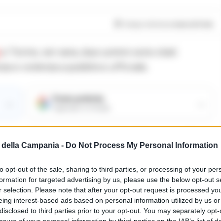
Tempo di lettura
meno di 1
min
e Torino, ieri sera, due uomini sono stati
nza e violenza a pubblico ufficiale.
Fonte preferita
→
→
Aggiungici su Google
rvizio di filtraggio esterno del settore curva A,
della Campania -
Do Not Process My Personal Information
di spostarsi verso il settore superiore
to opt-out of the sale, sharing to third parties, or processing of your per
formation for targeted advertising by us, please use the below opt-out s
r selection. Please note that after your opt-out request is processed y
nieri sono riusciti a bloccarli, causando lievi
eing interest-based ads based on personal information utilized by us or
disclosed to third parties prior to your opt-out. You may separately opt-