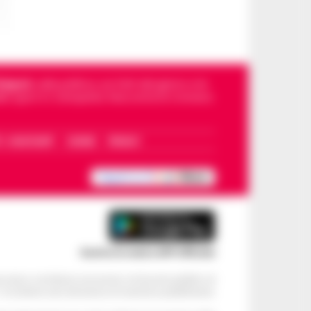
Napoli
, sulla politica, sui fatti del giorno e le
dello sport in Campania. Racconta la Cronaca
I – WHATSAPP
COOKIE
PRIVACY
Scarica la nostra APP Ufficiale
ve alcun contributo economico né da enti pubblici né
. Si sostiene solo attraverso le inserzioni pubblicitarie.