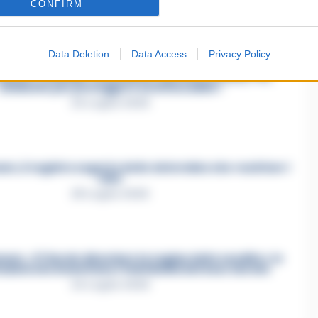
CONFIRM
26 Luglio 2026
Data Deletion
Data Access
Privacy Policy
mmare, omicidio Tommasino, il pentito accusa: «Fu
eliminato per proteggere un intoccabile»
24 Luglio 2026
e, il registro segreto delle determine che «nutriva» i
clan
28 Luglio 2026
re, «Ti faccio diventare la regina delle vendite»: le
azioni che incastrano i fedelissimi del boss Carolei
24 Luglio 2026