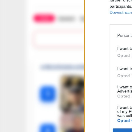
further disc
participants
Downstream 
TAGS
Curva A
Succedeoggi
Tifosi
Persona
Lasc
I want t
Opted 
🔥 Più letti della settimana
I want t
Opted 
I want 
Carabiniere c
Advertis
1
Opted 
I want t
of my P
was col
Opted 
Omicidio Luc
2