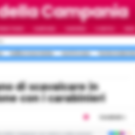
 della Campania
RIMO PIANO
CAMPANIA
CAMORRA
IL NAPOLI
VIDE
LI
a
bollino rosso meteo
morti in casa
Turista molestat
one con i carabinieri
Condividi
ie dalla Campania con notizie e video esclusivi