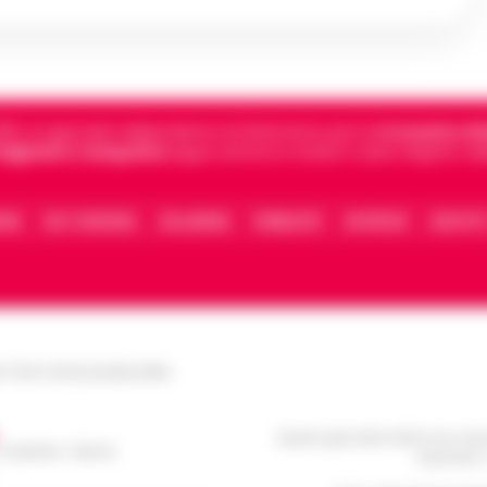
5, è il giornale indipendente di riferimento per le
Cronache di 
 digitali in Campania
segue anche le notizie il calcio Napoli e 
IONE
FACT CHECKING
COLLABORA
PUBBLICITÀ
NOTIFICHE
CONTATT
le Torre Annunziata (NA)
Questo giornale inoltre non rice
/ Caserta / Sarno
da privati 