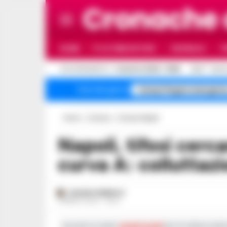
Cronache
HOME
ULTIME NOTIZIE
CRONACA
P
C
AGGIORNAMENTO :
7 AGOSTO 2026 - 15:56
32.5
NAPO
Campi Flegrei emergenz
Temi del giorno
Home
Cronaca
Cronaca Napoli
Napoli, tifosi cercano di scavalcare in
curva A: colluttazi
ROSARIA FEDERICO
9 MARZO 2024 - 08:27
Iscriviti ai nostri
canali social
per le ultime notiz