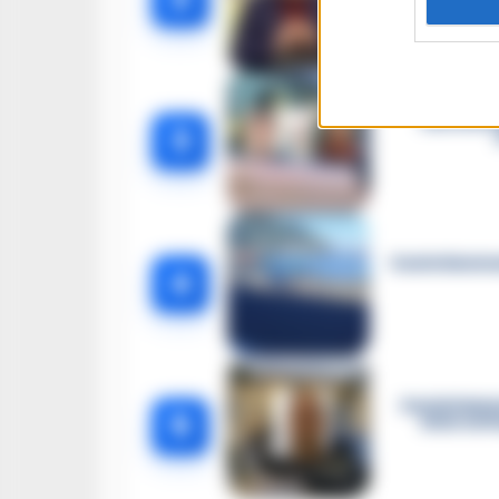
Castella
3
Castellammar
4
Castellamma
5
intercett