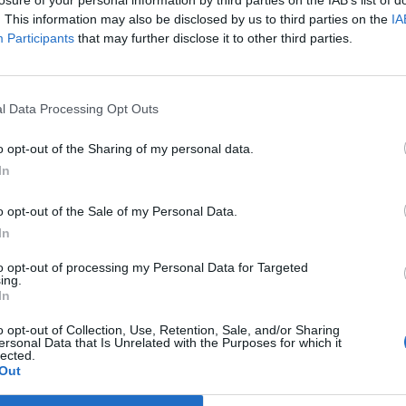
losure of your personal information by third parties on the IAB’s list of
. This information may also be disclosed by us to third parties on the
IA
Participants
that may further disclose it to other third parties.
l Data Processing Opt Outs
ia un commento
o opt-out of the Sharing of my personal data.
In
o opt-out of the Sale of my Personal Data.
In
to opt-out of processing my Personal Data for Targeted
asertano suicida in Liguria: anche la Procura militare
ing.
indaga per istigazione
In
27 Luglio 2026
o opt-out of Collection, Use, Retention, Sale, and/or Sharing
ersonal Data that Is Unrelated with the Purposes for which it
lected.
Out
a Esposito, la confessione dell’assassino: «L’ho ucciso
per punizione»