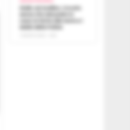
AVELLINO E PROVINCIA
Giallo ad Avellino, trovato
senza vita dal padre in
casa: la ferita alla testa e i
dubbi della Polizia
7 AGOSTO 2026 - 14:35