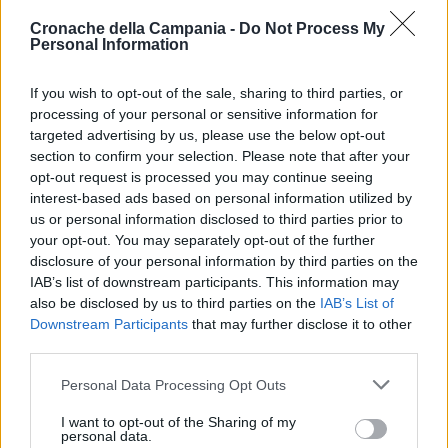
Cronache della Campania -
Do Not Process My
Personal Information
Luna Blu
ha detto:
20 Ottobre 2024 - 16:32 alle 16:32
If you wish to opt-out of the sale, sharing to third parties, or
processing of your personal or sensitive information for
Una terribile tragedia, speriamo che
targeted advertising by us, please use the below opt-out
giustizia venga fatta.
section to confirm your selection. Please note that after your
opt-out request is processed you may continue seeing
interest-based ads based on personal information utilized by
us or personal information disclosed to third parties prior to
your opt-out. You may separately opt-out of the further
disclosure of your personal information by third parties on the
Lascia un commento
IAB’s list of downstream participants. This information may
also be disclosed by us to third parties on the
IAB’s List of
Downstream Participants
that may further disclose it to other
Il tuo indirizzo email non sarà pubblicato.
I campi
third parties.
obbligatori sono contrassegnati
*
Personal Data Processing Opt Outs
Commento
*
I want to opt-out of the Sharing of my
personal data.