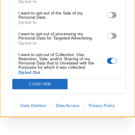
Opted In
I want to opt-out of the Sale of my
Personal Data.
Opted In
I want to opt-out of processing my
Personal Data for Targeted Advertising.
Opted In
Nome
*
I want to opt-out of Collection, Use,
Retention, Sale, and/or Sharing of my
Personal Data that Is Unrelated with the
Purposes for which it was collected.
Opted Out
Email
*
CONFIRM
Data Deletion
Data Access
Privacy Policy