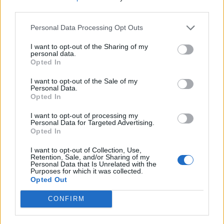
2
«L’ho ucciso per punizione»
third parties.
26 Luglio 2026
Personal Data Processing Opt Outs
Castellammare, omicidio
Tommasino, il pentito accusa:
3
«Fu eliminato per proteggere
I want to opt-out of the Sharing of my
personal data.
un intoccabile»
Opted In
24 Luglio 2026
I want to opt-out of the Sale of my
Castellammare, il registro
Personal Data.
segreto delle determine che
4
Opted In
«nutriva» i clan
28 Luglio 2026
I want to opt-out of processing my
Castellammare, «Ti faccio
Personal Data for Targeted Advertising.
diventare la regina delle
Opted In
vendite»: le intercettazioni
5
che incastrano i fedelissimi
I want to opt-out of Collection, Use,
del boss Carolei
Retention, Sale, and/or Sharing of my
24 Luglio 2026
Personal Data that Is Unrelated with the
Purposes for which it was collected.
Opted Out
Primo piano
CONFIRM
CASTELLAMMARE DI STABIA