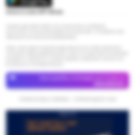
Scarica la nostra APP Ufficiale
Questo giornale inoltre non riceve alcun contributo
economico né da enti pubblici né da privati . Si sostiene solo
attraverso le inserzioni pubblicitarie.
Nota: I link esterni indicati negli articoli sono stati verificati al
momento della pubblicazione. Il sito non risponde di eventuali
problemi o disservizi: si invita l’utente a utilizzare i servizi con
prudenza e consapevolezza.
Dove specifico, le immagini sono fornite da
Depositphotos
CRONACHE DELLA CAMPANIA - COPYRIGHT@2014-2026
PUBBLICITA