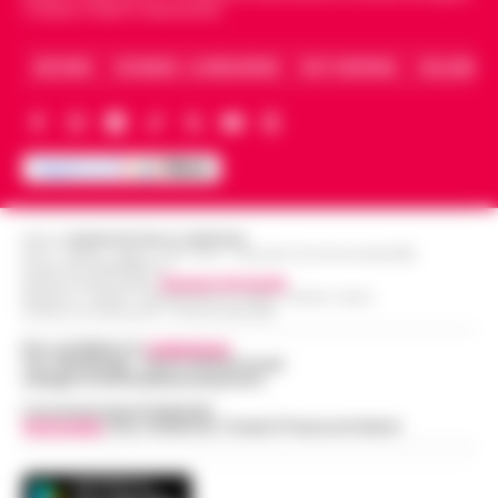
Caserta, Avellino e Benevento.
ARCHIVIO
CHI SIAMO – LA REDAZIONE
FACT CHECKING
COLLABORA
Editore
CRONACHE DELLA CAMPANIA
R.O.C.: 030531 - Reg. N. 1301/ 2016 - Tribunale Torre Annunziata (NA)
Partita IVA IT08642881216
Direttore Responsabile:
Giuseppe Del Gaudio
Redazioni : Scafati / Castellammare di Stabia / Caserta / Sarno
Indirizzo Via Sardoncelli 115 Boscoreale (NA)
Per contattare la
redazione
:
Tel / Whatsapp : 334.12.78.004 email:
web@cronachedellacampania.it
Concessionaria Pubblicità
Vivimedia
| Sky | Addendo | Teads | Presscommtech