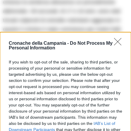
emesso la sentenza attraverso un procedimento
abbreviato. Gli accusati, di 17 e 16 anni, sono stati
trovati colpevoli di omicidio volontario aggravato in
quanto il crimine è stato commesso per motivi futili.
Cronache della Campania -
Do Not Process My
Personal Information
Lascia un commento
If you wish to opt-out of the sale, sharing to third parties, or
processing of your personal or sensitive information for
targeted advertising by us, please use the below opt-out
section to confirm your selection. Please note that after your
🔥 Più letti della settimana
opt-out request is processed you may continue seeing
interest-based ads based on personal information utilized by
Carabiniere casertano suicida
in Liguria: anche la Procura
us or personal information disclosed to third parties prior to
1
militare indaga per
your opt-out. You may separately opt-out of the further
istigazione
disclosure of your personal information by third parties on the
27 Luglio 2026
IAB’s list of downstream participants. This information may
also be disclosed by us to third parties on the
IAB’s List of
Omicidio Luca Esposito, la
confessione dell’assassino:
Downstream Participants
that may further disclose it to other