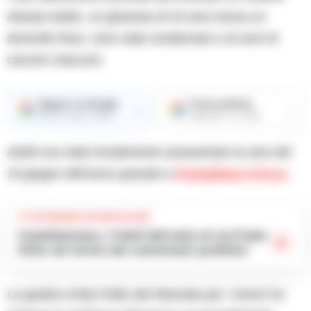
Akwasi Adofo, un ghanese di 43 anni senza un
domicilio fisso, sono stati condannati a 16 anni di
carcere ciascuno.
Seguici su Google
Fonte preferita
→
→
Ricevi le nostre notizie
Aggiungici su Google
Adofo era stato brutalmente assassinato la sera del
19 giugno dell’anno passato a
Pomigliano d’Arco
.
TI POTREBBE INTERESSARE
Castellammare, il bluff dell’asilo di via Fratte
finito nel mirino dei commissari prefettizi
La giudice Anita Polito del tribunale per i minori ha