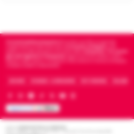
Cronachedellacampania.it
fondato nel 2015, è il giornale
indipendente di riferimento per le
Cronache di Napoli
, sulla
politica, sui fatti del giorno e le storie della
Campania
.
Tra i primi
giornali digitali in Campania
segue anche le notizie il calcio
Napoli e dello sport in Campania. Racconta la Cronaca di Napoli,
Caserta, Avellino e Benevento.
ARCHIVIO
CHI SIAMO – LA REDAZIONE
FACT CHECKING
COLLABORA
Editore
CRONACHE DELLA CAMPANIA
R.O.C.: 030531 - Reg. N. 1301/ 2016 - Tribunale Torre Annunziata (NA)