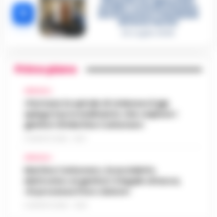
diventare la regina delle
vendite»: le intercettazioni
5
che incastrano i fedelissimi
del boss Carolei
24 Luglio 2026
Primo piano
AFRAGOLA
«Fermare la spirale di violenza»:il gip
spiega il provvedimento che colpisce i
genitori di Martina Carbonaro
5 AGOSTO 2026 - 18:37
AFRAGOLA
Martina Carbonaro, braccialetto
elettronico ai genitori: il legale attacca,
«Si processa il loro dolore»
5 AGOSTO 2026 - 12:50