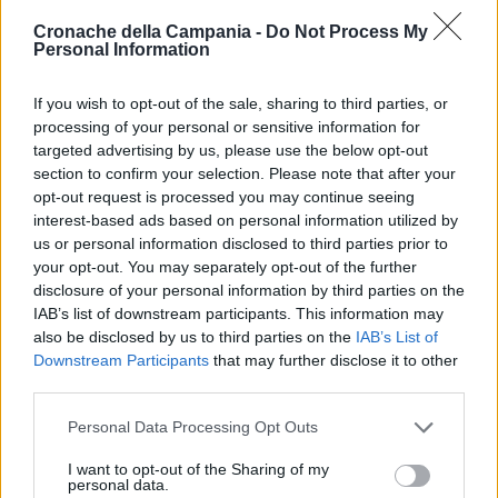
Sanremo Start
, in onda dalle 20.44 alle 21.19, ha
Cronache della Campania -
Do Not Process My
Personal Information
ottenuto uno share del 51,1%, con una notevole
partecipazione di 12 milioni e 967mila spettatori. I dati
If you wish to opt-out of the sale, sharing to third parties, or
di ascolto confermano il grande successo e l’ampia
processing of your personal or sensitive information for
targeted advertising by us, please use the below opt-out
adesione del pubblico al Festival di Sanremo 2024
section to confirm your selection. Please note that after your
sin dalle fasi iniziali, evidenziando l’apprezzamento
opt-out request is processed you may continue seeing
interest-based ads based on personal information utilized by
del pubblico per l’evento canoro più atteso dell’anno.
us or personal information disclosed to third parties prior to
your opt-out. You may separately opt-out of the further
disclosure of your personal information by third parties on the
IAB’s list of downstream participants. This information may
TAGS
Ascolti
CronacheNews
Festival
Sanremo
also be disclosed by us to third parties on the
IAB’s List of
Share
Downstream Participants
that may further disclose it to other
third parties.
Lascia un commento
Personal Data Processing Opt Outs
I want to opt-out of the Sharing of my
personal data.