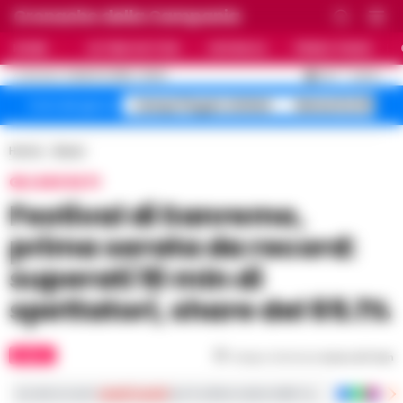
Cronache della Campania
HOME
ULTIME NOTIZIE
CRONACA
PRIMO PIANO
C
25.1
NAPOLI
6 AGOSTO 2026 - 06:29
AGGIORNAMENTO :
Campi Flegrei sfollati
Maturità 2026 9
Temi del giorno
Home
Music
GLI ASCOLTI
Festival di Sanremo,
prima serata da record:
superati 10 mln di
spettatori, share del 65.1%
MUSIC
Tempo di lettura
meno di 1
min
Iscriviti ai nostri
canali social
per le ultime notizie dalla Campania con notizi