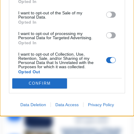
Opted In
🔥 Più letti della settimana
I want to opt-out of the Sale of my
Personal Data.
Carabiniere casertano suicida
Opted In
in Liguria: anche la Procura
1
militare indaga per
istigazione
I want to opt-out of processing my
Personal Data for Targeted Advertising.
27 Luglio 2026
Opted In
Omicidio Luca Esposito, la
confessione dell’assassino:
I want to opt-out of Collection, Use,
2
«L’ho ucciso per punizione»
Retention, Sale, and/or Sharing of my
Personal Data that Is Unrelated with the
26 Luglio 2026
Purposes for which it was collected.
Opted Out
Castellammare, omicidio
Tommasino, il pentito accusa:
CONFIRM
3
«Fu eliminato per proteggere
un intoccabile»
24 Luglio 2026
Data Deletion
Data Access
Privacy Policy
Castellammare, il registro
segreto delle determine che
4
«nutriva» i clan
28 Luglio 2026
Castellammare, «Ti faccio