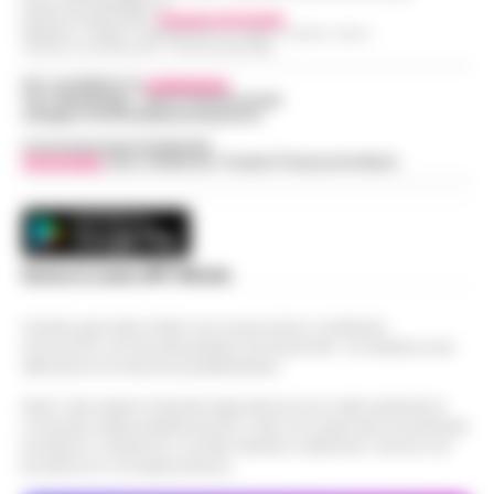
Partita IVA IT08642881216
Direttore Responsabile:
Giuseppe Del Gaudio
Redazioni : Scafati / Castellammare di Stabia / Caserta / Sarno
Indirizzo Via Sardoncelli 115 Boscoreale (NA)
Per contattare la
redazione
:
Tel / Whatsapp : 334.12.78.004 email:
web@cronachedellacampania.it
Concessionaria Pubblicità
Vivimedia
| Sky | Addendo | Teads | Presscommtech
Scarica la nostra APP Ufficiale
Questo giornale inoltre non riceve alcun contributo
economico né da enti pubblici né da privati . Si sostiene solo
attraverso le inserzioni pubblicitarie.
Nota: I link esterni indicati negli articoli sono stati verificati al
momento della pubblicazione. Il sito non risponde di eventuali
problemi o disservizi: si invita l’utente a utilizzare i servizi con
prudenza e consapevolezza.