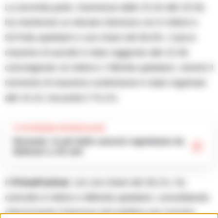
La seconda parte, trasmessa dalle 23.34 alle 25.59,
ha mantenuto un elevato interesse con 6 milioni e
527mila spettatori e uno share del 66,9%. Il picco
massimo di ascolto è stato raggiunto alle 22.09,
coinvolgendo 16 milioni e 786mila spettatori, mentre il
momento di massima condivisione è stato registrato
alle 24.15, toccando il 70,1%.
TI POTREBBE INTERESSARE
Serenate: le più belle canzoni napoletane da
dedicare a chi ami
Il
PrimaFestival
, con uno share del 39,1%, ha
coinvolto 8 milioni e 986mila spettatori, consolidando
ulteriormente l’interesse del pubblico per l’evento.