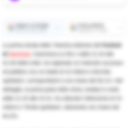
Seguici su Google
Fonte preferita
→
→
Ricevi le nostre notizie
Aggiungici su Google
La prima serata della 74esima edizione del
Festival
di
Sanremo
, trasmessa su Rai 1 dalle 21.25 alle
01.59 della notte, ha registrato un notevole successo
di pubblico con un totale di 10 milioni e 561mila
spettatori, corrispondenti a uno share del 65.1%. Nel
dettaglio, la prima parte dello show, andata in onda
dalle 21.25 alle 23.31, ha catturato l’attenzione di 15
milioni e 75mila spettatori, ottenendo uno share del
64,3%.