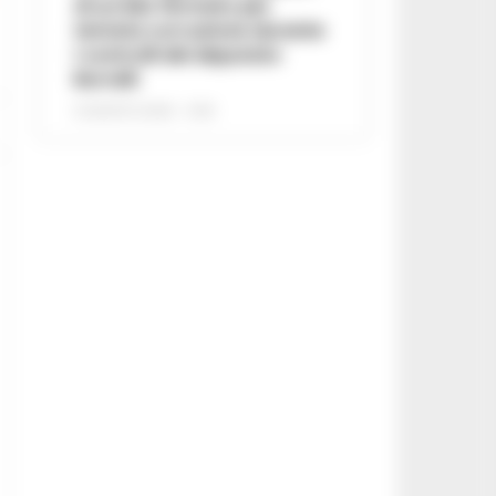
di un lido fermato per
tentata corruzione durante
i controlli del deputato
Borrelli
8 AGOSTO 2026 - 13:18