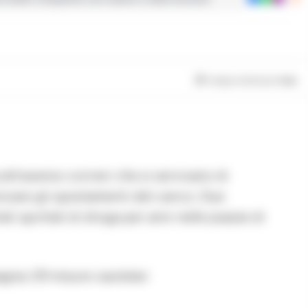
Tempo di lettura
1
min
traverso corrieri che si servivano di
nicare gli spostamenti del carico. Due
ti quintali di droga per anni nelle piazze di
gna: 29 misure cautelari