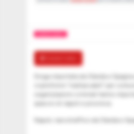
CRONACA NAPOLI
🎬 Guarda il video
Droga importata da Olanda e Spagna at
criptofonini “inattaccabili” per comu
organizzazioni criminali hanno importa
spaccio di napoli e provincia.
Napoli, narcotraffico da Olanda e Spa