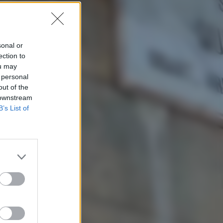
sonal or
ection to
ou may
 personal
out of the
 downstream
B’s List of