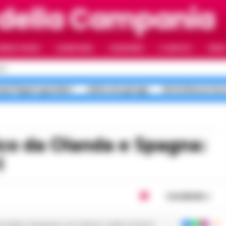
 della Campania
RIMO PIANO
CAMPANIA
CAMORRA
IL NAPOLI
VIDE
LI
pi Flegrei sgomberi
salme nei garage
Notte Bianca Sec
i
Condividi
ie dalla Campania con notizie e video esclusivi