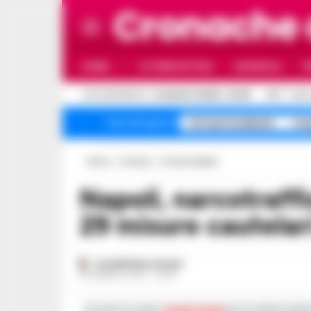
Cronache
HOME
ULTIME NOTIZIE
CRONACA
P
C
AGGIORNAMENTO :
8 AGOSTO 2026 - 20:48
31.5
NAPO
A1 maxi incidente
Cam
Temi del giorno
Home
Cronaca
Cronaca Napoli
Napoli, narcotraffico da Olanda e Spagna:
29 misure cautelar
GIUSEPPE DEL GAUDIO
16 GENNAIO 2024 - 06:45
Iscriviti ai nostri
canali social
per le ultime notiz