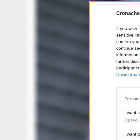
Cronache 
If you wish 
sensitive in
confirm you
continue se
information 
further disc
participants
Downstream 
Persona
I want t
Opted 
I want t