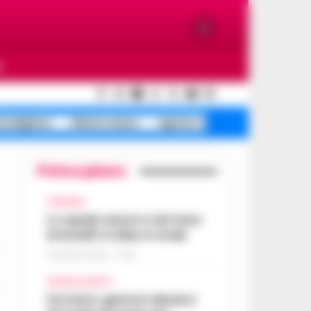
O
ondigliano
Allerta meteo
Agnano riapre corse
Primo piano
CAMPANIA
Lo squalo azzurro nel mare
di Amalfi: il video è virale
8 AGOSTO 2026 - 13:35
CRONACA NAPOLI
Sorrento: gestore abusivo