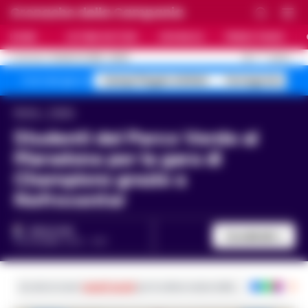
Cronache della Campania
HOME
ULTIME NOTIZIE
CRONACA
PRIMO PIANO
C
25.7
NAPOLI
10 AGOSTO 2026 - 06:59
AGGIORNAMENTO :
Campi Flegrei sfollati
Ferragosto 40 g
Temi del giorno
Home
Calcio
Studenti del Parco Verde al
Maradona per la gara di
Champions grazie a
Nefrocenter
REDAZIONE
Condividi
8 NOVEMBRE 2023 - 11:57
Iscriviti ai nostri
canali social
per le ultime notizie dalla Campania con noti