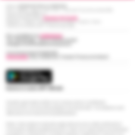
Editore
CRONACHE DELLA CAMPANIA
R.O.C.: 030531 - Reg. N. 1301/ 2016 - Tribunale Torre Annunziata (NA)
Partita IVA IT08642881216
Direttore Responsabile:
Giuseppe Del Gaudio
Redazioni : Scafati / Castellammare di Stabia / Caserta / Sarno
Indirizzo Via Sardoncelli 115 Boscoreale (NA)
Per contattare la
redazione
:
Tel / Whatsapp : 334.12.78.004 email:
web@cronachedellacampania.it
Concessionaria Pubblicità
Vivimedia
| Sky | Addendo | Teads | Presscommtech
Scarica la nostra APP Ufficiale
Questo giornale inoltre non riceve alcun contributo
economico né da enti pubblici né da privati . Si sostiene solo
attraverso le inserzioni pubblicitarie.
Nota: I link esterni indicati negli articoli sono stati verificati al
momento della pubblicazione. Il sito non risponde di eventuali
problemi o disservizi: si invita l’utente a utilizzare i servizi con