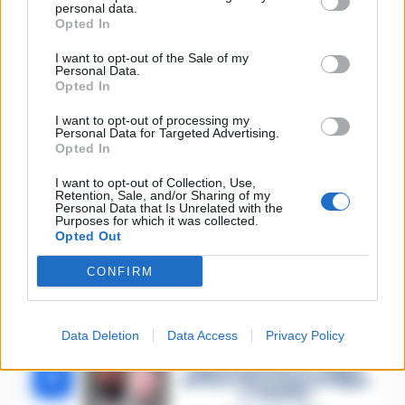
personal data.
Opted In
🔥 Più letti della settimana
I want to opt-out of the Sale of my
Personal Data.
Dramma ad Acerra,
Opted In
Francesco Pio muore a 19
1
anni in ospedale: disposta
I want to opt-out of processing my
l’autopsia
Personal Data for Targeted Advertising.
4 Agosto 2026
Opted In
«Ci disarmiamo»: cellulari
spenti come i narcos ed
I want to opt-out of Collection, Use,
euro contati in auto. Tutti i
Retention, Sale, and/or Sharing of my
2
dettagli del mercimonio
Personal Data that Is Unrelated with the
politico a Castel Volturno
Purposes for which it was collected.
Opted Out
5 Agosto 2026
Il giallo di Costantino Russo
tra segreti, rimorsi e
CONFIRM
domande senza risposta:
3
perché non era video
sorvegliato?
5 Agosto 2026
Data Deletion
Data Access
Privacy Policy
Morto in carcere per
Costantino Russo: si era
appena pentito. E’ il figlio
4
del boss dei Casalesi Peppe
o’ Padrino