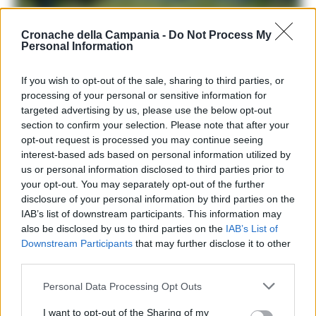
Cronache della Campania -
Do Not Process My
Personal Information
If you wish to opt-out of the sale, sharing to third parties, or
LEGGI ANCHE
processing of your personal or sensitive information for
CAIVANO
targeted advertising by us, please use the below opt-out
Caivano, locali inutilizzati al parco
section to confirm your selection. Please note that after your
Verde in comodato alla Cri
opt-out request is processed you may continue seeing
interest-based ads based on personal information utilized by
13/01/2024 10:16
us or personal information disclosed to third parties prior to
your opt-out. You may separately opt-out of the further
disclosure of your personal information by third parties on the
IAB’s list of downstream participants. This information may
also be disclosed by us to third parties on the
IAB’s List of
TAGS
Caivano
Champions
CronacheNews
Downstream Participants
that may further disclose it to other
Nefrocenter
third parties.
Personal Data Processing Opt Outs
Lascia un commento
I want to opt-out of the Sharing of my