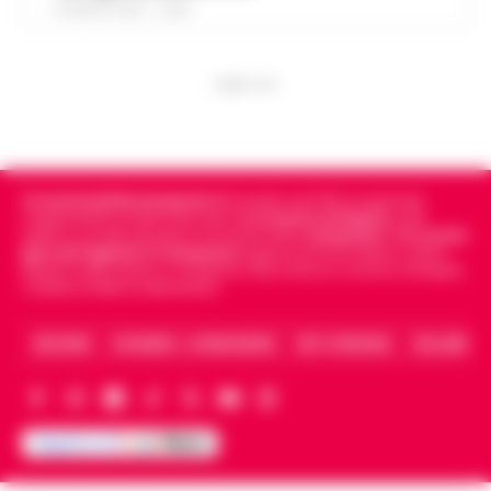
8 AGOSTO 2026 - 22:56
PUBBLICITA
Cronachedellacampania.it
fondato nel 2015, è il giornale
indipendente di riferimento per le
Cronache di Napoli
, sulla
politica, sui fatti del giorno e le storie della
Campania
.
Tra i primi
giornali digitali in Campania
segue anche le notizie il calcio
Napoli e dello sport in Campania. Racconta la Cronaca di Napoli,
Caserta, Avellino e Benevento.
ARCHIVIO
CHI SIAMO – LA REDAZIONE
FACT CHECKING
COLLABORA