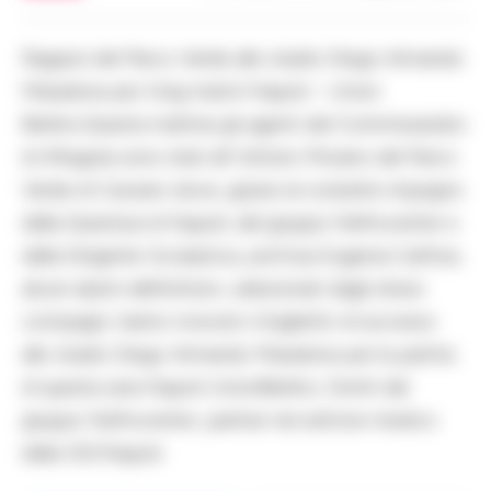
Ragazzi del Parco Verde allo stadio Diego Armando
Maradona per il big match Napoli – Union
Berlino.Questa mattina gli agenti del Commissariato
di Afragola sono stati all’ Istituto Morano del Parco
Verde di Caivano dove, grazie al costante impegno
della Questura di Napoli, del gruppo Nefrocenter e
della Dirigente Scolastica, prof.ssa Eugenia Carfora,
alcuni alunni dell’istituto, selezionati dagli stessi
compagni, hanno ricevuto il biglietto di accesso
allo stadio Diego Armando Maradona per la partita
di questa sera Napoli UnionBerlino, forniti dal
gruppo Nefrocenter, partner nel settore medico
della SSCNapoli.