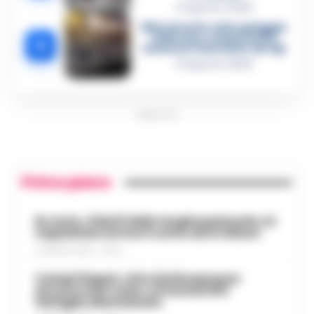
4 Agosto 2026
Blitz di notte sulla spiaggia
di Nerano: sequestrati i
5
tavoli nel ristorante dei Vip
8 Agosto 2026
PUBBLICITA
Primo piano
Rc Auto, il bluff delle targhe polacche: ai
napoletani arriva il conto da 5 milioni
9 AGOSTO 2026 - 06:20
Campi Flegrei, oltre 2mila persone
ancora fuori casa: a Pozzuoli 813
famiglie allontanate