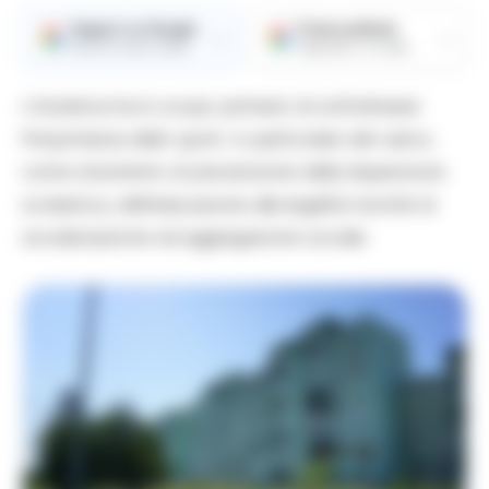
Seguici su Google
Fonte preferita
→
→
Ricevi le nostre notizie
Aggiungici su Google
L’iniziativa ha lo scopo primario di sottolineare
l’importanza dello sport, in particolare del calcio,
come strumento di prevenzione della dispersione
scolastica, dell’educazione alla legalità nonché di
socializzazione ed aggregazione sociale.