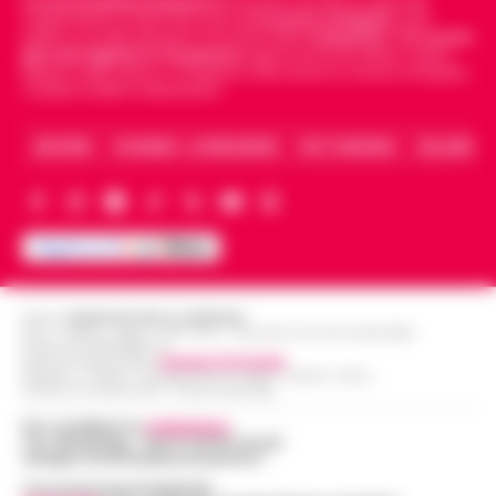
Cronachedellacampania.it
fondato nel 2015, è il giornale
indipendente di riferimento per le
Cronache di Napoli
, sulla
politica, sui fatti del giorno e le storie della
Campania
.
Tra i primi
giornali digitali in Campania
segue anche le notizie il calcio
Napoli e dello sport in Campania. Racconta la Cronaca di Napoli,
Caserta, Avellino e Benevento.
ARCHIVIO
CHI SIAMO – LA REDAZIONE
FACT CHECKING
COLLABORA
Editore
CRONACHE DELLA CAMPANIA
R.O.C.: 030531 - Reg. N. 1301/ 2016 - Tribunale Torre Annunziata (NA)
Partita IVA IT08642881216
Direttore Responsabile:
Giuseppe Del Gaudio
Redazioni : Scafati / Castellammare di Stabia / Caserta / Sarno
Indirizzo Via Sardoncelli 115 Boscoreale (NA)
Per contattare la
redazione
:
Tel / Whatsapp : 334.12.78.004 email:
web@cronachedellacampania.it
Concessionaria Pubblicità