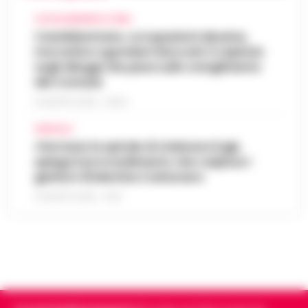
CASTELLAMMARE DI STABIA
Castellammare, occupazioni abusive,
morosità e sgomberi bloccati: il capitolo
sugli alloggi che pesa sullo scioglimento
del Comune
6 AGOSTO 2026 - 06:54
AFRAGOLA
«Fermare la spirale di violenza»:il gip
spiega il provvedimento che colpisce i
genitori di Martina Carbonaro
5 AGOSTO 2026 - 18:37