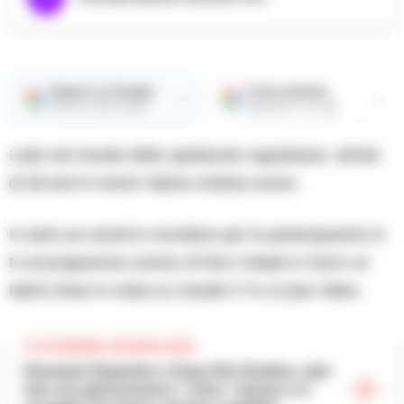
Seguici su Google
Fonte preferita
→
→
Ricevi le nostre notizie
Aggiungici su Google
Lutto nel mondo dello spettacolo napoletano: all’età
di 38 anni è morto l’attore Andrea Iovino.
In tanti sui social lo ricordano per le partecipazioni in
tv al programma comico di Rai 2 Made in Sud e al
talent show in onda su Canale 5 Tu si Que Vales.
TI POTREBBE INTERESSARE
Giovanni Esposito e Susy Del Giudice, due
vite sul palcoscenico: l’arte, l’amore e il