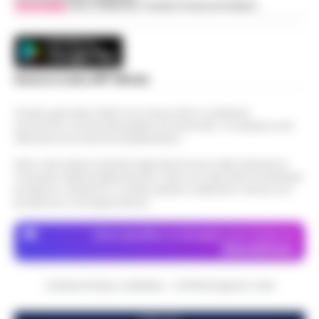
Vivimedia
| Sky | Addendo | Teads | Presscommtech
Scarica la nostra APP Ufficiale
Questo giornale inoltre non riceve alcun contributo
economico né da enti pubblici né da privati . Si sostiene solo
attraverso le inserzioni pubblicitarie.
Nota: I link esterni indicati negli articoli sono stati verificati al
momento della pubblicazione. Il sito non risponde di eventuali
problemi o disservizi: si invita l’utente a utilizzare i servizi con
prudenza e consapevolezza.
Dove specifico, le immagini sono fornite da
Depositphotos
CRONACHE DELLA CAMPANIA - COPYRIGHT@2014-2026