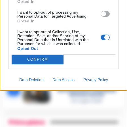
Omicidio Luca Esposito, la
Opted In
confessione dell’assassino:
2
«L’ho ucciso per punizione»
I want to opt-out of processing my
26 Luglio 2026
Personal Data for Targeted Advertising.
Opted In
Castellammare, omicidio
Tommasino, il pentito accusa:
I want to opt-out of Collection, Use,
3
«Fu eliminato per proteggere
Retention, Sale, and/or Sharing of my
un intoccabile»
Personal Data that Is Unrelated with the
Purposes for which it was collected.
24 Luglio 2026
Opted Out
Castellammare, il registro
segreto delle determine che
CONFIRM
4
«nutriva» i clan
28 Luglio 2026
Castellammare, «Ti faccio
Data Deletion
Data Access
Privacy Policy
diventare la regina delle
vendite»: le intercettazioni
5
che incastrano i fedelissimi
del boss Carolei
24 Luglio 2026
Primo piano