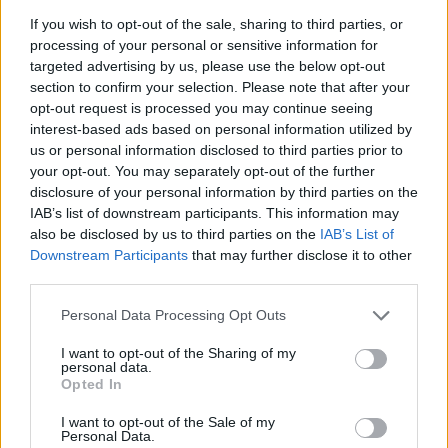
TI POTREBBE INTERESSARE
If you wish to opt-out of the sale, sharing to third parties, or
processing of your personal or sensitive information for
La Mano de Dios compie 40 anni: su DAZN il
targeted advertising by us, please use the below opt-out
docufilm After Diego
section to confirm your selection. Please note that after your
opt-out request is processed you may continue seeing
interest-based ads based on personal information utilized by
us or personal information disclosed to third parties prior to
TAGS
Made in sud
Napoli
your opt-out. You may separately opt-out of the further
disclosure of your personal information by third parties on the
IAB’s list of downstream participants. This information may
Lascia un commento
also be disclosed by us to third parties on the
IAB’s List of
Downstream Participants
that may further disclose it to other
third parties.
🔥 Più letti della settimana
Personal Data Processing Opt Outs
Carabiniere casertano suicida
I want to opt-out of the Sharing of my
in Liguria: anche la Procura
personal data.
1
militare indaga per
Opted In
istigazione
27 Luglio 2026
I want to opt-out of the Sale of my
Personal Data.