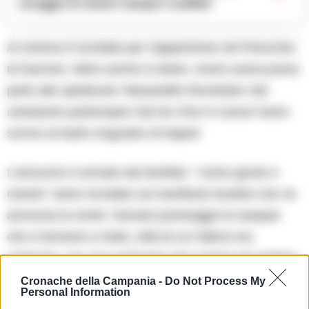
coraggio di essere sempre credibili
Al cinema è ricordato per l’apparizione nel Pinocchio
di Garrone. Attivo anche in teatro, Iovino aveva preso
parte allo spettacolo ‘Masaniello Revolution’ del
cantautore partenopeo Sal Da Vinci in scena l’anno
scorso al teatro Augusteo di Napoli.
L’annuncio è arrivato dai familiari. “Uomo giusto e
onesto” viene ricordato sul manifesto funebre che ne
annuncia la morte. Domani pomeriggio le esequie
che si terranno a Nola, città di cui l’attore era
originario, con una cerimonia che si terrà nel cimitero
cittadino.
Cronache della Campania -
Do Not Process My
Personal Information