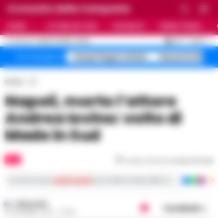
Cronache della Campania
HOME
ULTIME NOTIZIE
CRONACA
PRIMO PIANO
C
25.1
NAPOLI
6 AGOSTO 2026 - 06:54
AGGIORNAMENTO :
Campi Flegrei sfollati
Maturità 2026 9
Temi del giorno
Home
Tv
Napoli, morto l’attore
Andrea Iovino: volto di
Made in Sud
TV
Tempo di lettura
meno di 1
min
Iscriviti ai nostri
canali social
per le ultime notizie dalla Campania con notizi
REDAZIONE
Condividi
5 NOVEMBRE 2023 - 20:46